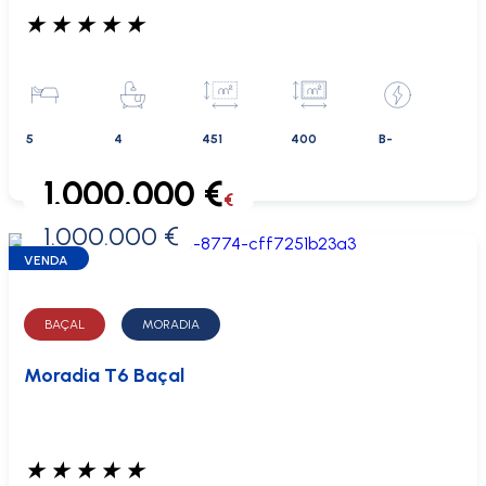
★
★
★
★
★
5
4
451
400
B-
1.000.000 €
€
1.000.000 €
0 €
VENDA
BAÇAL
MORADIA
Moradia T6 Baçal
★
★
★
★
★