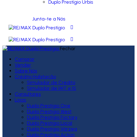
Duplo Prestígio Urbis
Junta-te a Nós
Fechar
Comprar
Vender
Sobre Nós
Crédito Habitação
Simulador de Crédito
Simulador de IMT e IS
Consultores
Lojas
Duplo Prestígio One
Duplo Prestígio West
Duplo Prestígio Factory
Duplo Prestígio Local
Duplo Prestígio Várzea
Duplo Prestígio Action