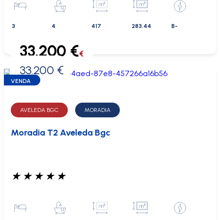
3
4
417
283.44
B-
33.200 €
€
33.200 €
0 €
VENDA
AVELEDA BGC
MORADIA
Moradia T2 Aveleda Bgc
★
★
★
★
★