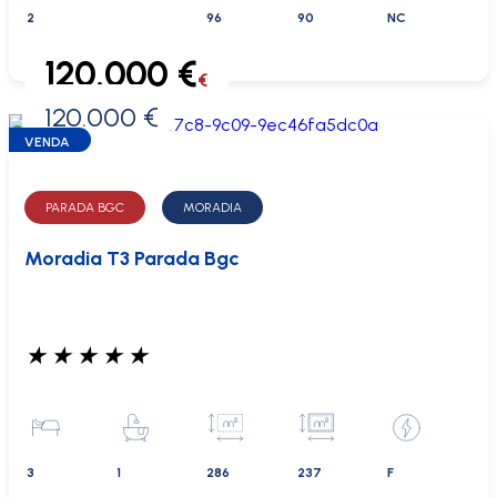
2
96
90
NC
120.000 €
€
120.000 €
0 €
VENDA
PARADA BGC
MORADIA
Moradia T3 Parada Bgc
★
★
★
★
★
3
1
286
237
F