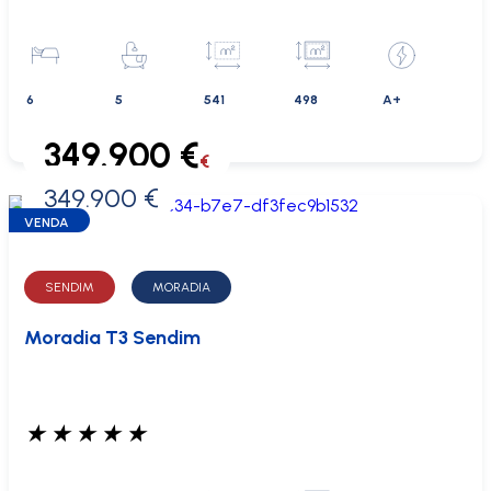
6
5
541
498
A+
349.900 €
€
349.900 €
0 €
VENDA
SENDIM
MORADIA
Moradia T3 Sendim
★
★
★
★
★