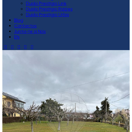
Duplo Prestígio Link
Duplo Prestígio Raízes
Duplo Prestígio Urbis
Blog
Contactos
Junta-te a Nós
EN