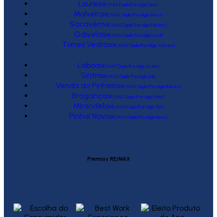
Loures
(RE/MAX Duplo Prestígio One)
Malveira
(RE/MAX Duplo Prestígio West)
Sacavém
(RE/MAX Duplo Prestígio Factory)
Odivelas
(RE/MAX Duplo Prestígio Local)
Torres Vedras
(RE/MAX Duplo Prestígio Várzea)
Lisboa
(RE/MAX Duplo Prestígio Action)
Sintra
(RE/MAX Duplo Prestígio Link)
Venda do Pinheiro
(RE/MAX Duplo Prestígio Raízes)
Bragança
(RE/MAX Duplo Prestígio Urbis)
Mirandela
(RE/MAX Duplo Prestígio Tua)
Pinhal Novo
(RE/MAX Duplo Prestígio Novo)
Prémios RE/MAX