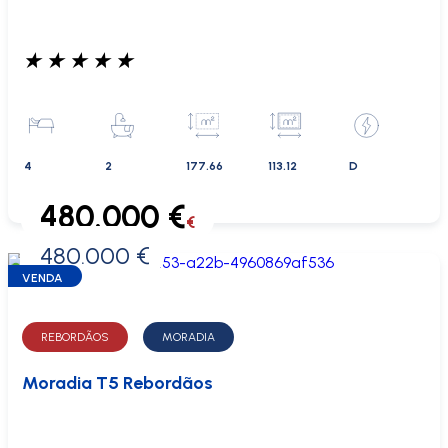
★
★
★
★
★
4
2
177.66
113.12
D
480.000 €
€
480.000 €
0 €
VENDA
REBORDÃOS
MORADIA
Moradia T5 Rebordãos