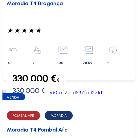
Moradia T4 Bragança
★
★
★
★
★
4
2
100
78.59
F
330.000 €
€
330.000 €
0 €
VENDA
POMBAL AFE
MORADIA
Moradia T4 Pombal Afe