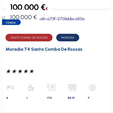
100.000 €
€
100.000 €
0 €
VENDA
SANTA COMBA DE ROSSAS
MORADIA
Moradia T4 Santa Comba De Rossas
★
★
★
★
★
4
1
170
58.19
F