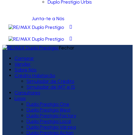
Duplo Prestígio Urbis
Junta-te a Nós
Fechar
Comprar
Vender
Sobre Nós
Crédito Habitação
Simulador de Crédito
Simulador de IMT e IS
Consultores
Lojas
Duplo Prestígio One
Duplo Prestígio West
Duplo Prestígio Factory
Duplo Prestígio Local
Duplo Prestígio Várzea
Duplo Prestígio Action