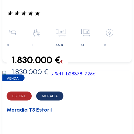
★
★
★
★
★
2
1
55.4
74
E
1.830.000 €
€
1.830.000 €
0 €
VENDA
ESTORIL
MORADIA
Moradia T3 Estoril