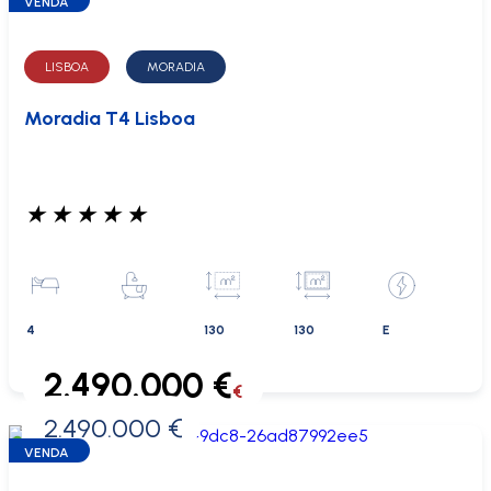
VENDA
LISBOA
MORADIA
Moradia T4 Lisboa
★
★
★
★
★
4
130
130
E
2.490.000 €
€
2.490.000 €
0 €
VENDA