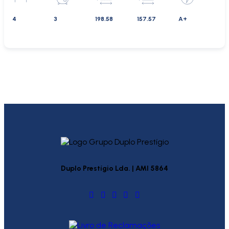
4
3
198.58
157.57
A+
Duplo Prestígio Lda. | AMI 5864