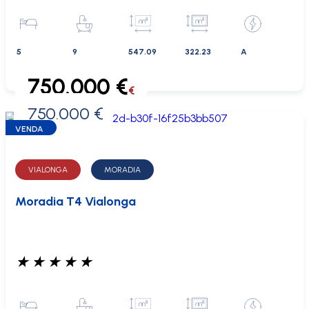
5
9
547.09
322.23
A
750.000 €
€
750.000 €
0 €
VENDA
VIALONGA
MORADIA
Moradia T4 Vialonga
★
★
★
★
★