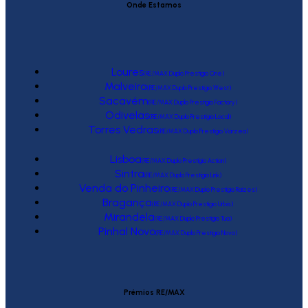
Onde Estamos
Loures
(RE/MAX Duplo Prestígio One)
Malveira
(RE/MAX Duplo Prestígio West)
Sacavém
(RE/MAX Duplo Prestígio Factory)
Odivelas
(RE/MAX Duplo Prestígio Local)
Torres Vedras
(RE/MAX Duplo Prestígio Várzea)
Lisboa
(RE/MAX Duplo Prestígio Action)
Sintra
(RE/MAX Duplo Prestígio Link)
Venda do Pinheiro
(RE/MAX Duplo Prestígio Raízes)
Bragança
(RE/MAX Duplo Prestígio Urbis)
Mirandela
(RE/MAX Duplo Prestígio Tua)
Pinhal Novo
(RE/MAX Duplo Prestígio Novo)
Prémios RE/MAX