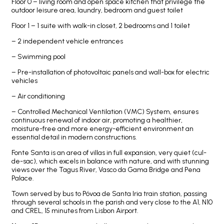
Floor 0 – living room and open space kitchen that privilege the
outdoor leisure area, laundry, bedroom and guest toilet
Floor 1 – 1 suite with walk-in closet, 2 bedrooms and 1 toilet
– 2 independent vehicle entrances
– Swimming pool
– Pre-installation of photovoltaic panels and wall-box for electric
vehicles
– Air conditioning
– Controlled Mechanical Ventilation (VMC) System, ensures
continuous renewal of indoor air, promoting a healthier,
moisture-free and more energy-efficient environment an
essential detail in modern constructions.
Fonte Santa is an area of villas in full expansion, very quiet (cul-
de-sac), which excels in balance with nature, and with stunning
views over the Tagus River, Vasco da Gama Bridge and Pena
Palace.
Town served by bus to Póvoa de Santa Iria train station, passing
through several schools in the parish and very close to the A1, N10
and CREL, 15 minutes from Lisbon Airport.