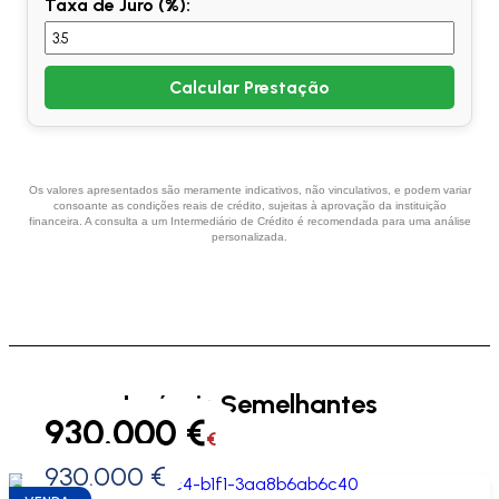
Taxa de Juro (%):
Calcular Prestação
Os valores apresentados são meramente indicativos, não vinculativos, e podem variar
consoante as condições reais de crédito, sujeitas à aprovação da instituição
financeira. A consulta a um Intermediário de Crédito é recomendada para uma análise
personalizada.
Imóveis Semelhantes
930.000 €
€
930.000 €
0 €