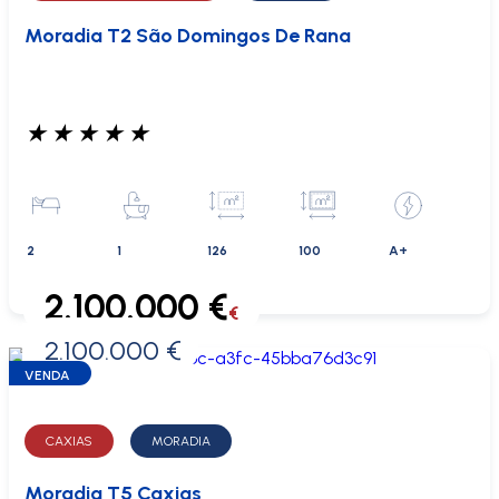
Moradia T2 São Domingos De Rana
★
★
★
★
★
2
1
126
100
A+
2.100.000 €
€
2.100.000 €
0 €
VENDA
CAXIAS
MORADIA
Moradia T5 Caxias