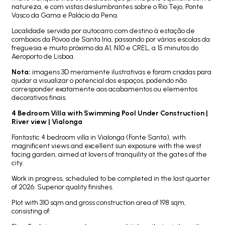
natureza, e com vistas deslumbrantes sobre o Rio Tejo, Ponte
Vasco da Gama e Palácio da Pena.
Localidade servida por autocarro com destino à estação de
comboios da Póvoa de Santa Iria, passando por várias escolas da
freguesia e muito próximo da A1, N10 e CREL, a 15 minutos do
Aeroporto de Lisboa.
Nota:
imagens 3D meramente ilustrativas e foram criadas para
ajudar a visualizar o potencial dos espaços, podendo não
corresponder exatamente aos acabamentos ou elementos
decorativos finais.
4 Bedroom Villa with Swimming Pool Under Construction |
River view | Vialonga
Fantastic 4 bedroom villa in Vialonga (Fonte Santa), with
magnificent views and excellent sun exposure with the west
facing garden, aimed at lovers of tranquility at the gates of the
city.
Work in progress, scheduled to be completed in the last quarter
of 2026. Superior quality finishes.
Plot with 310 sqm and gross construction area of 198 sqm,
consisting of: