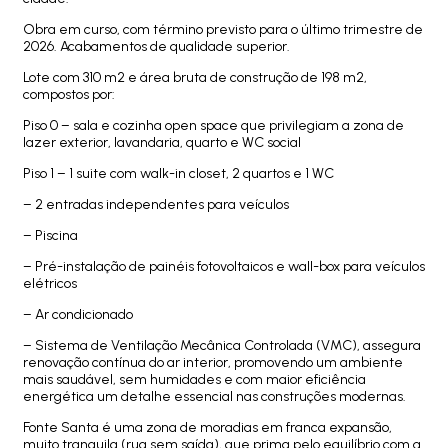
Obra em curso, com término previsto para o último trimestre de
2026. Acabamentos de qualidade superior.
Lote com 310 m2 e área bruta de construção de 198 m2,
compostos por:
Piso 0 – sala e cozinha open space que privilegiam a zona de
lazer exterior, lavandaria, quarto e WC social
Piso 1 – 1 suite com walk-in closet, 2 quartos e 1 WC
– 2 entradas independentes para veículos
– Piscina
– Pré-instalação de painéis fotovoltaicos e wall-box para veículos
elétricos
– Ar condicionado
– Sistema de Ventilação Mecânica Controlada (VMC), assegura
renovação contínua do ar interior, promovendo um ambiente
mais saudável, sem humidades e com maior eficiência
energética um detalhe essencial nas construções modernas.
Fonte Santa é uma zona de moradias em franca expansão,
muito tranquila (rua sem saída), que prima pelo equilíbrio com a