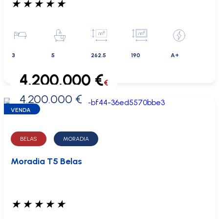
★
★
★
★
★
3
5
262.5
190
A+
4.200.000 €
€
4.200.000 €
0 €
VENDA
BELAS
MORADIA
Moradia T5 Belas
★
★
★
★
★