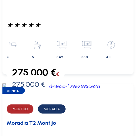
★
★
★
★
★
5
5
342
330
A+
275.000 €
€
275.000 €
0 €
VENDA
MONTIJO
MORADIA
Moradia T2 Montijo