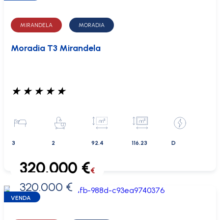
MIRANDELA
MORADIA
Moradia T3 Mirandela
★
★
★
★
★
3
2
92.4
116.23
D
320.000 €
€
320.000 €
0 €
VENDA