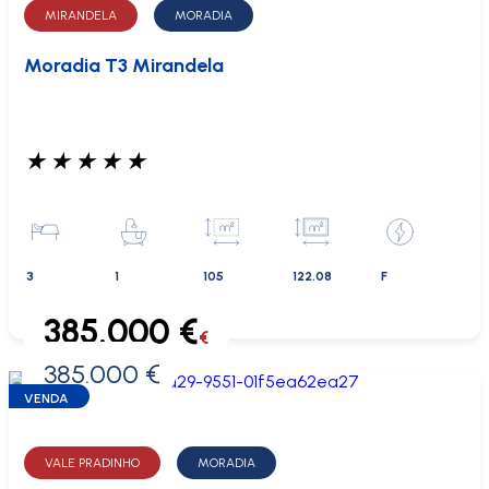
MIRANDELA
MORADIA
Moradia T3 Mirandela
★
★
★
★
★
3
1
105
122.08
F
385.000 €
€
385.000 €
0 €
VENDA
VALE PRADINHO
MORADIA