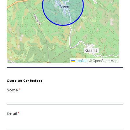
Leaflet
|
© OpenStreetMap
Quero ser Contactado!
Nome
*
Email
*