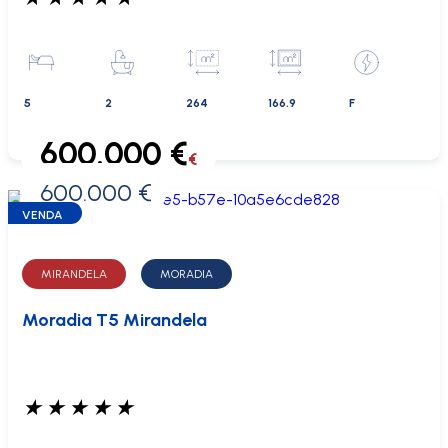
5
2
264
166.9
F
600.000 €
€
600.000 €
0 €
VENDA
MIRANDELA
MORADIA
Moradia T5 Mirandela
★
★
★
★
★