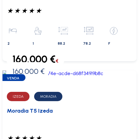
★
★
★
★
★
2
1
88.2
78.2
F
160.000 €
€
160.000 €
0 €
VENDA
IZEDA
MORADIA
Moradia T5 Izeda
★
★
★
★
★