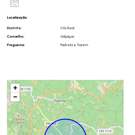
Localização
Distrito:
Vila Real
Concelho:
Valpaços
Freguesia:
Padrela e Tazem
+
−