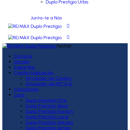
Duplo Prestígio Urbis
Junta-te a Nós
Fechar
Comprar
Vender
Sobre Nós
Crédito Habitação
Simulador de Crédito
Simulador de IMT e IS
Consultores
Lojas
Duplo Prestígio One
Duplo Prestígio West
Duplo Prestígio Factory
Duplo Prestígio Local
Duplo Prestígio Várzea
Duplo Prestígio Action