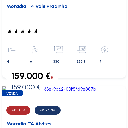
Moradia T4 Vale Pradinho
★
★
★
★
★
4
6
330
256.9
F
159.000 €
€
159.000 €
0 €
VENDA
ALVITES
MORADIA
Moradia T4 Alvites