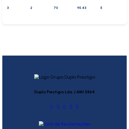
3
2
70
95.43
E
Duplo Prestígio Lda. | AMI 5864