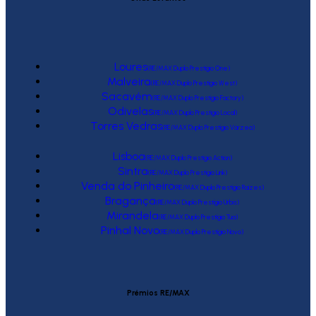
Loures
(RE/MAX Duplo Prestígio One)
Malveira
(RE/MAX Duplo Prestígio West)
Sacavém
(RE/MAX Duplo Prestígio Factory)
Odivelas
(RE/MAX Duplo Prestígio Local)
Torres Vedras
(RE/MAX Duplo Prestígio Várzea)
Lisboa
(RE/MAX Duplo Prestígio Action)
Sintra
(RE/MAX Duplo Prestígio Link)
Venda do Pinheiro
(RE/MAX Duplo Prestígio Raízes)
Bragança
(RE/MAX Duplo Prestígio Urbis)
Mirandela
(RE/MAX Duplo Prestígio Tua)
Pinhal Novo
(RE/MAX Duplo Prestígio Novo)
Prémios RE/MAX