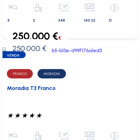
5
2
248
140.22
D
250.000 €
€
250.000 €
0 €
VENDA
FRANCO
MORADIA
Moradia T3 Franco
★
★
★
★
★