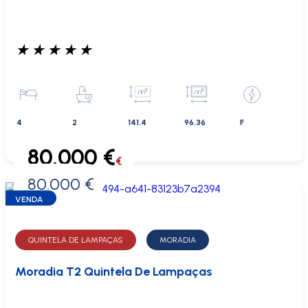
★
★
★
★
★
4
2
141.4
96.36
F
80.000 €
€
80.000 €
0 €
VENDA
QUINTELA DE LAMPAÇAS
MORADIA
Moradia T2 Quintela De Lampaças