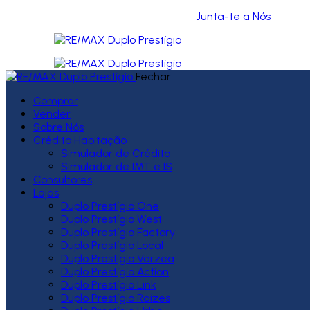
Junta-te a Nós
Fechar
Comprar
Vender
Sobre Nós
Crédito Habitação
Simulador de Crédito
Simulador de IMT e IS
Consultores
Lojas
Duplo Prestígio One
Duplo Prestígio West
Duplo Prestígio Factory
Duplo Prestígio Local
Duplo Prestígio Várzea
Duplo Prestígio Action
Duplo Prestígio Link
Duplo Prestígio Raízes