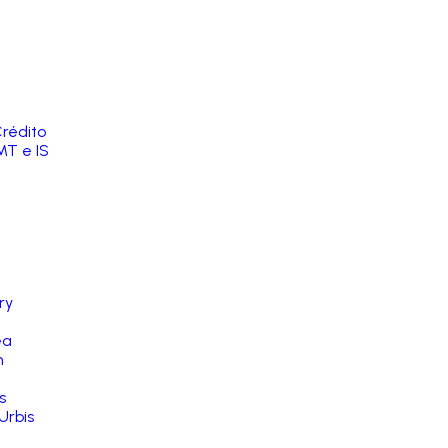
rédito
MT e IS
ry
ea
n
s
Urbis