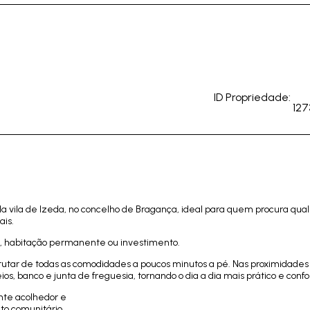
ID Propriedade:
127
a vila de Izeda, no concelho de Bragança, ideal para quem procura qua
ais.
as, habitação permanente ou investimento.
frutar de todas as comodidades a poucos minutos a pé. Nas proximidades
ios, banco e junta de freguesia, tornando o dia a dia mais prático e confo
nte acolhedor e
ito comunitário.