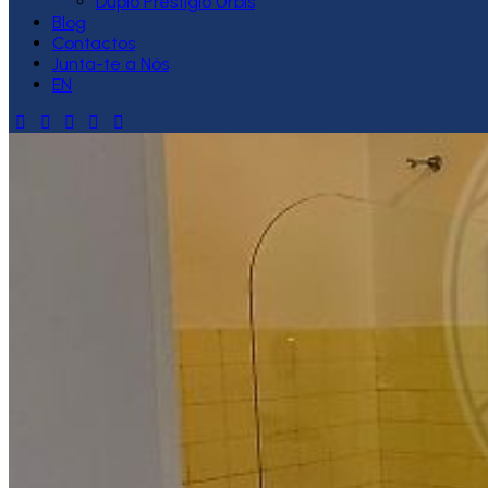
Duplo Prestígio Urbis
Blog
Contactos
Junta-te a Nós
EN