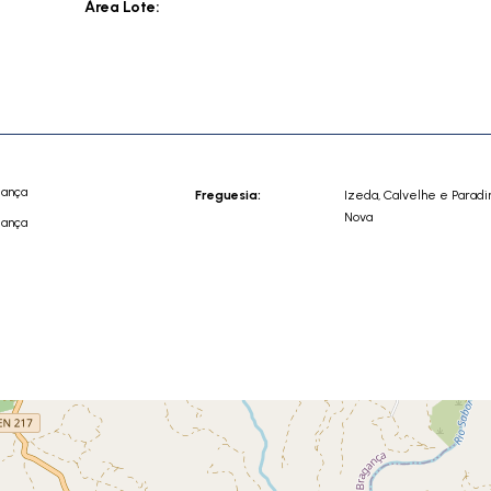
Área Lote:
gança
Freguesia:
Izeda, Calvelhe e Paradi
Nova
gança