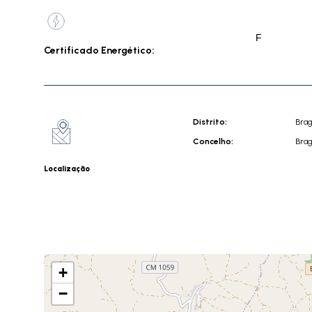
F
Certificado Energético:
Distrito:
Bra
Concelho:
Bra
Localização
+
−