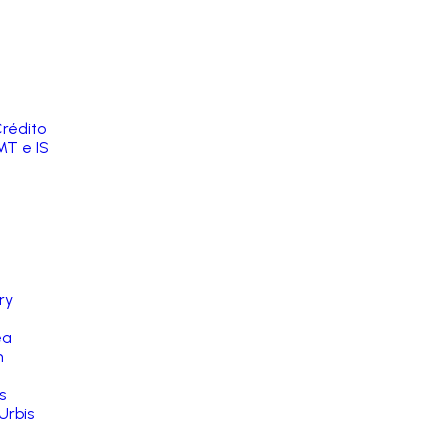
rédito
MT e IS
ry
ea
n
s
Urbis