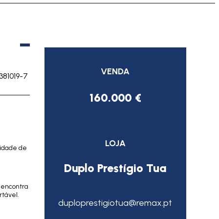
VENDA
381019-7
160.000 €
LOJA
lidade de
Duplo Prestígio Tua
 encontra
rtável.
duploprestigiotua@remax.pt