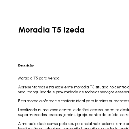
Moradia T5 Izeda
Descrição
Moradia T5 para venda
Apresentamos esta excelente moradia T5 situada no centro d
vida, tranquilidade e proximidade de todos os serviços essenci
Esta moradia oferece o conforto ideal para famíias numeros
Localizada numa zona central e de fácil acesso, permite des
supermercados, escolas, jardins, igreja, centro de saúde, corre
A moradia destaca-se pelo seu potencial habitacional, ambie
localização privelegiada numa vila tranquila e com forte espír