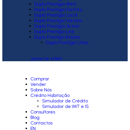
Duplo Prestígio West
Duplo Prestígio Factory
Duplo Prestígio Local
Duplo Prestígio Várzea
Duplo Prestígio Action
Duplo Prestígio Link
Duplo Prestígio Raízes
Duplo Prestígio Urbis
Junta-te a Nós
Comprar
Vender
Sobre Nós
Crédito Habitação
Simulador de Crédito
Simulador de IMT e IS
Consultores
Blog
Contactos
EN