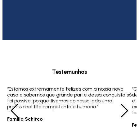
Testemunhos
“Estamos extremamente felizes com a nossa nova
“Q
casa e sabemos que grande parte dessa conquista só
ded
foi possível porque tivemos ao nosso lado uma
e 
profissional tão competente e humana.”
ex
tra
Família Schitco
Pe