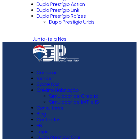
Duplo Prestígio Action
Duplo Prestígio Link
Duplo Prestígio Raízes
Duplo Prestígio Urbis
Junta-te a Nós
Comprar
Vender
Sobre Nós
Crédito Habitação
Simulador de Crédito
Simulador de IMT e IS
Consultores
Blog
Contactos
EN
Lojas
Duplo Prestígio One