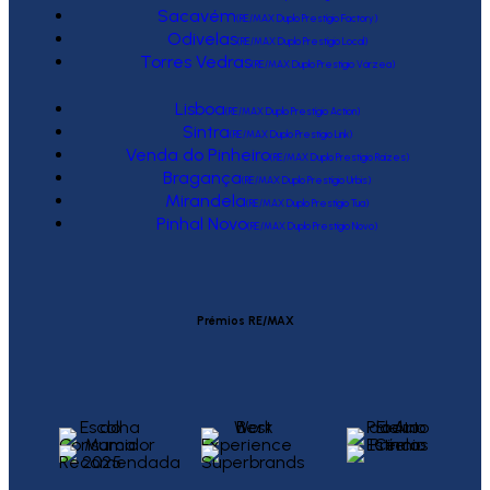
Sacavém
(RE/MAX Duplo Prestígio Factory)
Odivelas
(RE/MAX Duplo Prestígio Local)
Torres Vedras
(RE/MAX Duplo Prestígio Várzea)
Lisboa
(RE/MAX Duplo Prestígio Action)
Sintra
(RE/MAX Duplo Prestígio Link)
Venda do Pinheiro
(RE/MAX Duplo Prestígio Raízes)
Bragança
(RE/MAX Duplo Prestígio Urbis)
Mirandela
(RE/MAX Duplo Prestígio Tua)
Pinhal Novo
(RE/MAX Duplo Prestígio Novo)
Prémios RE/MAX