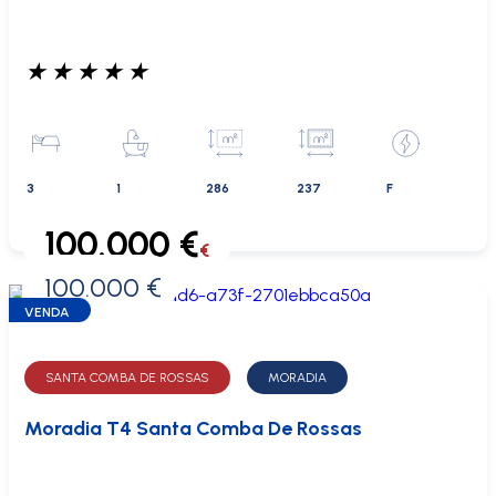
★
★
★
★
★
3
1
286
237
F
100.000 €
€
100.000 €
0 €
VENDA
SANTA COMBA DE ROSSAS
MORADIA
Moradia T4 Santa Comba De Rossas