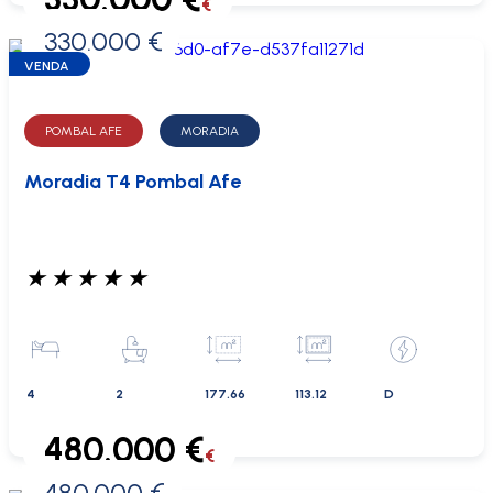
€
330.000 €
0 €
VENDA
POMBAL AFE
MORADIA
Moradia T4 Pombal Afe
★
★
★
★
★
4
2
177.66
113.12
D
480.000 €
€
480.000 €
0 €