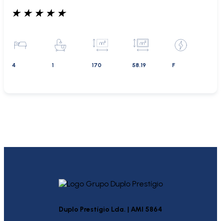
★
★
★
★
★
4
1
170
58.19
F
Duplo Prestígio Lda. | AMI 5864