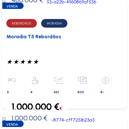
VENDA
REBORDÃOS
MORADIA
Moradia T5 Rebordãos
★
★
★
★
★
5
4
451
400
B-
1.000.000 €
€
1.000.000 €
0 €
VENDA