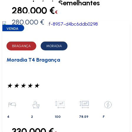
Imóveis Semelhantes
280.000 €
€
280.000 €
0 €
VENDA
BRAGANÇA
MORADIA
Moradia T4 Bragança
★
★
★
★
★
4
2
100
78.59
F
330.000 €