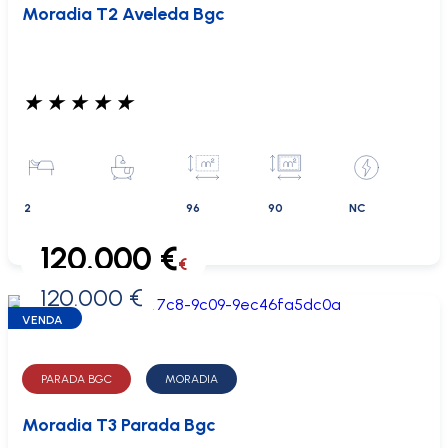
Moradia T2 Aveleda Bgc
★
★
★
★
★
2
96
90
NC
120.000 €
€
120.000 €
0 €
VENDA
PARADA BGC
MORADIA
Moradia T3 Parada Bgc