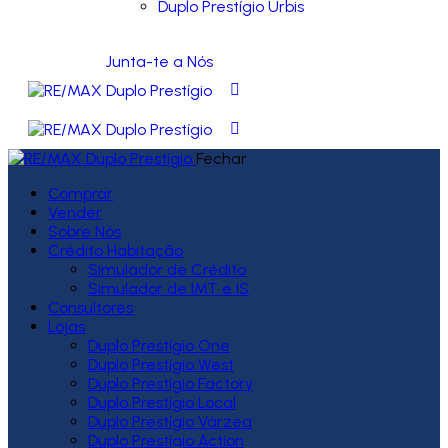
Duplo Prestígio Urbis
Junta-te a Nós
Fechar
Comprar
Vender
Sobre Nós
Crédito Habitação
Simulador de Crédito
Simulador de IMT e IS
Consultores
Lojas
Duplo Prestígio One
Duplo Prestígio West
Duplo Prestígio Factory
Duplo Prestígio Local
Duplo Prestígio Várzea
Duplo Prestígio Action