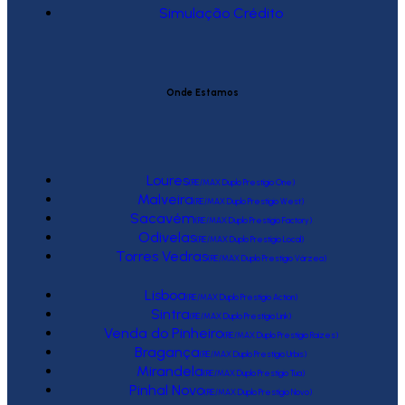
Simulação Crédito
Onde Estamos
Loures
(RE/MAX Duplo Prestígio One)
Malveira
(RE/MAX Duplo Prestígio West)
Sacavém
(RE/MAX Duplo Prestígio Factory)
Odivelas
(RE/MAX Duplo Prestígio Local)
Torres Vedras
(RE/MAX Duplo Prestígio Várzea)
Lisboa
(RE/MAX Duplo Prestígio Action)
Sintra
(RE/MAX Duplo Prestígio Link)
Venda do Pinheiro
(RE/MAX Duplo Prestígio Raízes)
Bragança
(RE/MAX Duplo Prestígio Urbis)
Mirandela
(RE/MAX Duplo Prestígio Tua)
Pinhal Novo
(RE/MAX Duplo Prestígio Novo)