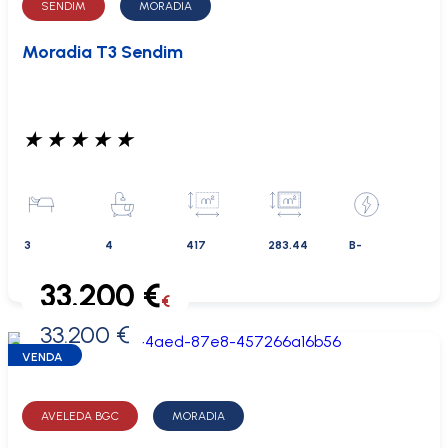
SENDIM
MORADIA
Moradia T3 Sendim
★
★
★
★
★
3
4
417
283.44
B-
33.200 €
€
33.200 €
0 €
VENDA
AVELEDA BGC
MORADIA