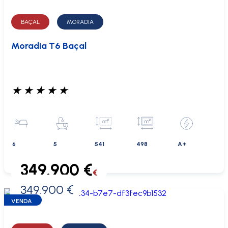
BAÇAL
MORADIA
Moradia T6 Baçal
★
★
★
★
★
6
5
541
498
A+
349.900 €
€
349.900 €
0 €
VENDA