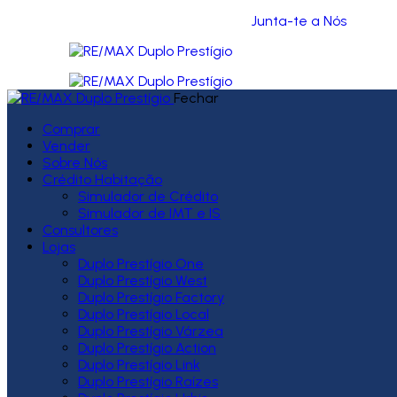
Junta-te a Nós
Fechar
Comprar
Vender
Sobre Nós
Crédito Habitação
Simulador de Crédito
Simulador de IMT e IS
Consultores
Lojas
Duplo Prestígio One
Duplo Prestígio West
Duplo Prestígio Factory
Duplo Prestígio Local
Duplo Prestígio Várzea
Duplo Prestígio Action
Duplo Prestígio Link
Duplo Prestígio Raízes