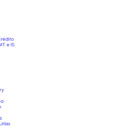
rédito
MT e IS
ry
ea
n
s
Urbis