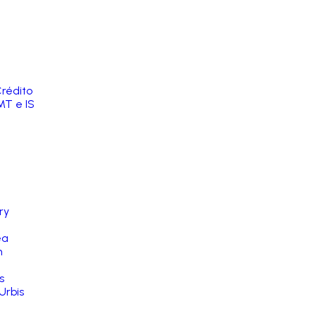
rédito
MT e IS
ry
ea
n
s
Urbis