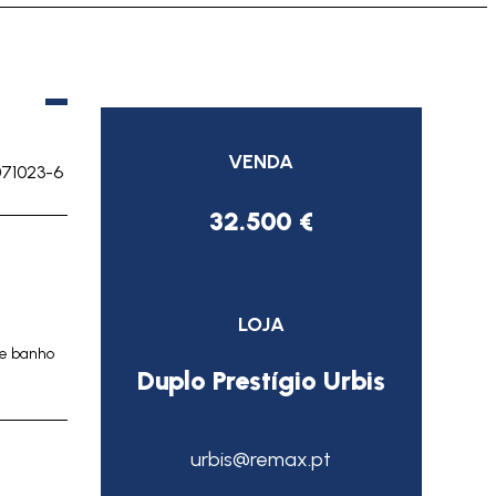
VENDA
071023-6
32.500 €
LOJA
de banho
Duplo Prestígio Urbis
urbis@remax.pt