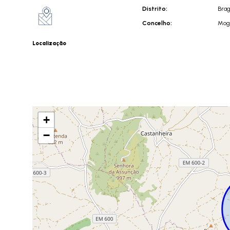
Distrito:
Bra
Concelho:
Mog
Localização
+
−