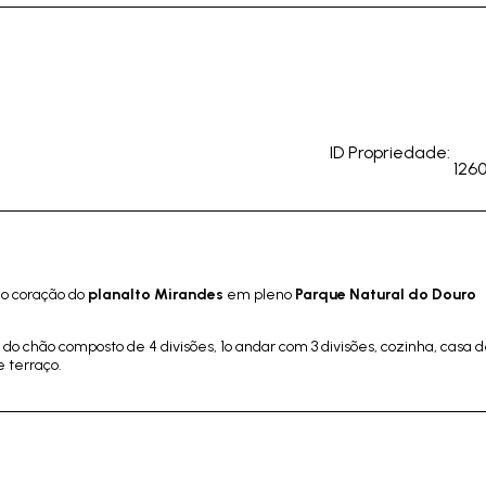
ID Propriedade:
126
no coração do
planalto Mirandes
em pleno
Parque Natural do Douro
.
 do chão composto de 4 divisões, 1º andar com 3 divisões, cozinha, casa 
e terraço.