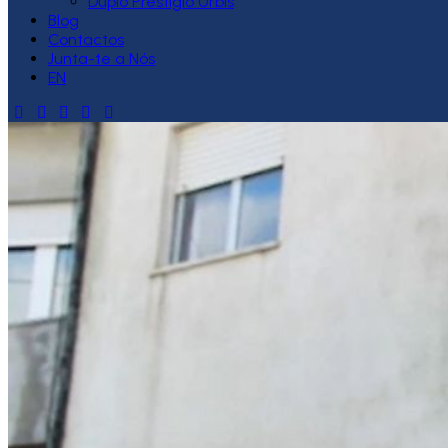
Duplo Prestígio Urbis
Blog
Contactos
Junta-te a Nós
EN