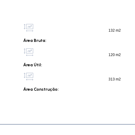
132 m2
Área Bruta:
120 m2
Área Útil:
313 m2
Área Construção: