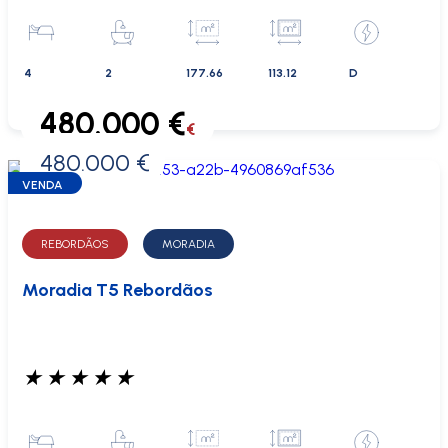
4
2
177.66
113.12
D
480.000 €
€
480.000 €
0 €
VENDA
REBORDÃOS
MORADIA
Moradia T5 Rebordãos
★
★
★
★
★