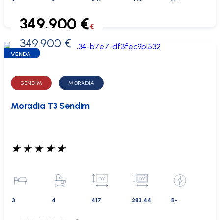
349.900 €
€
349.900 €
0 €
VENDA
SENDIM
MORADIA
Moradia T3 Sendim
★
★
★
★
★
3
4
417
283.44
B-