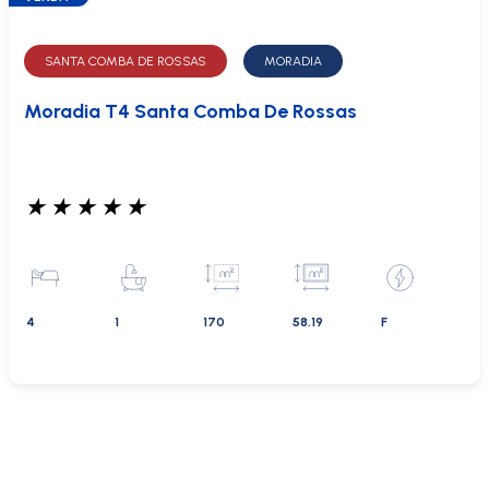
SANTA COMBA DE ROSSAS
MORADIA
Moradia T4 Santa Comba De Rossas
★
★
★
★
★
4
1
170
58.19
F