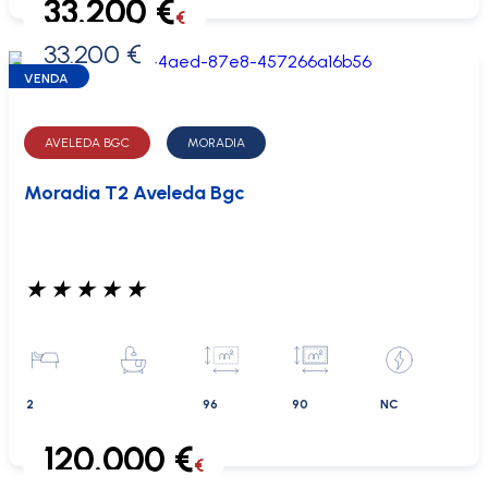
33.200 €
€
33.200 €
0 €
VENDA
AVELEDA BGC
MORADIA
Moradia T2 Aveleda Bgc
★
★
★
★
★
2
96
90
NC
120.000 €
€