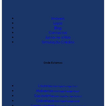
Imóveis
Lojas
Blog
Contactos
Junta-te a Nós
Simulação Crédito
Onde Estamos
Loures
(RE/MAX Duplo Prestígio One)
Malveira
(RE/MAX Duplo Prestígio West)
Sacavém
(RE/MAX Duplo Prestígio Factory)
Odivelas
(RE/MAX Duplo Prestígio Local)
Torres Vedras