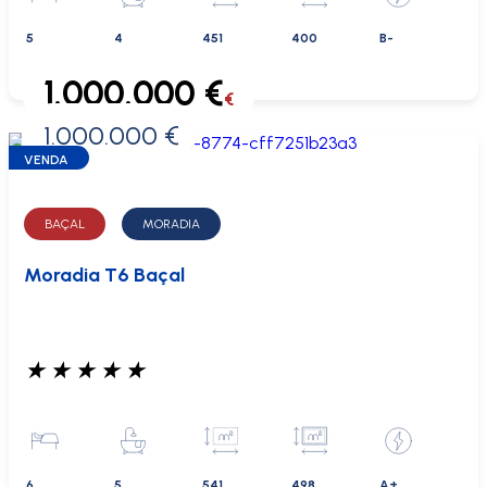
5
4
451
400
B-
1.000.000 €
€
1.000.000 €
0 €
VENDA
BAÇAL
MORADIA
Moradia T6 Baçal
★
★
★
★
★
6
5
541
498
A+