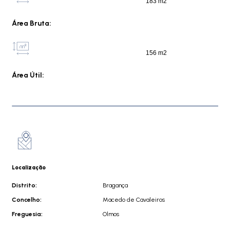
183 m2
Área Bruta:
156 m2
Área Útil:
Localização
Distrito:
Bragança
Concelho:
Macedo de Cavaleiros
Freguesia:
Olmos