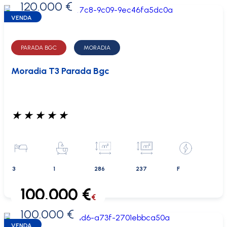
120.000 €
0 €
VENDA
PARADA BGC
MORADIA
Moradia T3 Parada Bgc
★
★
★
★
★
3
1
286
237
F
100.000 €
€
100.000 €
0 €
VENDA