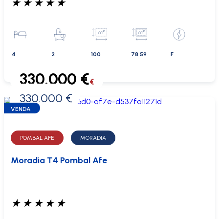
★
★
★
★
★
4
2
100
78.59
F
330.000 €
€
330.000 €
0 €
VENDA
POMBAL AFE
MORADIA
Moradia T4 Pombal Afe
★
★
★
★
★