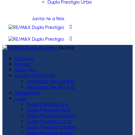
Duplo Prestígio Urbis
Junta-te a Nós
Fechar
Comprar
Vender
Sobre Nós
Crédito Habitação
Simulador de Crédito
Simulador de IMT e IS
Consultores
Lojas
Duplo Prestígio One
Duplo Prestígio West
Duplo Prestígio Factory
Duplo Prestígio Local
Duplo Prestígio Várzea
Duplo Prestígio Action