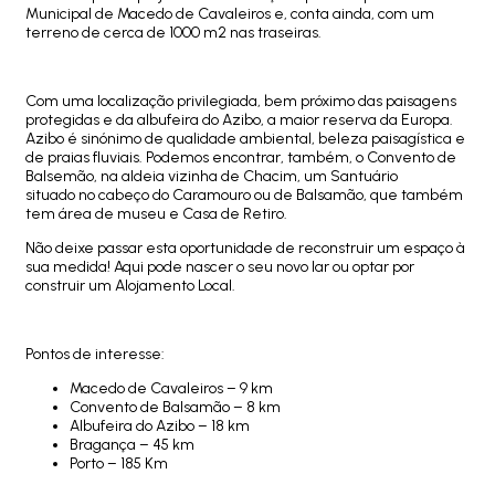
Municipal de Macedo de Cavaleiros e, conta ainda, com um
terreno de cerca de 1000 m2 nas traseiras.
Com uma localização privilegiada, bem próximo das paisagens
protegidas e da albufeira do Azibo, a maior reserva da Europa.
Azibo é sinónimo de qualidade ambiental, beleza paisagística e
de praias fluviais. Podemos encontrar, também, o Convento de
Balsemão, na aldeia vizinha de Chacim, um Santuário
situado no cabeço do Caramouro ou de Balsamão, que também
tem área de museu e Casa de Retiro.
Não deixe passar esta oportunidade de reconstruir um espaço à
sua medida! Aqui pode nascer o seu novo lar ou optar por
construir um Alojamento Local.
Pontos de interesse:
Macedo de Cavaleiros – 9 km
Convento de Balsamão – 8 km
Albufeira do Azibo – 18 km
Bragança – 45 km
Porto – 185 Km