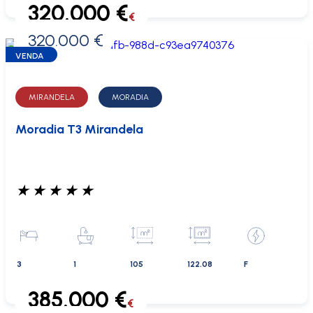
320.000 €
€
320.000 €
0 €
VENDA
MIRANDELA
MORADIA
Moradia T3 Mirandela
★
★
★
★
★
3
1
105
122.08
F
385.000 €
€