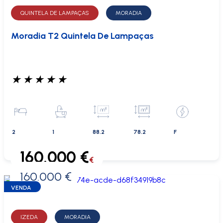
QUINTELA DE LAMPAÇAS
MORADIA
Moradia T2 Quintela De Lampaças
★
★
★
★
★
2
1
88.2
78.2
F
160.000 €
€
160.000 €
0 €
VENDA
IZEDA
MORADIA