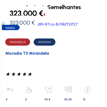
Imóveis Semelhantes
323.000 €
€
323.000 €
0 €
VENDA
MIRANDELA
MORADIA
Moradia T3 Mirandela
★
★
★
★
★
3
2
92.4
116.23
D