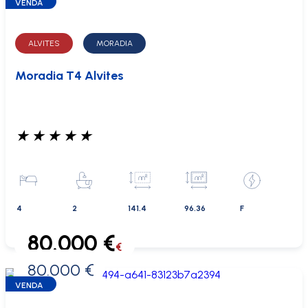
VENDA
ALVITES
MORADIA
Moradia T4 Alvites
★
★
★
★
★
4
2
141.4
96.36
F
80.000 €
€
80.000 €
0 €
VENDA