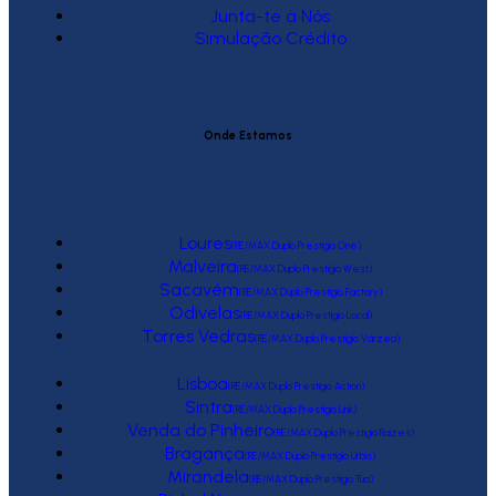
Junta-te a Nós
Simulação Crédito
Onde Estamos
Loures
(RE/MAX Duplo Prestígio One)
Malveira
(RE/MAX Duplo Prestígio West)
Sacavém
(RE/MAX Duplo Prestígio Factory)
Odivelas
(RE/MAX Duplo Prestígio Local)
Torres Vedras
(RE/MAX Duplo Prestígio Várzea)
Lisboa
(RE/MAX Duplo Prestígio Action)
Sintra
(RE/MAX Duplo Prestígio Link)
Venda do Pinheiro
(RE/MAX Duplo Prestígio Raízes)
Bragança
(RE/MAX Duplo Prestígio Urbis)
Mirandela
(RE/MAX Duplo Prestígio Tua)