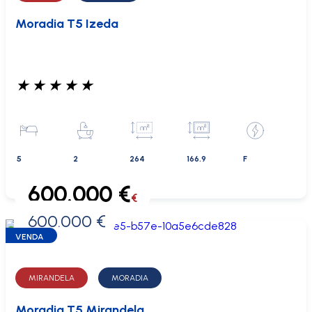
Moradia T5 Izeda
★
★
★
★
★
5
2
264
166.9
F
600.000 €
€
600.000 €
0 €
VENDA
MIRANDELA
MORADIA
Moradia T5 Mirandela