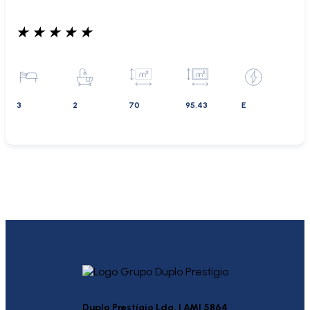
★
★
★
★
★
3
2
70
95.43
E
Duplo Prestígio Lda. | AMI 5864