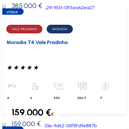
385.000 €
0 €
VENDA
VALE PRADINHO
MORADIA
Moradia T4 Vale Pradinho
★
★
★
★
★
4
6
330
256.9
F
159.000 €
€
159.000 €
0 €