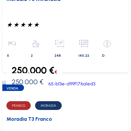
★
★
★
★
★
5
2
248
140.22
D
250.000 €
€
250.000 €
0 €
VENDA
FRANCO
MORADIA
Moradia T3 Franco