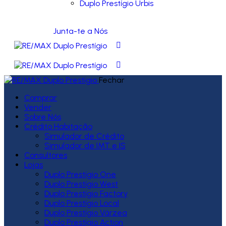
Duplo Prestígio Urbis
Junta-te a Nós
Fechar
Comprar
Vender
Sobre Nós
Crédito Habitação
Simulador de Crédito
Simulador de IMT e IS
Consultores
Lojas
Duplo Prestígio One
Duplo Prestígio West
Duplo Prestígio Factory
Duplo Prestígio Local
Duplo Prestígio Várzea
Duplo Prestígio Action