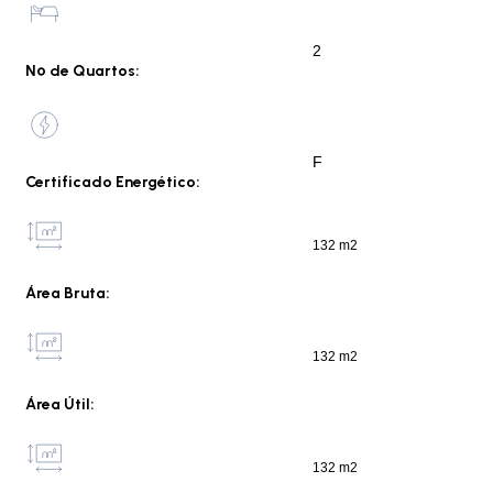
2
Nº de Quartos:
F
Certificado Energético:
132 m2
Área Bruta:
132 m2
Área Útil:
132 m2