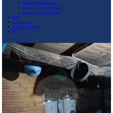
Duplo Prestígio Link
Duplo Prestígio Raízes
Duplo Prestígio Urbis
Blog
Contactos
Junta-te a Nós
EN