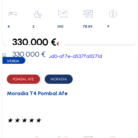
4
2
100
78.59
F
330.000 €
€
330.000 €
0 €
VENDA
POMBAL AFE
MORADIA
Moradia T4 Pombal Afe
★
★
★
★
★