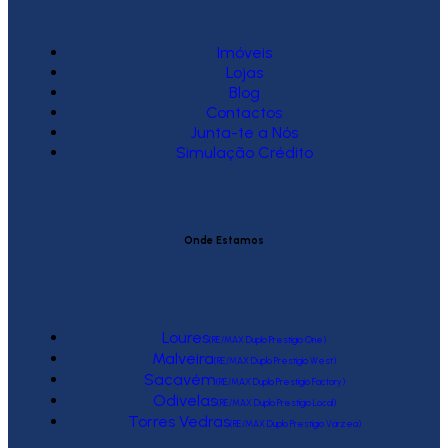
Imóveis
Lojas
Blog
Contactos
Junta-te a Nós
Simulação Crédito
Onde Estamos
Loures
(RE/MAX Duplo Prestígio One)
Malveira
(RE/MAX Duplo Prestígio West)
Sacavém
(RE/MAX Duplo Prestígio Factory)
Odivelas
(RE/MAX Duplo Prestígio Local)
Torres Vedras
(RE/MAX Duplo Prestígio Várzea)