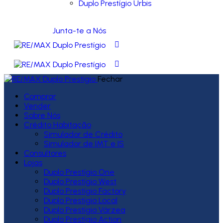
Duplo Prestígio Urbis
Junta-te a Nós
Fechar
Comprar
Vender
Sobre Nós
Crédito Habitação
Simulador de Crédito
Simulador de IMT e IS
Consultores
Lojas
Duplo Prestígio One
Duplo Prestígio West
Duplo Prestígio Factory
Duplo Prestígio Local
Duplo Prestígio Várzea
Duplo Prestígio Action