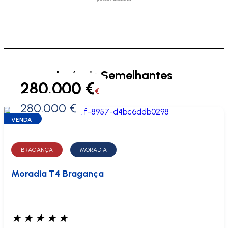
Imóveis Semelhantes
280.000 €
€
280.000 €
0 €
VENDA
BRAGANÇA
MORADIA
Moradia T4 Bragança
★
★
★
★
★