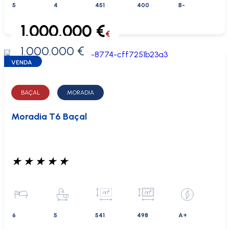
5
4
451
400
B-
1.000.000 €
€
1.000.000 €
0 €
VENDA
BAÇAL
MORADIA
Moradia T6 Baçal
★
★
★
★
★
6
5
541
498
A+