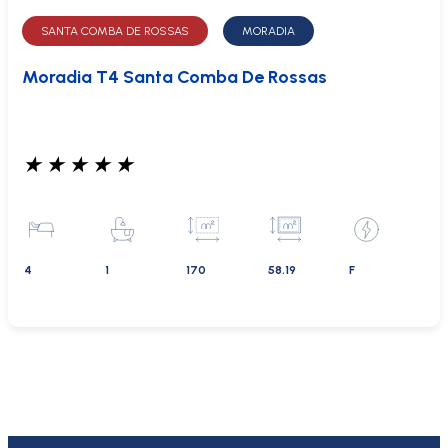
SANTA COMBA DE ROSSAS
MORADIA
Moradia T4 Santa Comba De Rossas
★
★
★
★
★
4
1
170
58.19
F