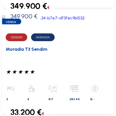
349.900 €
€
349.900 €
0 €
VENDA
SENDIM
MORADIA
Moradia T3 Sendim
★
★
★
★
★
3
4
417
283.44
B-
33.200 €
€