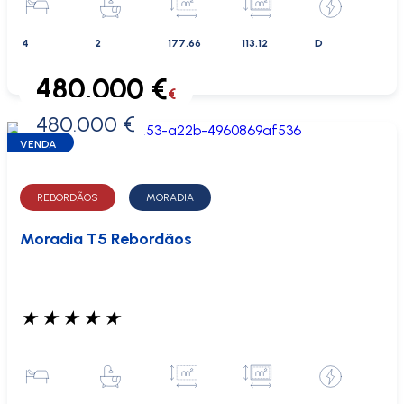
4
2
177.66
113.12
D
480.000 €
€
480.000 €
0 €
VENDA
REBORDÃOS
MORADIA
Moradia T5 Rebordãos
★
★
★
★
★