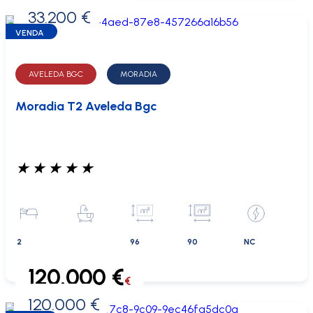
33.200 €
0 €
VENDA
AVELEDA BGC
MORADIA
Moradia T2 Aveleda Bgc
★
★
★
★
★
2
96
90
NC
120.000 €
€
120.000 €
0 €