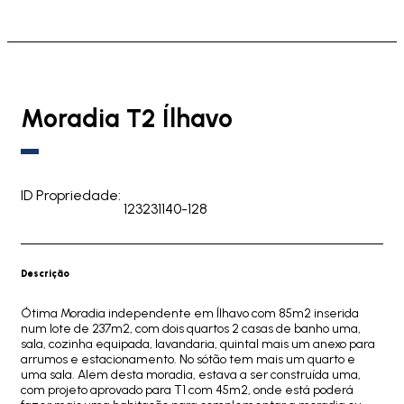
Moradia T2 Ílhavo
ID Propriedade:
123231140-128
Descrição
Ótima Moradia independente em Ílhavo com 85m2 inserida
num lote de 237m2, com dois quartos 2 casas de banho uma,
sala, cozinha equipada, lavandaria, quintal mais um anexo para
arrumos e estacionamento. No sótão tem mais um quarto e
uma sala. Alem desta moradia, estava a ser construída uma,
com projeto aprovado para T1 com 45m2, onde está poderá