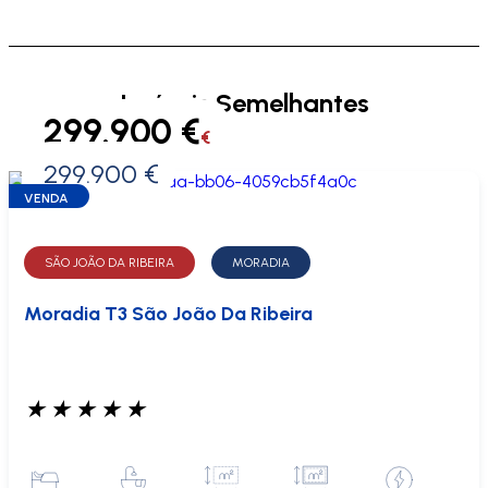
Imóveis Semelhantes
299.900 €
€
299.900 €
0 €
VENDA
SÃO JOÃO DA RIBEIRA
MORADIA
Moradia T3 São João Da Ribeira
★
★
★
★
★