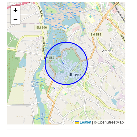
+
−
Leaflet
|
© OpenStreetMap