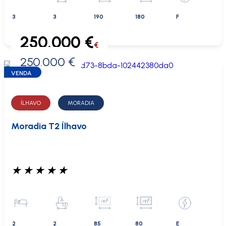
3
3
190
180
F
250.000 €
€
250.000 €
0 €
VENDA
ÍLHAVO
MORADIA
Moradia T2 Ílhavo
★
★
★
★
★
2
2
85
80
E