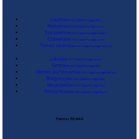
Loures
(RE/MAX Duplo Prestígio One)
Malveira
(RE/MAX Duplo Prestígio West)
Sacavém
(RE/MAX Duplo Prestígio Factory)
Odivelas
(RE/MAX Duplo Prestígio Local)
Torres Vedras
(RE/MAX Duplo Prestígio Várzea)
Lisboa
(RE/MAX Duplo Prestígio Action)
Sintra
(RE/MAX Duplo Prestígio Link)
Venda do Pinheiro
(RE/MAX Duplo Prestígio Raízes)
Bragança
(RE/MAX Duplo Prestígio Urbis)
Mirandela
(RE/MAX Duplo Prestígio Tua)
Pinhal Novo
(RE/MAX Duplo Prestígio Novo)
Prémios RE/MAX