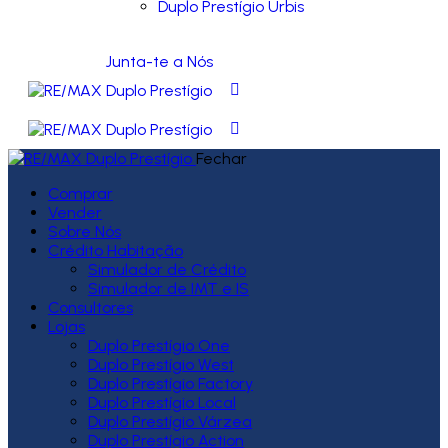
Duplo Prestígio Urbis
Junta-te a Nós
Fechar
Comprar
Vender
Sobre Nós
Crédito Habitação
Simulador de Crédito
Simulador de IMT e IS
Consultores
Lojas
Duplo Prestígio One
Duplo Prestígio West
Duplo Prestígio Factory
Duplo Prestígio Local
Duplo Prestígio Várzea
Duplo Prestígio Action