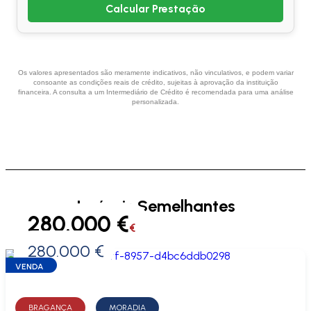
Calcular Prestação
Os valores apresentados são meramente indicativos, não vinculativos, e podem variar
consoante as condições reais de crédito, sujeitas à aprovação da instituição
financeira. A consulta a um Intermediário de Crédito é recomendada para uma análise
personalizada.
Imóveis Semelhantes
280.000 €
€
280.000 €
0 €
VENDA
BRAGANÇA
MORADIA