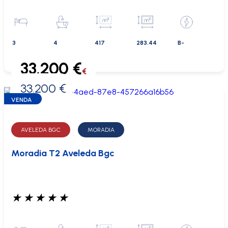
3
4
417
283.44
B-
33.200 €
€
33.200 €
0 €
VENDA
AVELEDA BGC
MORADIA
Moradia T2 Aveleda Bgc
★
★
★
★
★