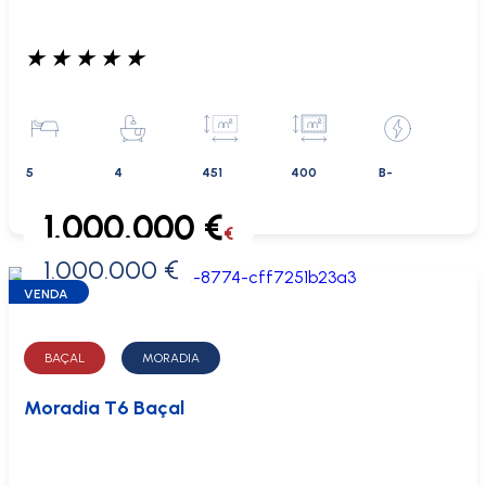
★
★
★
★
★
5
4
451
400
B-
1.000.000 €
€
1.000.000 €
0 €
VENDA
BAÇAL
MORADIA
Moradia T6 Baçal