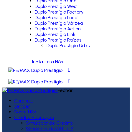
Duplo Prestígio One
Duplo Prestígio West
Duplo Prestígio Factory
Duplo Prestígio Local
Duplo Prestígio Várzea
Duplo Prestígio Action
Duplo Prestígio Link
Duplo Prestígio Raízes
Duplo Prestígio Urbis
Junta-te a Nós
Fechar
Comprar
Vender
Sobre Nós
Crédito Habitação
Simulador de Crédito
Simulador de IMT e IS