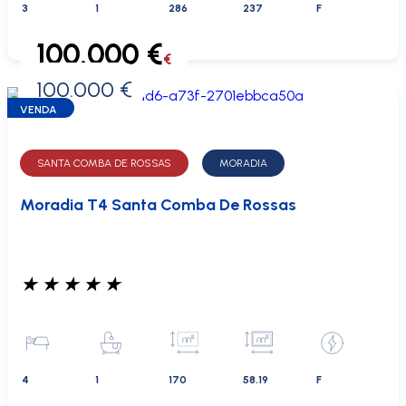
3
1
286
237
F
100.000 €
€
100.000 €
0 €
VENDA
SANTA COMBA DE ROSSAS
MORADIA
Moradia T4 Santa Comba De Rossas
★
★
★
★
★
4
1
170
58.19
F