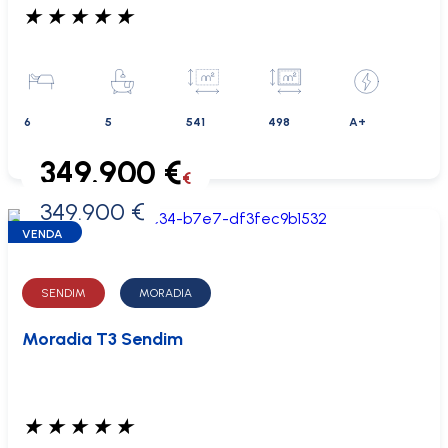
★
★
★
★
★
6
5
541
498
A+
349.900 €
€
349.900 €
0 €
VENDA
SENDIM
MORADIA
Moradia T3 Sendim
★
★
★
★
★