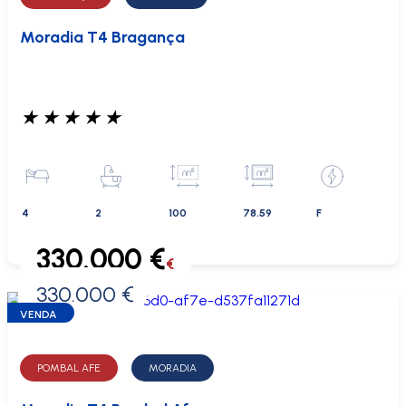
Moradia T4 Bragança
★
★
★
★
★
4
2
100
78.59
F
330.000 €
€
330.000 €
0 €
VENDA
POMBAL AFE
MORADIA