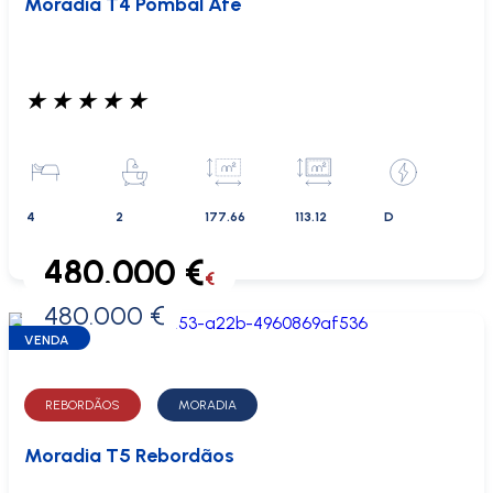
Moradia T4 Pombal Afe
★
★
★
★
★
4
2
177.66
113.12
D
480.000 €
€
480.000 €
0 €
VENDA
REBORDÃOS
MORADIA
Moradia T5 Rebordãos