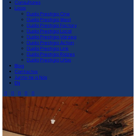
Consultores
Lojas
Duplo Prestígio One
Duplo Prestígio West
Duplo Prestígio Factory
Duplo Prestígio Local
Duplo Prestígio Várzea
Duplo Prestígio Action
Duplo Prestígio Link
Duplo Prestígio Raízes
Duplo Prestígio Urbis
Blog
Contactos
Junta-te a Nós
EN