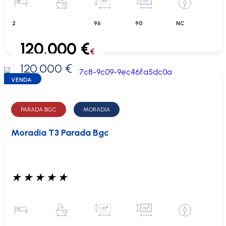
2
96
90
NC
120.000 €
€
120.000 €
0 €
VENDA
PARADA BGC
MORADIA
Moradia T3 Parada Bgc
★
★
★
★
★