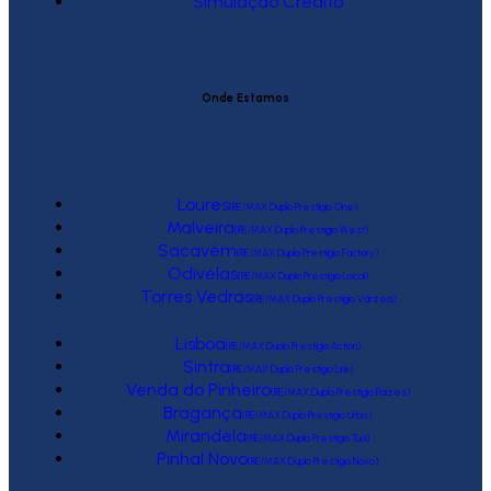
Simulação Crédito
Onde Estamos
Loures
(RE/MAX Duplo Prestígio One)
Malveira
(RE/MAX Duplo Prestígio West)
Sacavém
(RE/MAX Duplo Prestígio Factory)
Odivelas
(RE/MAX Duplo Prestígio Local)
Torres Vedras
(RE/MAX Duplo Prestígio Várzea)
Lisboa
(RE/MAX Duplo Prestígio Action)
Sintra
(RE/MAX Duplo Prestígio Link)
Venda do Pinheiro
(RE/MAX Duplo Prestígio Raízes)
Bragança
(RE/MAX Duplo Prestígio Urbis)
Mirandela
(RE/MAX Duplo Prestígio Tua)
Pinhal Novo
(RE/MAX Duplo Prestígio Novo)