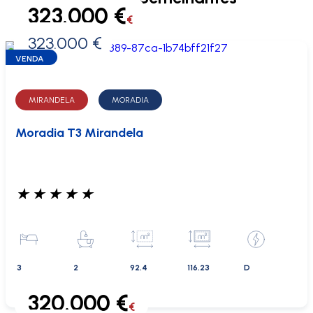
323.000 €
€
323.000 €
0 €
VENDA
MIRANDELA
MORADIA
Moradia T3 Mirandela
★
★
★
★
★
3
2
92.4
116.23
D
320.000 €
€