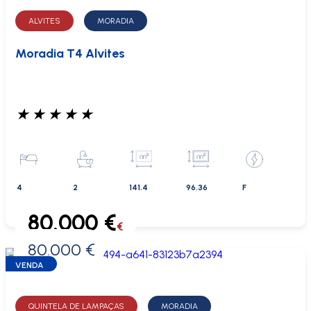
ALVITES
MORADIA
Moradia T4 Alvites
★
★
★
★
★
4
2
141.4
96.36
F
80.000 €
€
80.000 €
0 €
VENDA
QUINTELA DE LAMPAÇAS
MORADIA