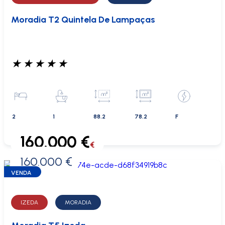
Moradia T2 Quintela De Lampaças
★
★
★
★
★
2
1
88.2
78.2
F
160.000 €
€
160.000 €
0 €
VENDA
IZEDA
MORADIA