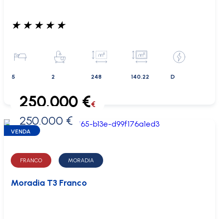
★
★
★
★
★
5
2
248
140.22
D
250.000 €
€
250.000 €
0 €
VENDA
FRANCO
MORADIA
Moradia T3 Franco