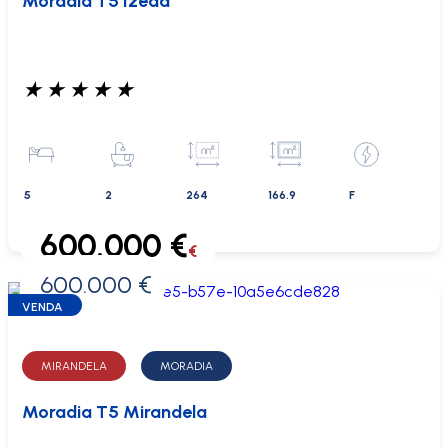
Moradia T5 Izeda
★
★
★
★
★
5
2
264
166.9
F
600.000 €
€
600.000 €
0 €
VENDA
MIRANDELA
MORADIA
Moradia T5 Mirandela