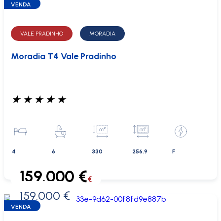
VENDA
VALE PRADINHO
MORADIA
Moradia T4 Vale Pradinho
★
★
★
★
★
4
6
330
256.9
F
159.000 €
€
159.000 €
0 €
VENDA