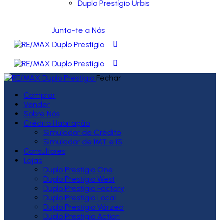
Duplo Prestígio Urbis
Junta-te a Nós
Fechar
Comprar
Vender
Sobre Nós
Crédito Habitação
Simulador de Crédito
Simulador de IMT e IS
Consultores
Lojas
Duplo Prestígio One
Duplo Prestígio West
Duplo Prestígio Factory
Duplo Prestígio Local
Duplo Prestígio Várzea
Duplo Prestígio Action