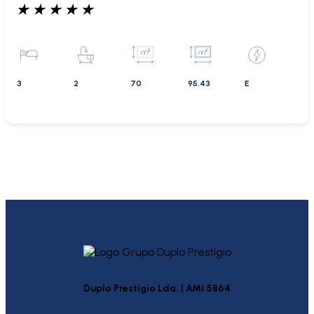
★
★
★
★
★
3
2
70
95.43
E
Duplo Prestígio Lda. | AMI 5864