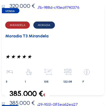
320.000 €
0 €
VENDA
MIRANDELA
MORADIA
Moradia T3 Mirandela
★
★
★
★
★
3
1
105
122.08
F
385.000 €
€
385.000 €
0 €