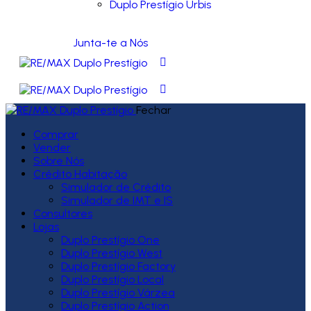
Duplo Prestígio Urbis
Junta-te a Nós
Fechar
Comprar
Vender
Sobre Nós
Crédito Habitação
Simulador de Crédito
Simulador de IMT e IS
Consultores
Lojas
Duplo Prestígio One
Duplo Prestígio West
Duplo Prestígio Factory
Duplo Prestígio Local
Duplo Prestígio Várzea
Duplo Prestígio Action