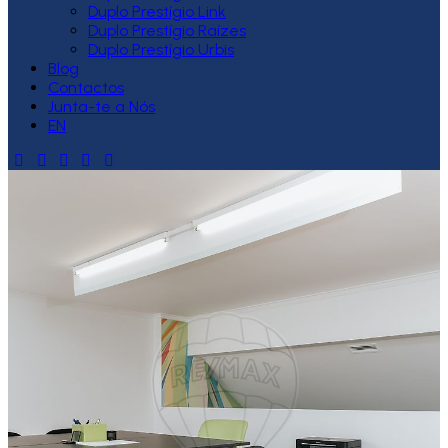
Duplo Prestígio Link
Duplo Prestígio Raízes
Duplo Prestígio Urbis
Blog
Contactos
Junta-te a Nós
EN