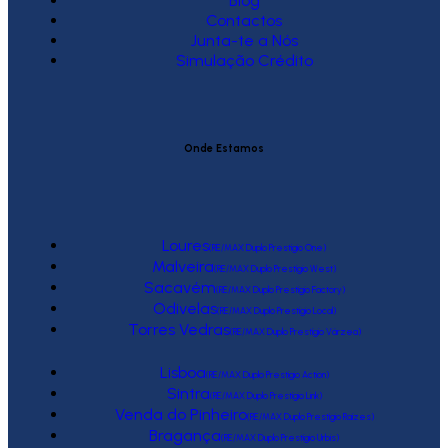
Blog
Contactos
Junta-te a Nós
Simulação Crédito
Onde Estamos
Loures
(RE/MAX Duplo Prestígio One)
Malveira
(RE/MAX Duplo Prestígio West)
Sacavém
(RE/MAX Duplo Prestígio Factory)
Odivelas
(RE/MAX Duplo Prestígio Local)
Torres Vedras
(RE/MAX Duplo Prestígio Várzea)
Lisboa
(RE/MAX Duplo Prestígio Action)
Sintra
(RE/MAX Duplo Prestígio Link)
Venda do Pinheiro
(RE/MAX Duplo Prestígio Raízes)
Bragança
(RE/MAX Duplo Prestígio Urbis)