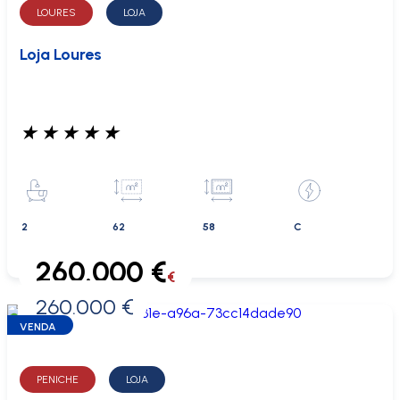
LOURES
LOJA
Loja Loures
★
★
★
★
★
2
62
58
C
260.000 €
€
260.000 €
0 €
VENDA
PENICHE
LOJA