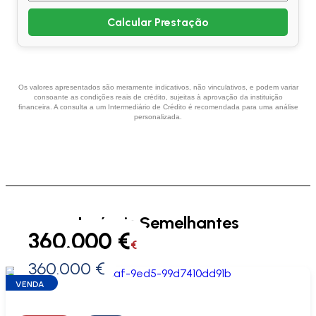
Calcular Prestação
Os valores apresentados são meramente indicativos, não vinculativos, e podem variar
consoante as condições reais de crédito, sujeitas à aprovação da instituição
financeira. A consulta a um Intermediário de Crédito é recomendada para uma análise
personalizada.
Imóveis Semelhantes
360.000 €
€
360.000 €
0 €
VENDA