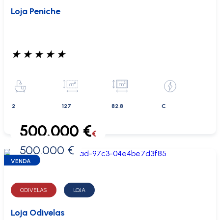
Loja Peniche
★
★
★
★
★
2
127
82.8
C
500.000 €
€
500.000 €
0 €
VENDA
ODIVELAS
LOJA
Loja Odivelas