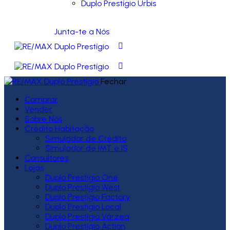
Duplo Prestígio Urbis
Junta-te a Nós
Fechar
Comprar
Vender
Sobre Nós
Crédito Habitação
Simulador de Crédito
Simulador de IMT e IS
Consultores
Lojas
Duplo Prestígio One
Duplo Prestígio West
Duplo Prestígio Factory
Duplo Prestígio Local
Duplo Prestígio Várzea
Duplo Prestígio Action