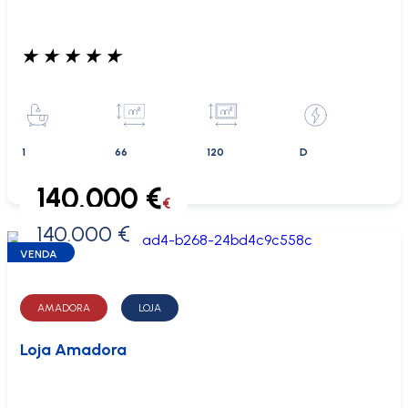
★
★
★
★
★
1
66
120
D
140.000 €
€
140.000 €
0 €
VENDA
AMADORA
LOJA
Loja Amadora