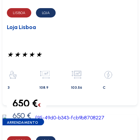
LISBOA
LOJA
Loja Lisboa
★
★
★
★
★
3
108.9
103.56
C
650 €
€
650 €
0 €
ARRENDAMENTO