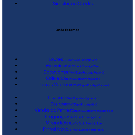
Simulação Crédito
Onde Estamos
Loures
(RE/MAX Duplo Prestígio One)
Malveira
(RE/MAX Duplo Prestígio West)
Sacavém
(RE/MAX Duplo Prestígio Factory)
Odivelas
(RE/MAX Duplo Prestígio Local)
Torres Vedras
(RE/MAX Duplo Prestígio Várzea)
Lisboa
(RE/MAX Duplo Prestígio Action)
Sintra
(RE/MAX Duplo Prestígio Link)
Venda do Pinheiro
(RE/MAX Duplo Prestígio Raízes)
Bragança
(RE/MAX Duplo Prestígio Urbis)
Mirandela
(RE/MAX Duplo Prestígio Tua)
Pinhal Novo
(RE/MAX Duplo Prestígio Novo)