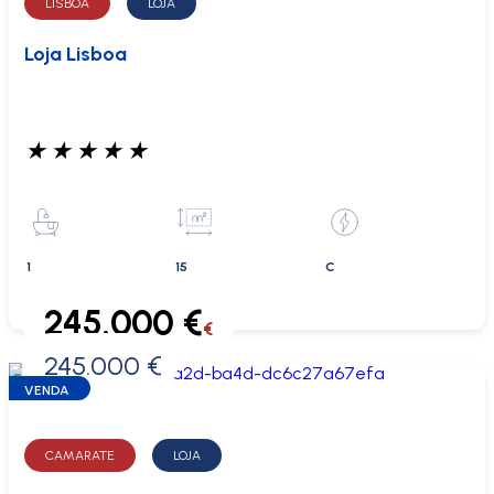
LISBOA
LOJA
Loja Lisboa
★
★
★
★
★
1
15
C
245.000 €
€
245.000 €
0 €
VENDA
CAMARATE
LOJA