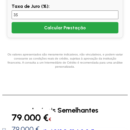
Taxa de Juro (%):
Calcular Prestação
Os valores apresentados são meramente indicativos, não vinculativos, e podem variar
consoante as condições reais de crédito, sujeitas à aprovação da instituição
financeira. A consulta a um Intermediário de Crédito é recomendada para uma análise
personalizada.
Imóveis Semelhantes
79.000 €
€
79.000 €
0 €