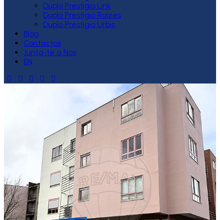
Duplo Prestígio Link
Duplo Prestígio Raízes
Duplo Prestígio Urbis
Blog
Contactos
Junta-te a Nós
EN