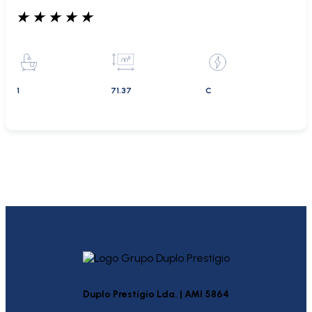
★
★
★
★
★
1
71.37
C
Duplo Prestígio Lda. | AMI 5864