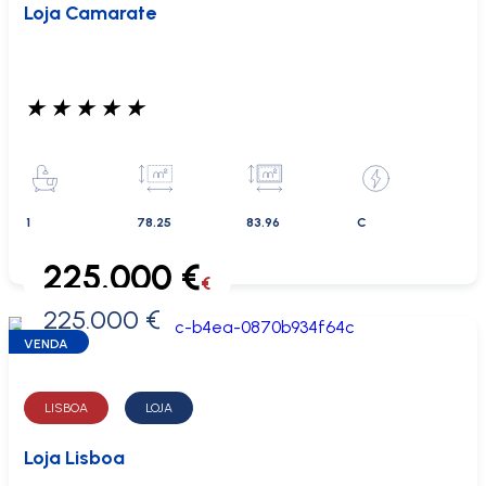
Loja Camarate
★
★
★
★
★
1
78.25
83.96
C
225.000 €
€
225.000 €
0 €
VENDA
LISBOA
LOJA
Loja Lisboa