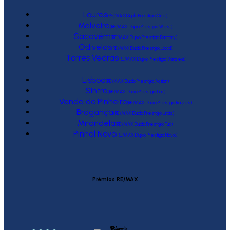
Loures
(RE/MAX Duplo Prestígio One)
Malveira
(RE/MAX Duplo Prestígio West)
Sacavém
(RE/MAX Duplo Prestígio Factory)
Odivelas
(RE/MAX Duplo Prestígio Local)
Torres Vedras
(RE/MAX Duplo Prestígio Várzea)
Lisboa
(RE/MAX Duplo Prestígio Action)
Sintra
(RE/MAX Duplo Prestígio Link)
Venda do Pinheiro
(RE/MAX Duplo Prestígio Raízes)
Bragança
(RE/MAX Duplo Prestígio Urbis)
Mirandela
(RE/MAX Duplo Prestígio Tua)
Pinhal Novo
(RE/MAX Duplo Prestígio Novo)
Prémios RE/MAX