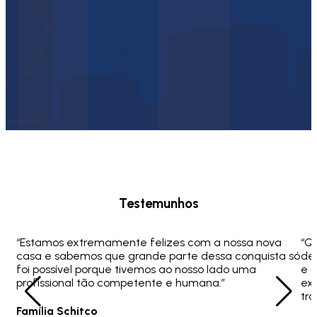
Testemunhos
“Estamos extremamente felizes com a nossa nova
“Q
casa e sabemos que grande parte dessa conquista só
ded
foi possível porque tivemos ao nosso lado uma
e 
profissional tão competente e humana.”
ex
tra
Família Schitco