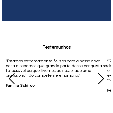
Testemunhos
“Estamos extremamente felizes com a nossa nova
“Q
casa e sabemos que grande parte dessa conquista só
ded
foi possível porque tivemos ao nosso lado uma
e 
profissional tão competente e humana.”
ex
tra
Família Schitco
Pe