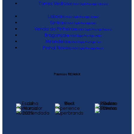
Torres Vedras
(RE/MAX Duplo Prestígio Várzea)
Lisboa
(RE/MAX Duplo Prestígio Action)
Sintra
(RE/MAX Duplo Prestígio Link)
Venda do Pinheiro
(RE/MAX Duplo Prestígio Raízes)
Bragança
(RE/MAX Duplo Prestígio Urbis)
Mirandela
(RE/MAX Duplo Prestígio Tua)
Pinhal Novo
(RE/MAX Duplo Prestígio Novo)
Prémios RE/MAX