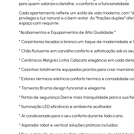
para quem valoriza o detalhe, o conforto e a funcionalidade.
Cada apartamento reflete um estilo de vida moderno, com *ár
privilegia a luz natural e o bem-estar. As *frações duplex* o
espaço com requinte.
*Acabamentos e Equipamentos de Alta Qualidade:*
* Carpintarias lacadas a branco um toque de modernidade e 
* Chão flutuante em carvalho conforto e sofisticação sob os se
* Cerâmicos Margrés Linha Calacata elegância em cada deta
* Cozinhas totalmente equipadas prontas para criar memórias
* Estores térmicos elétricos conforto térmico e comodidade 
* Torneiras Bruma design funcional e elegante.
* Portas de segurança Dierre mais tranquilidade para a sua fam
* Iluminação LED eficiência e ambiente acolhedor.
* Ar condicionado para o seu conforto durante todo o ano.
* Aspirador robot e vertical soluções práticas incluídas.