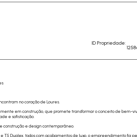
ID Propriedade:
1258
es
 encontram no coração de Loures.
almente em construção, que promete transformar o conceito de bem-viv
ade e sofisticação.
 de construção e design contemporâneo.
ex e T5 Duplex, todos com acabamentos de luxo, o empreendimento foi p