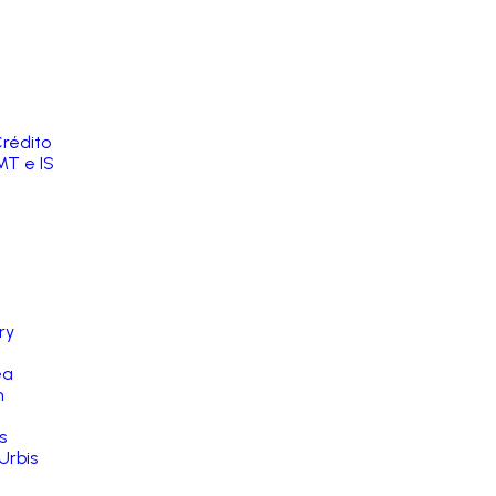
rédito
MT e IS
ry
ea
n
s
Urbis