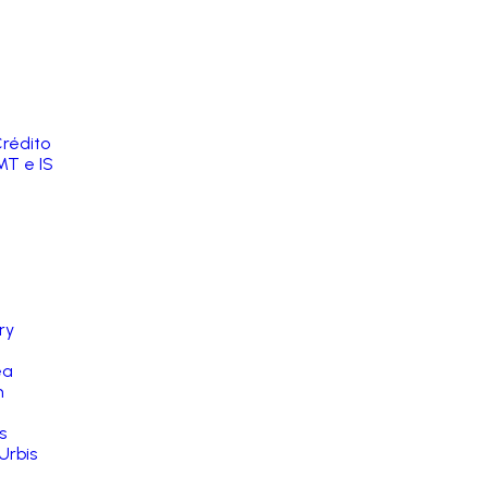
rédito
MT e IS
ry
ea
n
s
Urbis