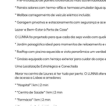
* Pré-instalação de painéis fotovoltaicos mais sustentabilidad
* Painéis solares com termo-sifão e termoacumulador água q
* Wallbox carregamento de veículo elétrico incluído.
* Garagem privativa e estacionamento com segurança e acess
Lazer e Bem-Estar à Porta de Casa*
O LUNNA foi projetado para que cada dia seja vivido com qua
* Jardim paisagístico ideal para momentos de relaxamento e c
* Rooftop com piscina aquecida e vista panorâmica um verdad
* Ginásio equipado com terraço exterior para cuidar do corpo
Uma Localização Estratégica e Conectada
Morar no centro de Loures é ter tudo por perto. O LUNNA oferec
de acesso a Lisboa e arredores:
* *Hospital* 1 km | 2 min
* *Centro de Saúde* 1 km | 2 min
* *Farmácia* 1 km | 2 min