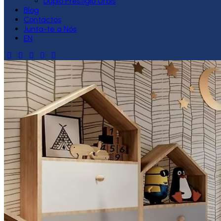
Duplo Prestígio Urbis
Blog
Contactos
Junta-te a Nós
EN