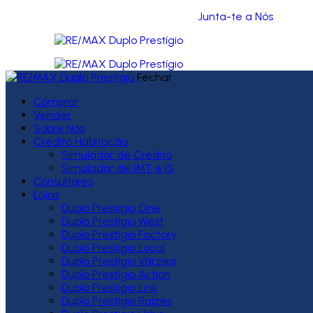
Junta-te a Nós
Fechar
Comprar
Vender
Sobre Nós
Crédito Habitação
Simulador de Crédito
Simulador de IMT e IS
Consultores
Lojas
Duplo Prestígio One
Duplo Prestígio West
Duplo Prestígio Factory
Duplo Prestígio Local
Duplo Prestígio Várzea
Duplo Prestígio Action
Duplo Prestígio Link
Duplo Prestígio Raízes