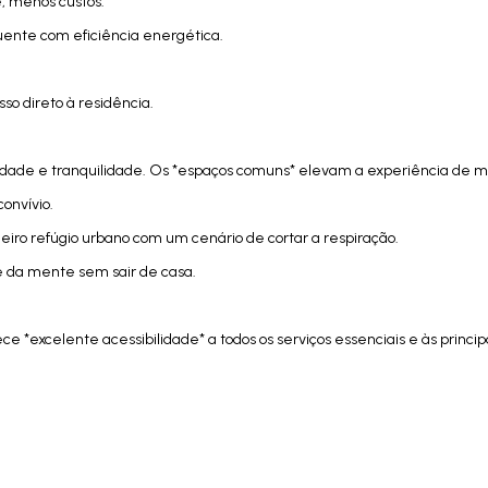
e, menos custos.
uente com eficiência energética.
o direto à residência.
lidade e tranquilidade. Os *espaços comuns* elevam a experiência de mo
onvívio.
eiro refúgio urbano com um cenário de cortar a respiração.
 e da mente sem sair de casa.
e *excelente acessibilidade* a todos os serviços essenciais e às principa