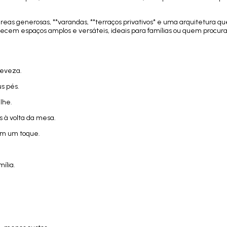
eas generosas, **varandas, **terraços privativos* e uma arquitetura qu
ferecem espaços amplos e versáteis, ideais para famílias ou quem procur
leveza.
us pés.
lhe.
 à volta da mesa.
com um toque.
ília.