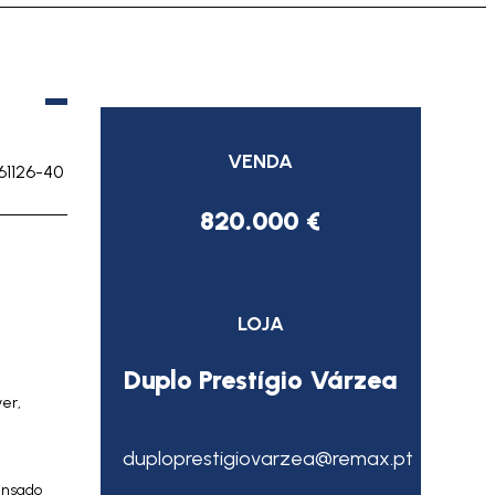
VENDA
61126-40
820.000 €
LOJA
Duplo Prestígio Várzea
er,
duploprestigiovarzea@remax.pt
ensado