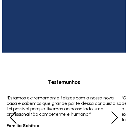
Testemunhos
“Estamos extremamente felizes com a nossa nova
“Q
casa e sabemos que grande parte dessa conquista só
ded
foi possível porque tivemos ao nosso lado uma
e 
profissional tão competente e humana.”
ex
tra
Família Schitco