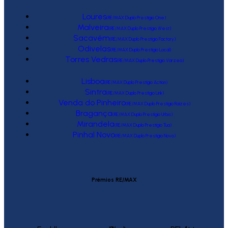
Loures
(RE/MAX Duplo Prestígio One)
Malveira
(RE/MAX Duplo Prestígio West)
Sacavém
(RE/MAX Duplo Prestígio Factory)
Odivelas
(RE/MAX Duplo Prestígio Local)
Torres Vedras
(RE/MAX Duplo Prestígio Várzea)
Lisboa
(RE/MAX Duplo Prestígio Action)
Sintra
(RE/MAX Duplo Prestígio Link)
Venda do Pinheiro
(RE/MAX Duplo Prestígio Raízes)
Bragança
(RE/MAX Duplo Prestígio Urbis)
Mirandela
(RE/MAX Duplo Prestígio Tua)
Pinhal Novo
(RE/MAX Duplo Prestígio Novo)
Prémios RE/MAX