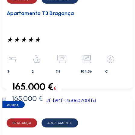
Apartamento T3 Bragança
★
★
★
★
★
3
2
119
104.36
C
165.000 €
€
165.000 €
0 €
VENDA
BRAGANÇA
APARTAMENTO