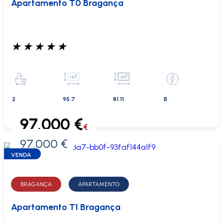
Apartamento T0 Bragança
★
★
★
★
★
2
95.7
81.11
B
97.000 €
€
97.000 €
0 €
VENDA
BRAGANÇA
APARTAMENTO
Apartamento T1 Bragança