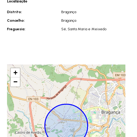
Localização
Distrito:
Bragança
Concelho:
Bragança
Freguesia:
Sé, Santa Maria e Meixedo
+
−