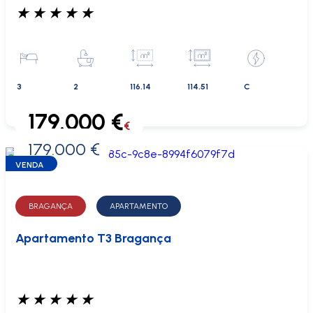
★
★
★
★
★
3
2
116.14
114.51
C
179.000 €
€
179.000 €
0 €
VENDA
BRAGANÇA
APARTAMENTO
Apartamento T3 Bragança
★
★
★
★
★