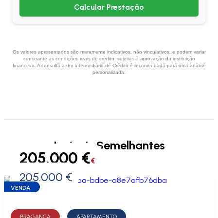
Calcular Prestação
Os valores apresentados são meramente indicativos, não vinculativos, e podem variar
consoante as condições reais de crédito, sujeitas à aprovação da instituição
financeira. A consulta a um Intermediário de Crédito é recomendada para uma análise
personalizada.
Imóveis Semelhantes
205.000 €
€
205.000 €
0 €
VENDA
BRAGANÇA
APARTAMENTO