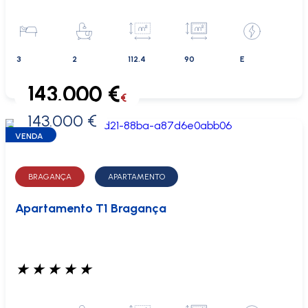
3
2
112.4
90
E
143.000 €
€
143.000 €
0 €
VENDA
BRAGANÇA
APARTAMENTO
Apartamento T1 Bragança
★
★
★
★
★