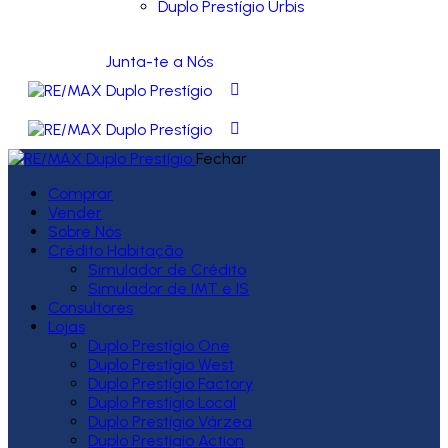
Duplo Prestígio Urbis
Junta-te a Nós
Fechar
Comprar
Vender
Sobre Nós
Crédito Habitação
Simulador de Crédito
Simulador de IMT e IS
Consultores
Lojas
Duplo Prestígio One
Duplo Prestígio West
Duplo Prestígio Factory
Duplo Prestígio Local
Duplo Prestígio Várzea
Duplo Prestígio Action