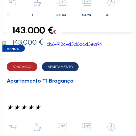
1
1
55.44
43.94
A
143.000 €
€
143.000 €
0 €
VENDA
BRAGANÇA
APARTAMENTO
Apartamento T1 Bragança
★
★
★
★
★