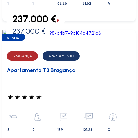
1
1
62.26
51.62
A
237.000 €
€
237.000 €
0 €
VENDA
BRAGANÇA
APARTAMENTO
Apartamento T3 Bragança
★
★
★
★
★
3
2
139
121.28
C