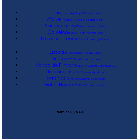
Loures
(RE/MAX Duplo Prestígio One)
Malveira
(RE/MAX Duplo Prestígio West)
Sacavém
(RE/MAX Duplo Prestígio Factory)
Odivelas
(RE/MAX Duplo Prestígio Local)
Torres Vedras
(RE/MAX Duplo Prestígio Várzea)
Lisboa
(RE/MAX Duplo Prestígio Action)
Sintra
(RE/MAX Duplo Prestígio Link)
Venda do Pinheiro
(RE/MAX Duplo Prestígio Raízes)
Bragança
(RE/MAX Duplo Prestígio Urbis)
Mirandela
(RE/MAX Duplo Prestígio Tua)
Pinhal Novo
(RE/MAX Duplo Prestígio Novo)
Prémios RE/MAX