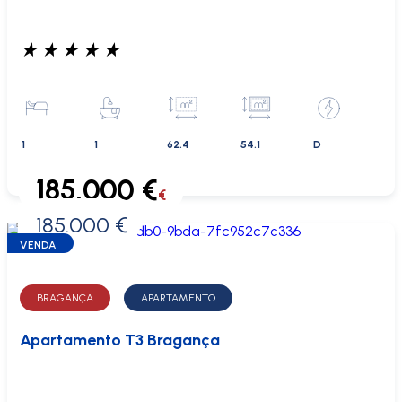
★
★
★
★
★
1
1
62.4
54.1
D
185.000 €
€
185.000 €
0 €
VENDA
BRAGANÇA
APARTAMENTO
Apartamento T3 Bragança