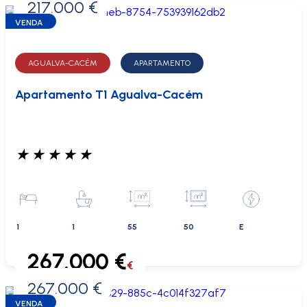
217.000 €
0 €
VENDA
AGUALVA-CACÉM
APARTAMENTO
Apartamento T1 Agualva-Cacém
★
★
★
★
★
1
1
55
50
E
267.000 €
€
267.000 €
0 €
VENDA