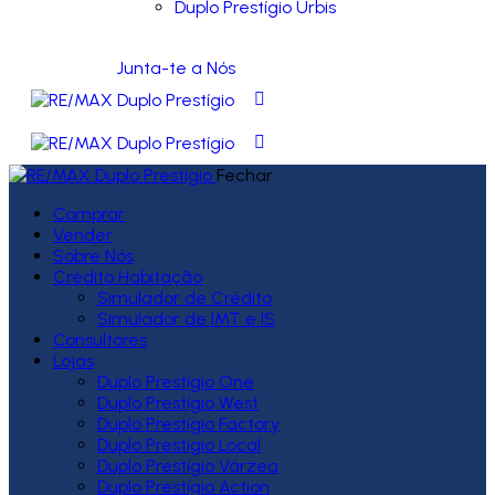
Duplo Prestígio Urbis
Junta-te a Nós
Fechar
Comprar
Vender
Sobre Nós
Crédito Habitação
Simulador de Crédito
Simulador de IMT e IS
Consultores
Lojas
Duplo Prestígio One
Duplo Prestígio West
Duplo Prestígio Factory
Duplo Prestígio Local
Duplo Prestígio Várzea
Duplo Prestígio Action