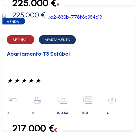
225.000 €
€
225.000 €
0 €
VENDA
SETÚBAL
APARTAMENTO
Apartamento T3 Setúbal
★
★
★
★
★
3
2
100.56
100
C
217.000 €
€