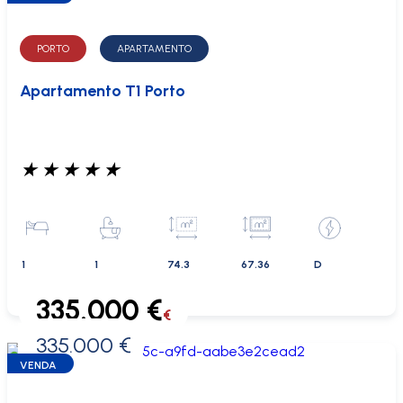
PORTO
APARTAMENTO
Apartamento T1 Porto
★
★
★
★
★
1
1
74.3
67.36
D
335.000 €
€
335.000 €
0 €
VENDA