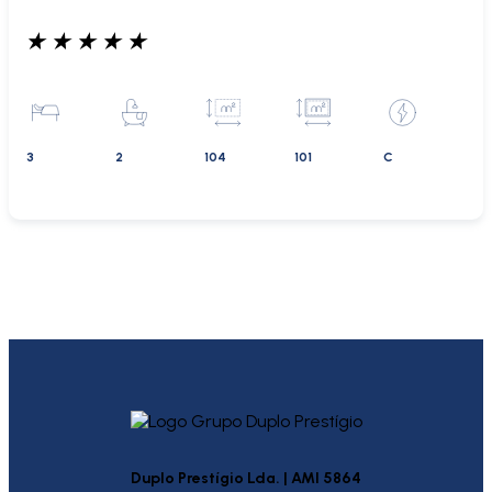
★
★
★
★
★
3
2
104
101
C
Duplo Prestígio Lda. | AMI 5864