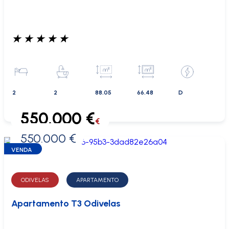
★
★
★
★
★
2
2
88.05
66.48
D
550.000 €
€
550.000 €
0 €
VENDA
ODIVELAS
APARTAMENTO
Apartamento T3 Odivelas