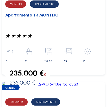
MONTIJO
APARTAMENTO
Apartamento T3 MONTIJO
★
★
★
★
★
3
2
115.05
94
D
235.000 €
€
235.000 €
0 €
VENDA
SACAVÉM
APARTAMENTO