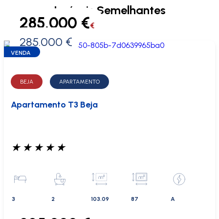
Imóveis Semelhantes
285.000 €
€
285.000 €
0 €
VENDA
BEJA
APARTAMENTO
Apartamento T3 Beja
★
★
★
★
★
3
2
103.09
87
A