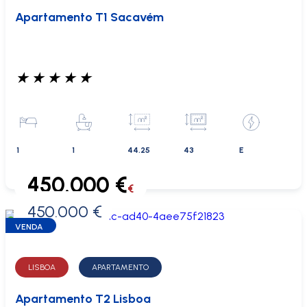
Apartamento T1 Sacavém
★
★
★
★
★
1
1
44.25
43
E
450.000 €
€
450.000 €
0 €
VENDA
LISBOA
APARTAMENTO
Apartamento T2 Lisboa