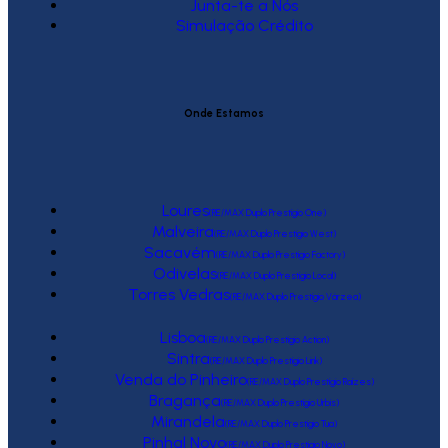
Junta-te a Nós
Simulação Crédito
Onde Estamos
Loures
(RE/MAX Duplo Prestígio One)
Malveira
(RE/MAX Duplo Prestígio West)
Sacavém
(RE/MAX Duplo Prestígio Factory)
Odivelas
(RE/MAX Duplo Prestígio Local)
Torres Vedras
(RE/MAX Duplo Prestígio Várzea)
Lisboa
(RE/MAX Duplo Prestígio Action)
Sintra
(RE/MAX Duplo Prestígio Link)
Venda do Pinheiro
(RE/MAX Duplo Prestígio Raízes)
Bragança
(RE/MAX Duplo Prestígio Urbis)
Mirandela
(RE/MAX Duplo Prestígio Tua)
Pinhal Novo
(RE/MAX Duplo Prestígio Novo)