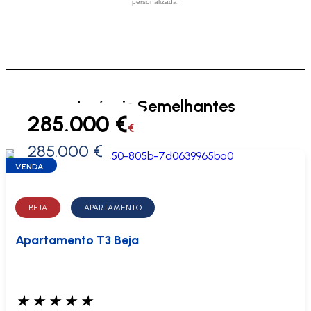
personalizada.
Imóveis Semelhantes
285.000 €
€
285.000 €
0 €
VENDA
BEJA
APARTAMENTO
Apartamento T3 Beja
★
★
★
★
★