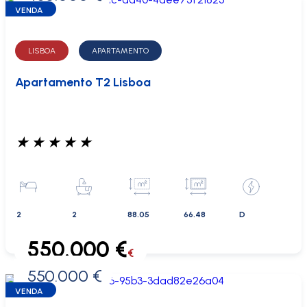
VENDA
LISBOA
APARTAMENTO
Apartamento T2 Lisboa
★
★
★
★
★
2
2
88.05
66.48
D
550.000 €
€
550.000 €
0 €
VENDA