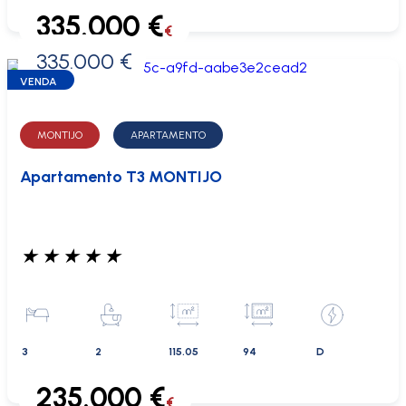
335.000 €
€
335.000 €
0 €
VENDA
MONTIJO
APARTAMENTO
Apartamento T3 MONTIJO
★
★
★
★
★
3
2
115.05
94
D
235.000 €
€