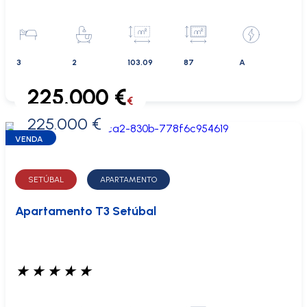
3
2
103.09
87
A
225.000 €
€
225.000 €
0 €
VENDA
SETÚBAL
APARTAMENTO
Apartamento T3 Setúbal
★
★
★
★
★