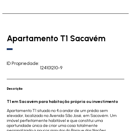
Apartamento T1 Sacavém
ID Propriedade:
124101210-9
Descrição
T1 em Sacavém para habitação própria ou investimento
Apartamento T1 situado no 4.º andar de um prédio sem
elevador, localizado na Avenida São José, em Sacavém. Um
imóvel perfeitamente habitável e que constitui uma
oportunidade única de criar uma casa totalmente
personalizada a poucos minutos do Parque das Nações.