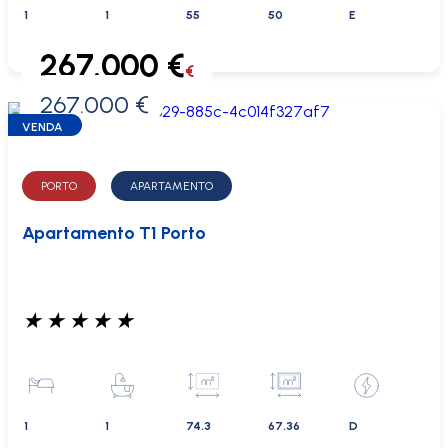
1
1
55
50
E
267.000 €
€
267.000 €
0 €
VENDA
PORTO
APARTAMENTO
Apartamento T1 Porto
★
★
★
★
★
1
1
74.3
67.36
D