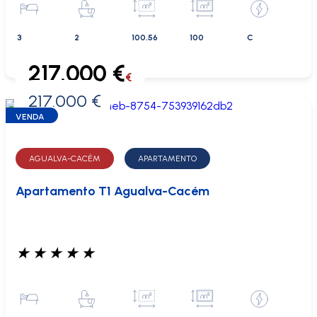
3
2
100.56
100
C
217.000 €
€
217.000 €
0 €
VENDA
AGUALVA-CACÉM
APARTAMENTO
Apartamento T1 Agualva-Cacém
★
★
★
★
★