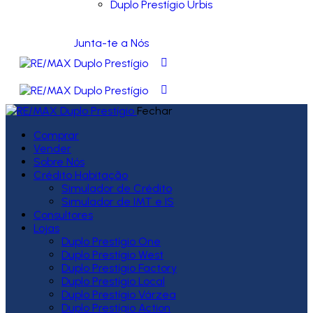
Duplo Prestígio Urbis
Junta-te a Nós
Fechar
Comprar
Vender
Sobre Nós
Crédito Habitação
Simulador de Crédito
Simulador de IMT e IS
Consultores
Lojas
Duplo Prestígio One
Duplo Prestígio West
Duplo Prestígio Factory
Duplo Prestígio Local
Duplo Prestígio Várzea
Duplo Prestígio Action