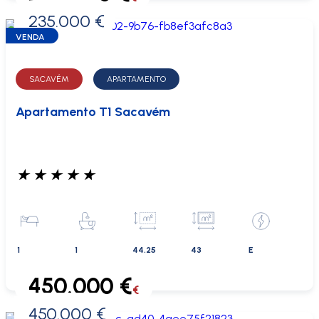
235.000 €
0 €
VENDA
SACAVÉM
APARTAMENTO
Apartamento T1 Sacavém
★
★
★
★
★
1
1
44.25
43
E
450.000 €
€
450.000 €
0 €