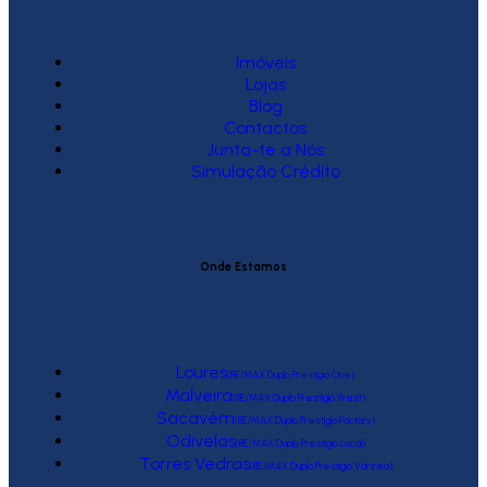
Imóveis
Lojas
Blog
Contactos
Junta-te a Nós
Simulação Crédito
Onde Estamos
Loures
(RE/MAX Duplo Prestígio One)
Malveira
(RE/MAX Duplo Prestígio West)
Sacavém
(RE/MAX Duplo Prestígio Factory)
Odivelas
(RE/MAX Duplo Prestígio Local)
Torres Vedras
(RE/MAX Duplo Prestígio Várzea)