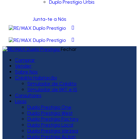
Duplo Prestígio Urbis
Junta-te a Nós
Fechar
Comprar
Vender
Sobre Nós
Crédito Habitação
Simulador de Crédito
Simulador de IMT e IS
Consultores
Lojas
Duplo Prestígio One
Duplo Prestígio West
Duplo Prestígio Factory
Duplo Prestígio Local
Duplo Prestígio Várzea
Duplo Prestígio Action