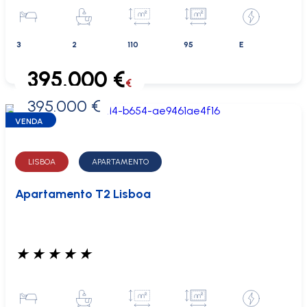
3
2
110
95
E
395.000 €
€
395.000 €
0 €
VENDA
LISBOA
APARTAMENTO
Apartamento T2 Lisboa
★
★
★
★
★