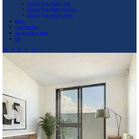
Duplo Prestígio Link
Duplo Prestígio Raízes
Duplo Prestígio Urbis
Blog
Contactos
Junta-te a Nós
EN