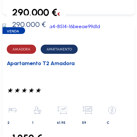
290.000 €
€
290.000 €
0 €
VENDA
AMADORA
APARTAMENTO
Apartamento T2 Amadora
★
★
★
★
★
2
1
61.95
59
C