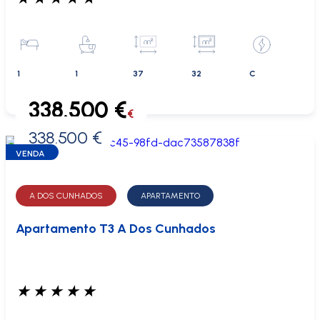
1
1
37
32
C
338.500 €
€
338.500 €
0 €
VENDA
A DOS CUNHADOS
APARTAMENTO
Apartamento T3 A Dos Cunhados
★
★
★
★
★