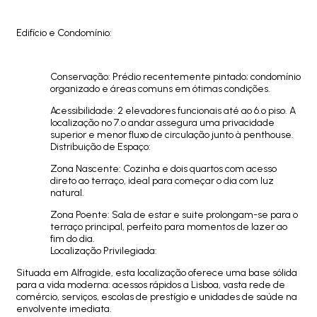
Edifício e Condomínio:
Conservação: Prédio recentemente pintado; condomínio
organizado e áreas comuns em ótimas condições.
Acessibilidade: 2 elevadores funcionais até ao 6.º piso. A
localização no 7.º andar assegura uma privacidade
superior e menor fluxo de circulação junto à penthouse.
Distribuição de Espaço:
Zona Nascente: Cozinha e dois quartos com acesso
direto ao terraço, ideal para começar o dia com luz
natural.
Zona Poente: Sala de estar e suite prolongam-se para o
terraço principal, perfeito para momentos de lazer ao
fim do dia.
Localização Privilegiada:
Situada em Alfragide, esta localização oferece uma base sólida
para a vida moderna: acessos rápidos a Lisboa, vasta rede de
comércio, serviços, escolas de prestígio e unidades de saúde na
envolvente imediata.