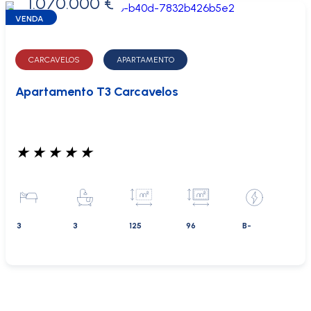
1.070.000 €
0 €
VENDA
CARCAVELOS
APARTAMENTO
Apartamento T3 Carcavelos
★
★
★
★
★
3
3
125
96
B-