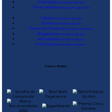
Odivelas
(RE/MAX Duplo Prestígio Local)
Torres Vedras
(RE/MAX Duplo Prestígio Várzea)
Lisboa
(RE/MAX Duplo Prestígio Action)
Sintra
(RE/MAX Duplo Prestígio Link)
Venda do Pinheiro
(RE/MAX Duplo Prestígio Raízes)
Bragança
(RE/MAX Duplo Prestígio Urbis)
Mirandela
(RE/MAX Duplo Prestígio Tua)
Pinhal Novo
(RE/MAX Duplo Prestígio Novo)
Prémios RE/MAX