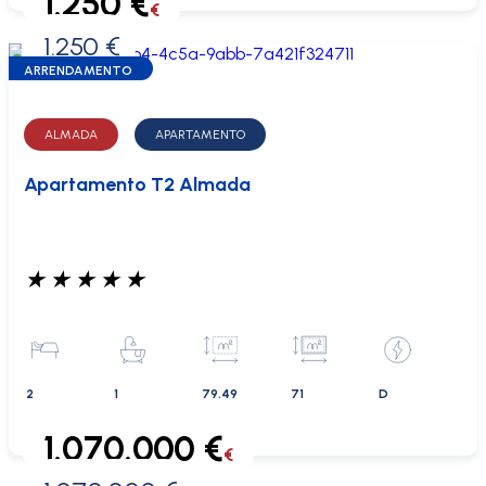
1.250 €
€
1.250 €
0 €
ARRENDAMENTO
ALMADA
APARTAMENTO
Apartamento T2 Almada
★
★
★
★
★
2
1
79.49
71
D
1.070.000 €
€