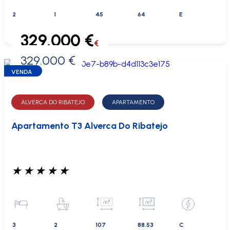
2
1
45
64
E
329.000 €
€
329.000 €
0 €
VENDA
ALVERCA DO RIBATEJO
APARTAMENTO
Apartamento T3 Alverca Do Ribatejo
★
★
★
★
★
3
2
107
88.53
C