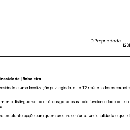
ID Propriedade:
123
inosidade | Reboleira
idade e uma localização privilegiada, este T2 reúne todas as caracter
tamento distingue-se pelas áreas generosas, pela funcionalidade da sua
a.
ma excelente opção para quem procura conforto, funcionalidade e quali