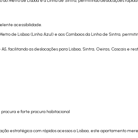
o ao Metro de Lisboa e à Linha de Sintra, permitindo deslocações rápida
elente acessibilidade.
etro de Lisboa (Linha Azul) e aos Comboios da Linha de Sintra, permiti
 A5, facilitando as deslocações para Lisboa, Sintra, Oeiras, Cascais e re
rocura e forte procura habitacional
zação estratégica com rápidos acessos a Lisboa, este apartamento mer