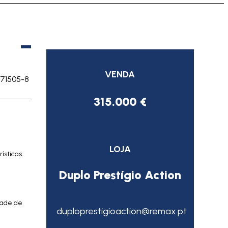
VENDA
171505-8
315.000 €
LOJA
ísticas
Duplo Prestígio Action
dade de
duploprestigioaction@remax.pt