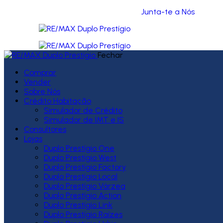
Junta-te a Nós
Fechar
Comprar
Vender
Sobre Nós
Crédito Habitação
Simulador de Crédito
Simulador de IMT e IS
Consultores
Lojas
Duplo Prestígio One
Duplo Prestígio West
Duplo Prestígio Factory
Duplo Prestígio Local
Duplo Prestígio Várzea
Duplo Prestígio Action
Duplo Prestígio Link
Duplo Prestígio Raízes