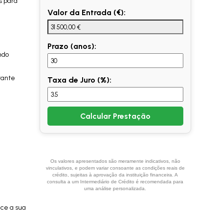
s para
Valor da Entrada (€):
Prazo (anos):
ndo
stante
Taxa de Juro (%):
Calcular Prestação
Os valores apresentados são meramente indicativos, não
vinculativos, e podem variar consoante as condições reais de
crédito, sujeitas à aprovação da instituição financeira. A
consulta a um Intermediário de Crédito é recomendada para
uma análise personalizada.
ece a sua