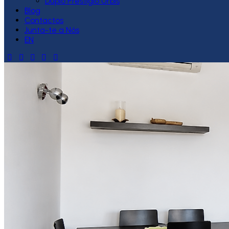
Duplo Prestígio Urbis
Blog
Contactos
Junta-te a Nós
EN