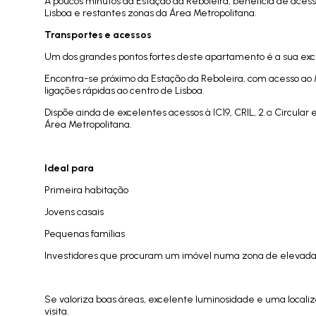
A poucos minutos da Estação da Reboleira, beneficia de acess
Lisboa e restantes zonas da Área Metropolitana.
Transportes e acessos
Um dos grandes pontos fortes deste apartamento é a sua exc
Encontra-se próximo da Estação da Reboleira, com acesso ao M
ligações rápidas ao centro de Lisboa.
Dispõe ainda de excelentes acessos à IC19, CRIL, 2.ª Circular e
Área Metropolitana.
Ideal para
Primeira habitação
Jovens casais
Pequenas famílias
Investidores que procuram um imóvel numa zona de elevada p
Se valoriza boas áreas, excelente luminosidade e uma locali
visita.