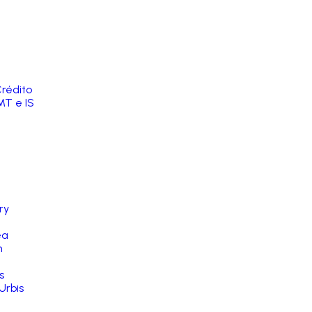
rédito
MT e IS
ry
ea
n
s
Urbis