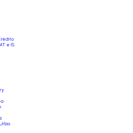
rédito
MT e IS
ry
ea
n
s
Urbis