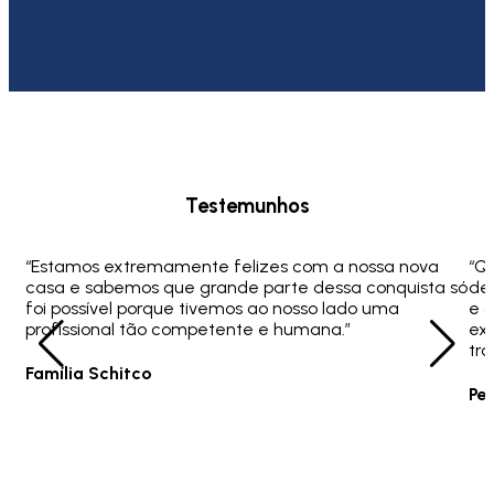
Testemunhos
“Estamos extremamente felizes com a nossa nova
“Q
casa e sabemos que grande parte dessa conquista só
ded
foi possível porque tivemos ao nosso lado uma
e 
profissional tão competente e humana.”
ex
tra
Família Schitco
Pe