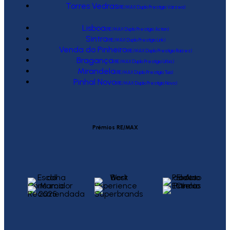
Torres Vedras
(RE/MAX Duplo Prestígio Várzea)
Lisboa
(RE/MAX Duplo Prestígio Action)
Sintra
(RE/MAX Duplo Prestígio Link)
Venda do Pinheiro
(RE/MAX Duplo Prestígio Raízes)
Bragança
(RE/MAX Duplo Prestígio Urbis)
Mirandela
(RE/MAX Duplo Prestígio Tua)
Pinhal Novo
(RE/MAX Duplo Prestígio Novo)
Prémios RE/MAX