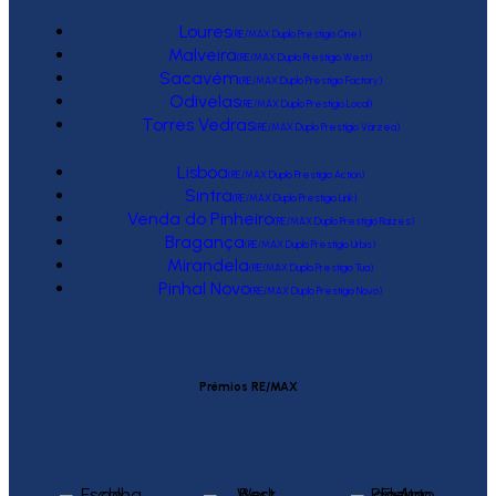
Loures
(RE/MAX Duplo Prestígio One)
Malveira
(RE/MAX Duplo Prestígio West)
Sacavém
(RE/MAX Duplo Prestígio Factory)
Odivelas
(RE/MAX Duplo Prestígio Local)
Torres Vedras
(RE/MAX Duplo Prestígio Várzea)
Lisboa
(RE/MAX Duplo Prestígio Action)
Sintra
(RE/MAX Duplo Prestígio Link)
Venda do Pinheiro
(RE/MAX Duplo Prestígio Raízes)
Bragança
(RE/MAX Duplo Prestígio Urbis)
Mirandela
(RE/MAX Duplo Prestígio Tua)
Pinhal Novo
(RE/MAX Duplo Prestígio Novo)
Prémios RE/MAX