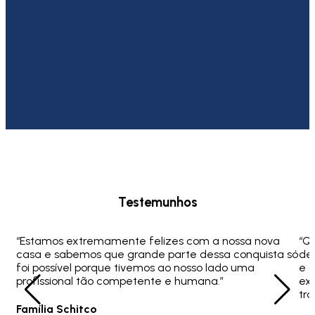
Testemunhos
“Estamos extremamente felizes com a nossa nova
“Q
casa e sabemos que grande parte dessa conquista só
ded
foi possível porque tivemos ao nosso lado uma
e 
profissional tão competente e humana.”
ex
tra
Família Schitco