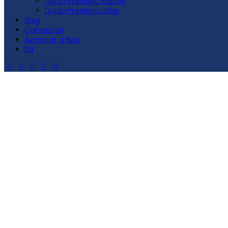
Duplo Prestígio Raízes
Duplo Prestígio Urbis
Blog
Contactos
Junta-te a Nós
EN