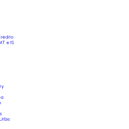
rédito
MT e IS
ry
ea
n
s
Urbis