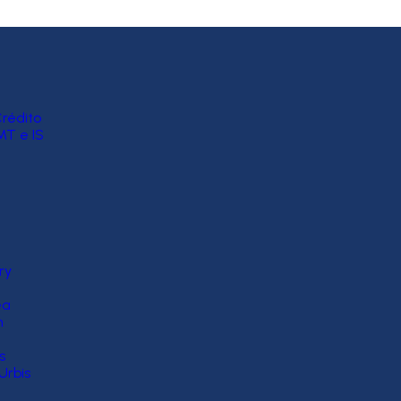
rédito
MT e IS
ry
ea
n
s
Urbis