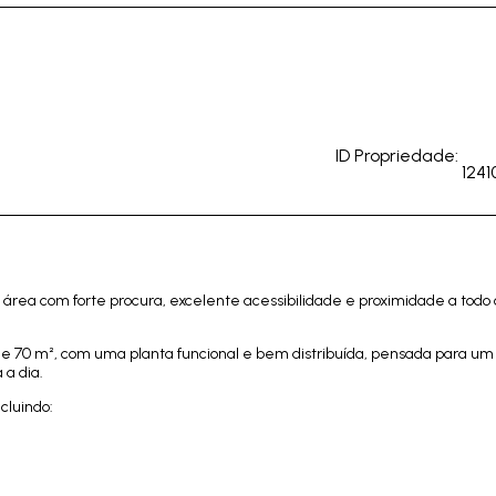
ID Propriedade:
1241
ea com forte procura, excelente acessibilidade e proximidade a todo o
de 70 m², com uma planta funcional e bem distribuída, pensada para um
 a dia.
ncluindo: