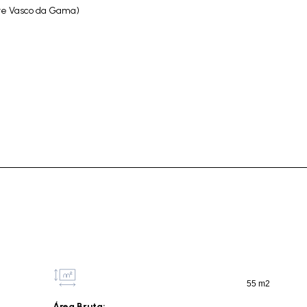
Ponte Vasco da Gama)
55 m2
Área Bruta: