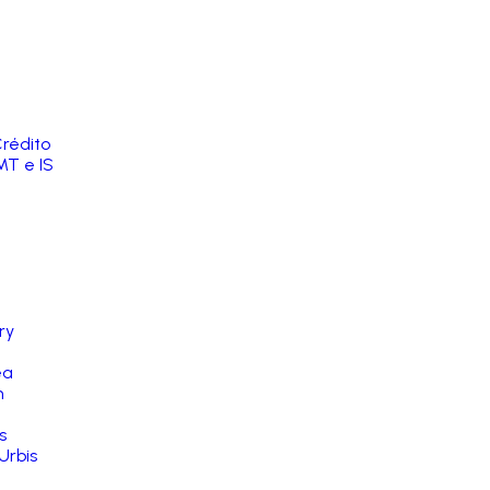
rédito
MT e IS
ry
ea
n
s
Urbis