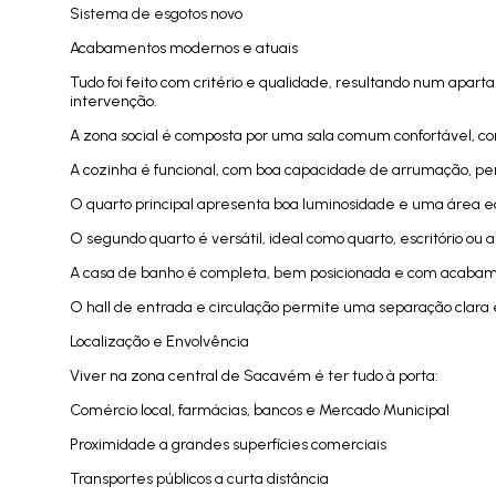
Sistema de esgotos novo
Acabamentos modernos e atuais
Tudo foi feito com critério e qualidade, resultando num apa
intervenção.
A zona social é composta por uma sala comum confortável, com
A cozinha é funcional, com boa capacidade de arrumação, pen
O quarto principal apresenta boa luminosidade e uma área e
O segundo quarto é versátil, ideal como quarto, escritório ou a
A casa de banho é completa, bem posicionada e com acaba
O hall de entrada e circulação permite uma separação clara e
Localização e Envolvência
Viver na zona central de Sacavém é ter tudo à porta:
Comércio local, farmácias, bancos e Mercado Municipal
Proximidade a grandes superfícies comerciais
Transportes públicos a curta distância