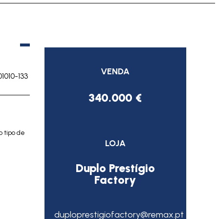
VENDA
01010-133
340.000 €
 tipo de
LOJA
Duplo Prestígio
Factory
duploprestigiofactory@remax.pt