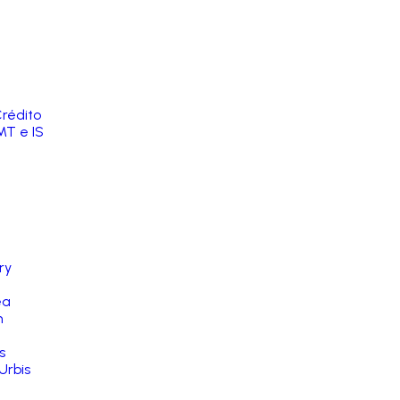
rédito
MT e IS
ry
ea
n
s
Urbis