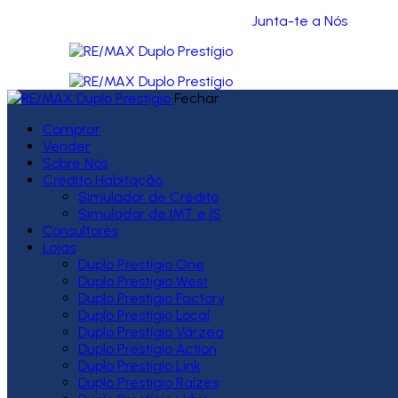
Junta-te a Nós
Fechar
Comprar
Vender
Sobre Nós
Crédito Habitação
Simulador de Crédito
Simulador de IMT e IS
Consultores
Lojas
Duplo Prestígio One
Duplo Prestígio West
Duplo Prestígio Factory
Duplo Prestígio Local
Duplo Prestígio Várzea
Duplo Prestígio Action
Duplo Prestígio Link
Duplo Prestígio Raízes