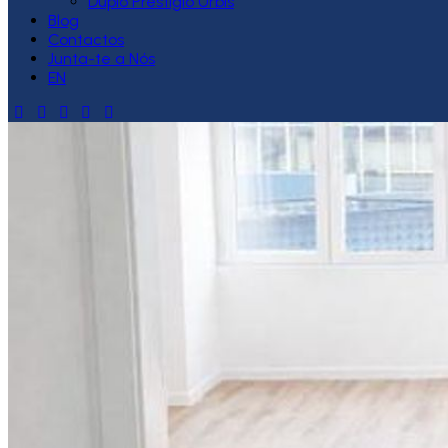
Duplo Prestígio Urbis
Blog
Contactos
Junta-te a Nós
EN