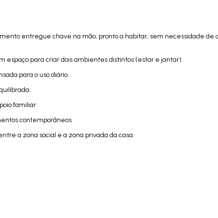
rtamento entregue chave na mão, pronto a habitar, sem necessidade de 
 espaço para criar dois ambientes distintos (estar e jantar).
sada para o uso diário.
quilibrada.
poio familiar.
mentos contemporâneos.
ntre a zona social e a zona privada da casa.