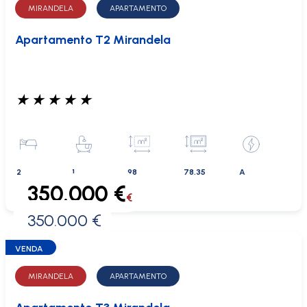
MIRANDELA
APARTAMENTO
Apartamento T2 Mirandela
★
★
★
★
★
2
1
98
78.35
A
350.000 €
€
350.000 €
0 €
VENDA
MIRANDELA
APARTAMENTO