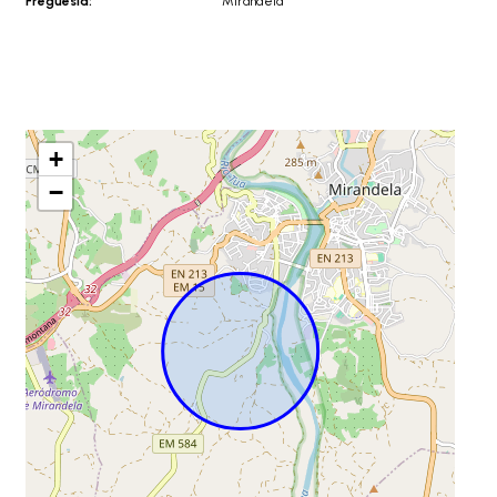
Freguesia:
Mirandela
+
−