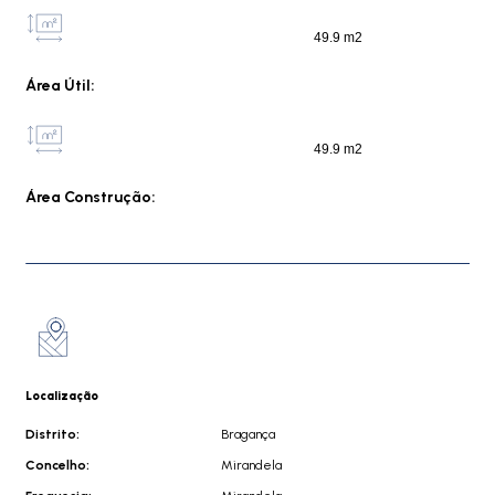
49.9 m2
Área Útil:
49.9 m2
Área Construção:
Localização
Distrito:
Bragança
Concelho:
Mirandela