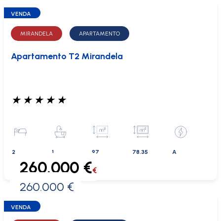
VENDA
MIRANDELA
APARTAMENTO
Apartamento T2 Mirandela
★
★
★
★
★
2
1
97
78.35
A
260.000 €
€
260.000 €
0 €
VENDA