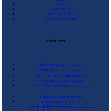
Blog
Contactos
Junta-te a Nós
Simulação Crédito
Onde Estamos
Loures
(RE/MAX Duplo Prestígio One)
Malveira
(RE/MAX Duplo Prestígio West)
Sacavém
(RE/MAX Duplo Prestígio Factory)
Odivelas
(RE/MAX Duplo Prestígio Local)
Torres Vedras
(RE/MAX Duplo Prestígio Várzea)
Lisboa
(RE/MAX Duplo Prestígio Action)
Sintra
(RE/MAX Duplo Prestígio Link)
Venda do Pinheiro
(RE/MAX Duplo Prestígio Raízes)