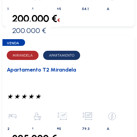
1
1
65
54.1
A
200.000 €
€
200.000 €
0 €
VENDA
MIRANDELA
APARTAMENTO
Apartamento T2 Mirandela
★
★
★
★
★
2
1
85
79.3
A