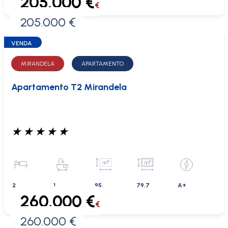
205.000 €
€
205.000 €
0 €
VENDA
MIRANDELA
APARTAMENTO
Apartamento T2 Mirandela
★
★
★
★
★
2
1
95
79.7
A+
260.000 €
€
260.000 €
0 €