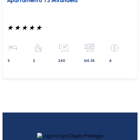
Apartamento T3 Mirandela
★
★
★
★
★
3
2
240
165.35
A