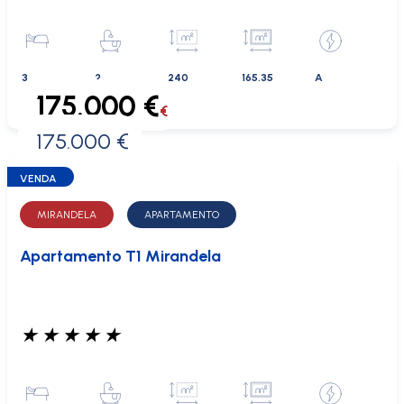
3
2
240
165.35
A
175.000 €
€
175.000 €
0 €
VENDA
MIRANDELA
APARTAMENTO
Apartamento T1 Mirandela
★
★
★
★
★