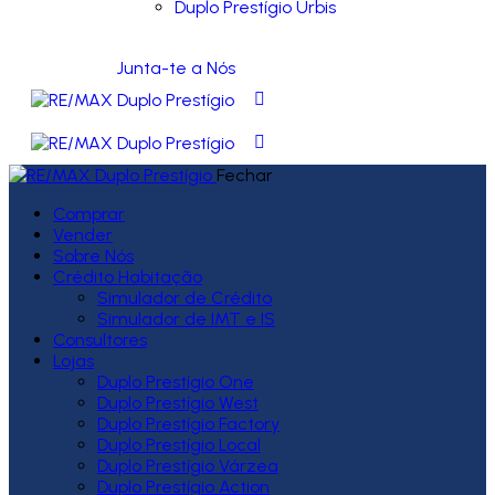
Duplo Prestígio Urbis
Junta-te a Nós
Fechar
Comprar
Vender
Sobre Nós
Crédito Habitação
Simulador de Crédito
Simulador de IMT e IS
Consultores
Lojas
Duplo Prestígio One
Duplo Prestígio West
Duplo Prestígio Factory
Duplo Prestígio Local
Duplo Prestígio Várzea
Duplo Prestígio Action