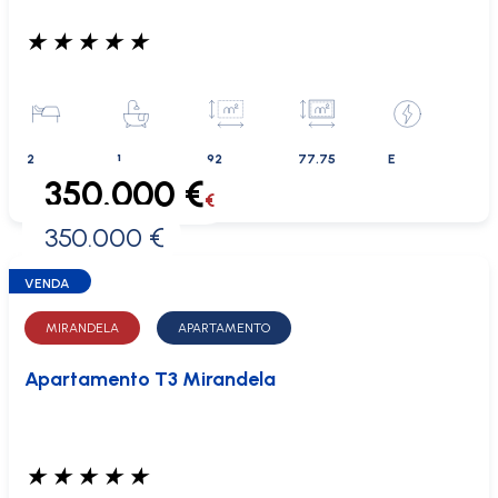
★
★
★
★
★
2
1
92
77.75
E
350.000 €
€
350.000 €
0 €
VENDA
MIRANDELA
APARTAMENTO
Apartamento T3 Mirandela
★
★
★
★
★