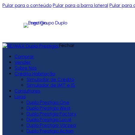
Pular para o conteúdo
Pular para a barra lateral
Pular para 
Fechar
Comprar
Vender
Sobre Nós
Crédito Habitação
Simulador de Crédito
Simulador de IMT e IS
Consultores
Lojas
Duplo Prestígio One
Duplo Prestígio West
Duplo Prestígio Factory
Duplo Prestígio Local
Duplo Prestígio Várzea
Duplo Prestígio Action