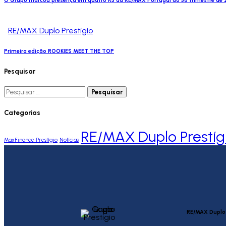
O Grupo marcou presença em quatro R3 da RE/MAX Portugal do 3º trimestre de
RE/MAX Duplo Prestígio
Primeira edição ROOKIES MEET THE TOP
Pesquisar
Categorias
RE/MAX Duplo Prestíg
MaxFinance Prestígio
Notícias
RE/MAX Duplo 