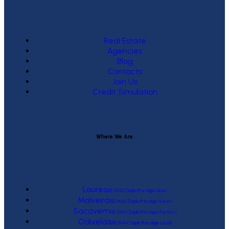
Real Estate
Agencies
Blog
Contacts
Join Us
Credit Simulation
Where We Are
Loures
(RE/MAX Duplo Prestígio One)
Malveira
(RE/MAX Duplo Prestígio West)
Sacavem
(RE/MAX Duplo Prestige Factory)
Odivelas
(RE/MAX Duplo Prestígio Local)