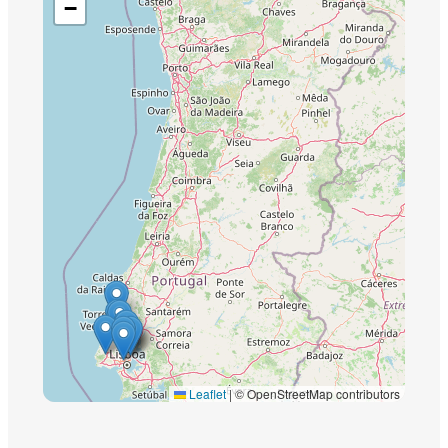
−
Leaflet
|
© OpenStreetMap contributors