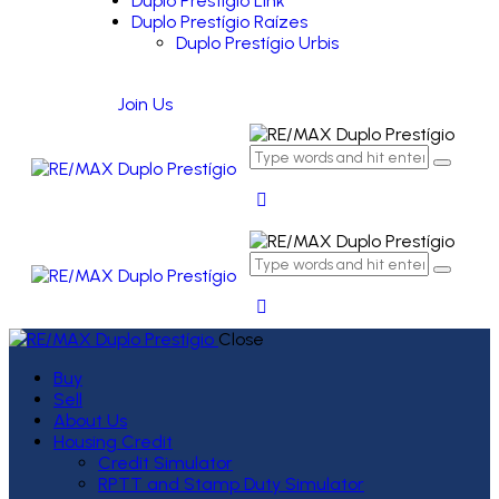
Duplo Prestígio Link
Duplo Prestígio Raízes
Duplo Prestígio Urbis
Join Us
Close
Buy
Sell
About Us
Housing Credit
Credit Simulator
RPTT and Stamp Duty Simulator