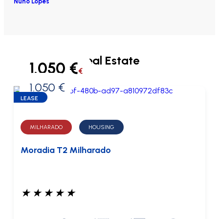
Nuno Lopes
Real Estate
1.050 €
€
1.050 €
0 €
LEASE
MILHARADO
HOUSING
Moradia T2 Milharado
★
★
★
★
★