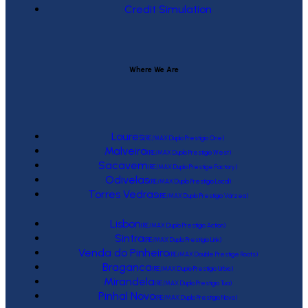
Credit Simulation
Where We Are
Loures
(RE/MAX Duplo Prestígio One)
Malveira
(RE/MAX Duplo Prestígio West)
Sacavem
(RE/MAX Duplo Prestige Factory)
Odivelas
(RE/MAX Duplo Prestígio Local)
Torres Vedras
(RE/MAX Duplo Prestígio Várzea)
Lisbon
(RE/MAX Duplo Prestígio Action)
Sintra
(RE/MAX Duplo Prestígio Link)
Venda do Pinheiro
(RE/MAX Double Prestige Roots)
Braganca
(RE/MAX Duplo Prestígio Urbis)
Mirandela
(RE/MAX Duplo Prestígio Tua)
Pinhal Novo
(RE/MAX Duplo Prestígio Novo)