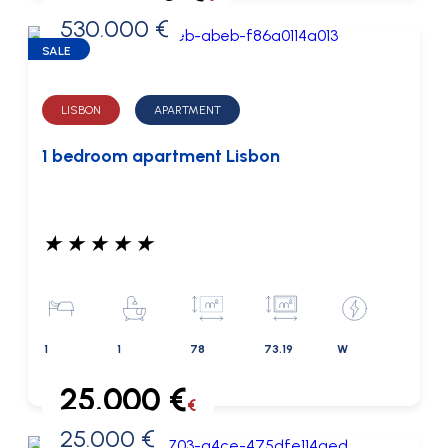
530.000 €
0 €
SALE
LISBON
APARTMENT
1 bedroom apartment Lisbon
★
★
★
★
★
1
1
78
73.19
W
25.000 €
€
25.000 €
0 €