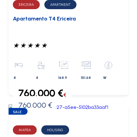
ERICEIRA
APARTMENT
Apartamento T4 Ericeira
★
★
★
★
★
4
4
164.9
151.64
W
760.000 €
€
760.000 €
0 €
SALE
MAFRA
HOUSING