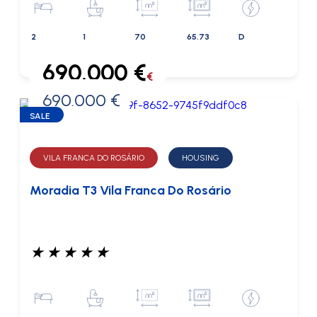
2
1
70
65.73
D
690.000 €
€
690.000 €
0 €
SALE
VILA FRANCA DO ROSÁRIO
HOUSING
Moradia T3 Vila Franca Do Rosário
★
★
★
★
★