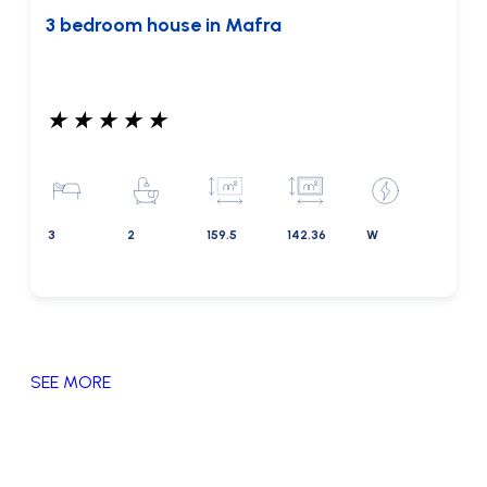
3 bedroom house in Mafra
★
★
★
★
★
3
2
159.5
142.36
W
SEE MORE