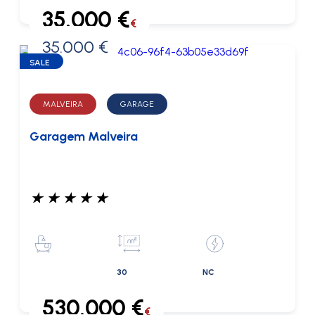
35.000 €
€
35.000 €
0 €
SALE
MALVEIRA
GARAGE
Garagem Malveira
★
★
★
★
★
30
NC
530.000 €
€