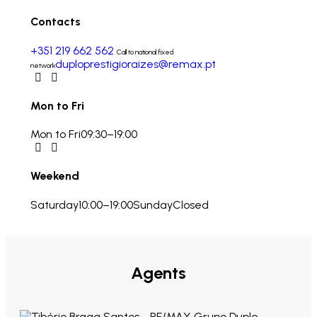
Contacts
+351 219 662 562
Call to national fixed
duploprestigioraizes@remax.pt
network
Mon to Fri
Mon to Fri
09:30–19:00
Weekend
Saturday
10:00–19:00
Sunday
Closed
Agents