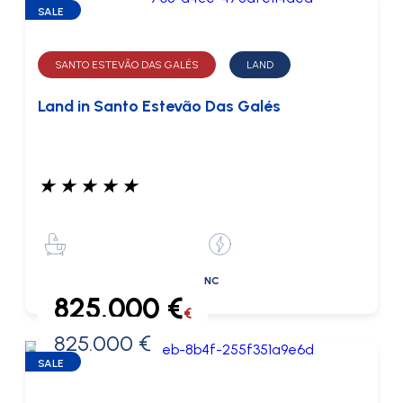
SALE
SANTO ESTEVÃO DAS GALÉS
LAND
Land in Santo Estevão Das Galés
★
★
★
★
★
NC
825.000 €
€
825.000 €
0 €
SALE