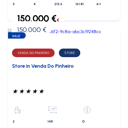
3
4
213.6
161.81
A+
150.000 €
€
150.000 €
0 €
SALE
VENDA DO PINHEIRO
STORE
Store in Venda Do Pinheiro
★
★
★
★
★
2
148
D