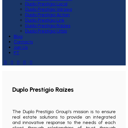
Duplo Prestígio Local
Duplo Prestígio Várzea
Duplo Prestígio Action
Duplo Prestígio Link
Duplo Prestígio Raízes
Duplo Prestígio Urbis
Blog
Contacts
Join Us
PT
Duplo Prestígio Raízes
The Duplo Prestígio Group's mission is to ensure
real estate solutions to provide an integrated
and innovative response to the needs of each
client through relationships of trust through