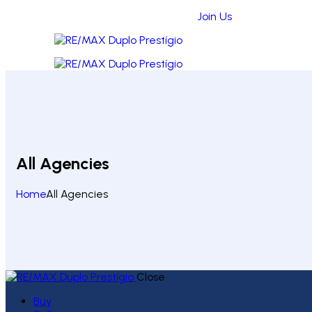
Join Us
All Agencies
Home
All Agencies
Close
Buy