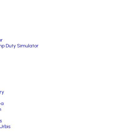
or
p Duty Simulator
ry
ea
n
s
Urbis