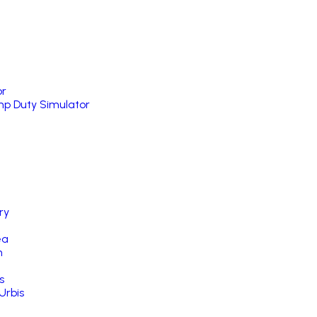
or
p Duty Simulator
ry
ea
n
s
Urbis