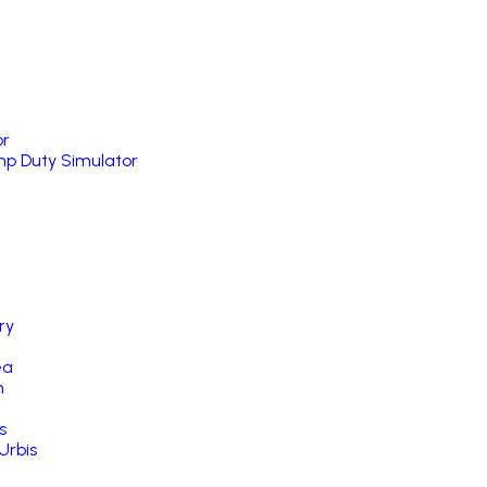
or
p Duty Simulator
ry
ea
n
s
Urbis