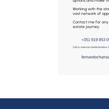
options and make the
Working with the st
vast network of oppo
Contact me for any q
estate journey.
+351 919 953 
Call to national mobile/landline 
fernandocharra