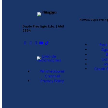
RE/MAX Duplo Prestíg
Duplo Prestígio Lda. | AMI
5864
Real
Age
B
Con
Jo
Credit 
Whistleblower
Channel
Privacy Policy