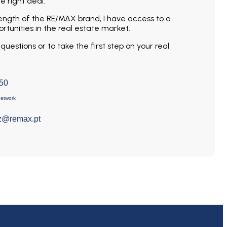
 right deal.
rength of the RE/MAX brand, I have access to a
rtunities in the real estate market.
uestions or to take the first step on your real
050
network
z@remax.pt