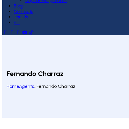
Duplo Prestígio Urbis
Blog
Contacts
Join Us
PT
Fernando Charraz
Home
Agents
...
Fernando Charraz