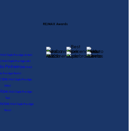
RE/MAX Awards
/MAX Duplo Prestígio Action)
E/MAX Duplo Prestígio Link)
o Pinheiro
(RE/MAX
le Prestige Roots)
ca
(RE/MAX Duplo Prestígio
Urbis)
la
(RE/MAX Duplo Prestígio
Tua)
ovo
(RE/MAX Duplo Prestígio
Novo)