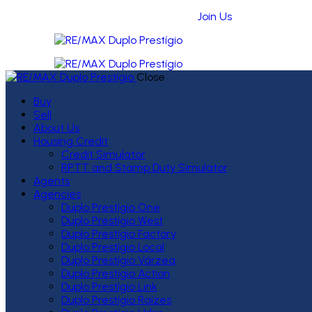
Join Us
Close
Buy
Sell
About Us
Housing Credit
Credit Simulator
RPTT and Stamp Duty Simulator
Agents
Agencies
Duplo Prestígio One
Duplo Prestígio West
Duplo Prestígio Factory
Duplo Prestígio Local
Duplo Prestígio Várzea
Duplo Prestígio Action
Duplo Prestígio Link
Duplo Prestígio Raízes