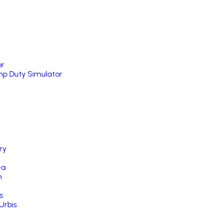
or
p Duty Simulator
ry
ea
n
s
Urbis