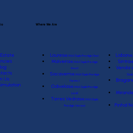
io
Where We Are
 Estate
Loures
Lisbon
(RE/MAX Duplo Prestígio One)
(RE
ncies
Malveira
Sintra
(RE/MAX Duplo Prestígio
(R
log
Venda d
West)
tacts
Sacavem
(RE/MAX Duplo Prestige
Doub
in Us
Bragan
Factory)
Simulation
Odivelas
(RE/MAX Duplo Prestígio
Mirande
Local)
Torres Vedras
(RE/MAX Duplo
Pinhal N
Prestígio Várzea)