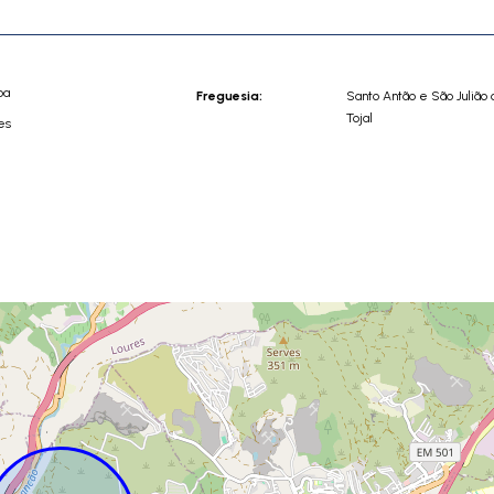
oa
Freguesia:
Santo Antão e São Julião 
Tojal
es