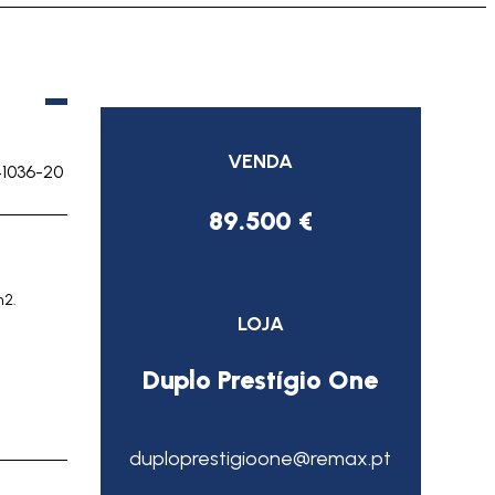
VENDA
41036-20
89.500 €
m2.
LOJA
Duplo Prestígio One
duploprestigioone@remax.pt