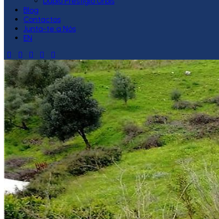
Duplo Prestígio Urbis
Blog
Contactos
Junta-te a Nós
EN