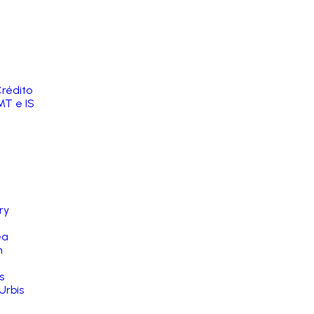
rédito
MT e IS
ry
ea
n
s
Urbis