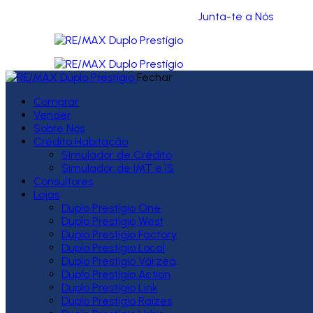
Junta-te a Nós
Fechar
Comprar
Vender
Sobre Nós
Crédito Habitação
Simulador de Crédito
Simulador de IMT e IS
Consultores
Lojas
Duplo Prestígio One
Duplo Prestígio West
Duplo Prestígio Factory
Duplo Prestígio Local
Duplo Prestígio Várzea
Duplo Prestígio Action
Duplo Prestígio Link
Duplo Prestígio Raízes