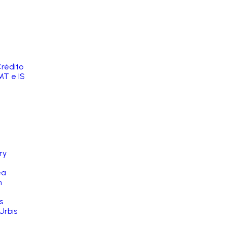
rédito
MT e IS
ry
ea
n
s
Urbis