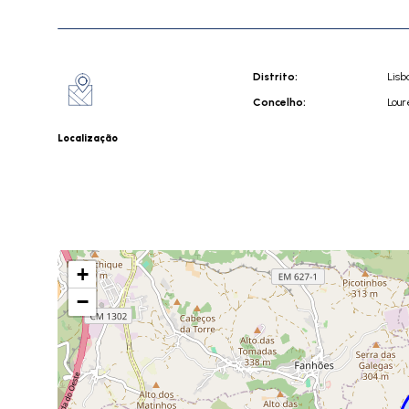
Distrito:
Lisb
Concelho:
Lour
Localização
+
−