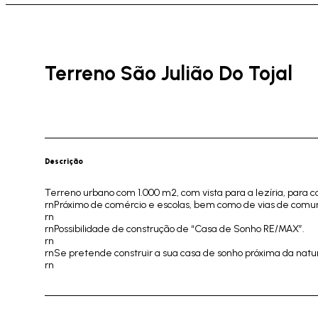
Terreno São Julião Do Tojal
Descrição
Terreno urbano com 1.000 m2, com vista para a lezíria, para
rnPróximo de comércio e escolas, bem como de vias de comuni
rn
rnPossibilidade de construção de “Casa de Sonho RE/MAX”.
rn
rnSe pretende construir a sua casa de sonho próxima da natur
rn