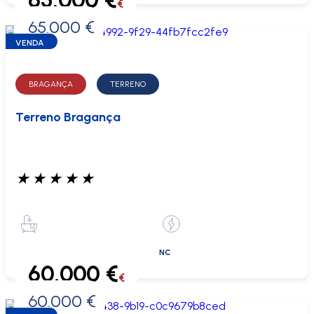
65.000 €
€
65.000 €
0 €
VENDA
BRAGANÇA
TERRENO
Terreno Bragança
★
★
★
★
★
NC
60.000 €
€
60.000 €
0 €