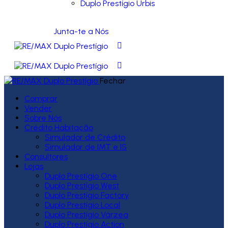
Duplo Prestígio Urbis
Junta-te a Nós
Fechar
Comprar
Vender
Sobre Nós
Crédito Habitação
Simulador de Crédito
Simulador de IMT e IS
Consultores
Lojas
Duplo Prestígio One
Duplo Prestígio West
Duplo Prestígio Factory
Duplo Prestígio Local
Duplo Prestígio Várzea
Duplo Prestígio Action