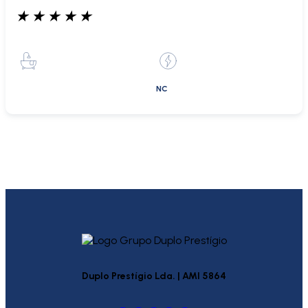
★
★
★
★
★
NC
Duplo Prestígio Lda. | AMI 5864