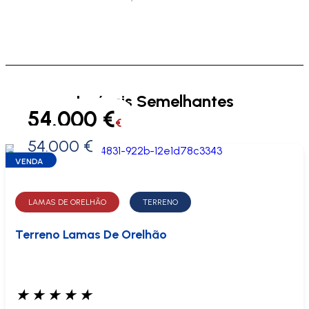
Imóveis Semelhantes
54.000 €
€
54.000 €
0 €
VENDA
LAMAS DE ORELHÃO
TERRENO
Terreno Lamas De Orelhão
★
★
★
★
★