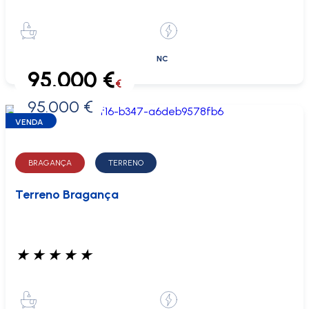
NC
95.000 €
€
95.000 €
0 €
VENDA
BRAGANÇA
TERRENO
Terreno Bragança
★
★
★
★
★