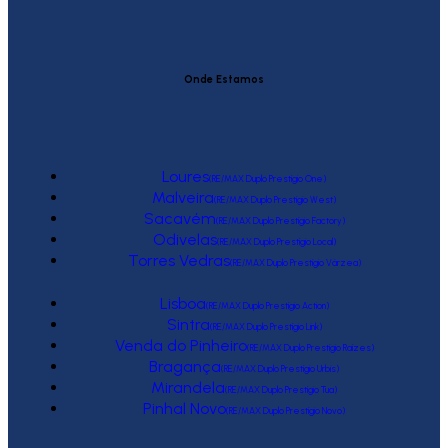
Onde Estamos
Loures
(RE/MAX Duplo Prestígio One)
Malveira
(RE/MAX Duplo Prestígio West)
Sacavém
(RE/MAX Duplo Prestígio Factory)
Odivelas
(RE/MAX Duplo Prestígio Local)
Torres Vedras
(RE/MAX Duplo Prestígio Várzea)
Lisboa
(RE/MAX Duplo Prestígio Action)
Sintra
(RE/MAX Duplo Prestígio Link)
Venda do Pinheiro
(RE/MAX Duplo Prestígio Raízes)
Bragança
(RE/MAX Duplo Prestígio Urbis)
Mirandela
(RE/MAX Duplo Prestígio Tua)
Pinhal Novo
(RE/MAX Duplo Prestígio Novo)