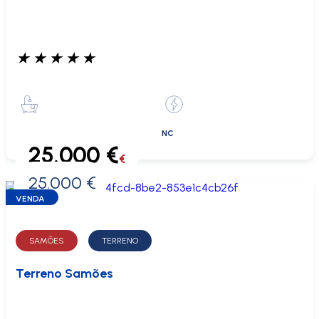
★
★
★
★
★
NC
25.000 €
€
25.000 €
0 €
VENDA
SAMÕES
TERRENO
Terreno Samões