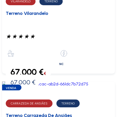
VILARANDELO
TERRENO
Terreno Vilarandelo
★
★
★
★
★
NC
67.000 €
€
67.000 €
0 €
VENDA
CARRAZEDA DE ANSIÃES
TERRENO
Terreno Carrazeda De Ansiães