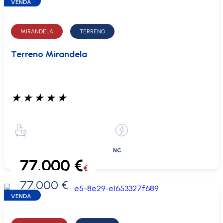
VENDA
MIRANDELA
TERRENO
Terreno Mirandela
★
★
★
★
★
NC
77.000 €
€
77.000 €
0 €
VENDA