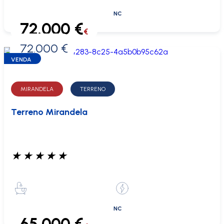
NC
72.000 €
€
72.000 €
0 €
VENDA
MIRANDELA
TERRENO
Terreno Mirandela
★
★
★
★
★
NC