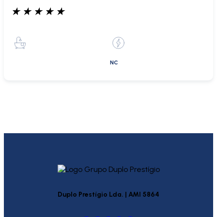
★
★
★
★
★
NC
Duplo Prestígio Lda. | AMI 5864