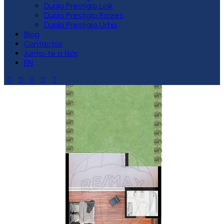
Duplo Prestígio Link
Duplo Prestígio Raízes
Duplo Prestígio Urbis
Blog
Contactos
Junta-te a Nós
EN