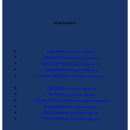
Onde Estamos
Loures
(RE/MAX Duplo Prestígio One)
Malveira
(RE/MAX Duplo Prestígio West)
Sacavém
(RE/MAX Duplo Prestígio Factory)
Odivelas
(RE/MAX Duplo Prestígio Local)
Torres Vedras
(RE/MAX Duplo Prestígio Várzea)
Lisboa
(RE/MAX Duplo Prestígio Action)
Sintra
(RE/MAX Duplo Prestígio Link)
Venda do Pinheiro
(RE/MAX Duplo Prestígio Raízes)
Bragança
(RE/MAX Duplo Prestígio Urbis)
Mirandela
(RE/MAX Duplo Prestígio Tua)
Pinhal Novo
(RE/MAX Duplo Prestígio Novo)