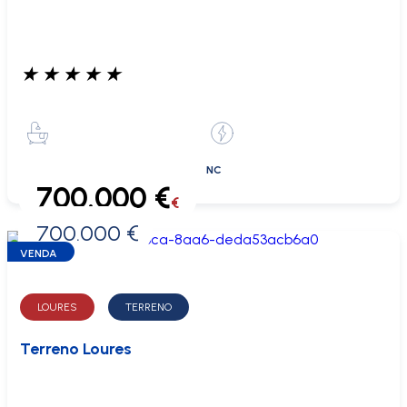
★
★
★
★
★
NC
700.000 €
€
700.000 €
0 €
VENDA
LOURES
TERRENO
Terreno Loures