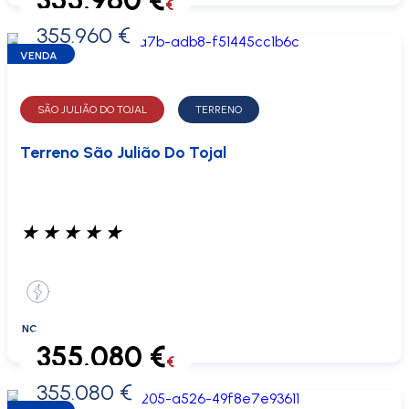
355.960 €
€
355.960 €
0 €
VENDA
SÃO JULIÃO DO TOJAL
TERRENO
Terreno São Julião Do Tojal
★
★
★
★
★
NC
355.080 €
€
355.080 €
0 €