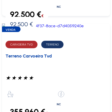
NC
92.500 €
€
92.500 €
0 €
VENDA
CARVOEIRA TVD
TERRENO
Terreno Carvoeira Tvd
★
★
★
★
★
NC