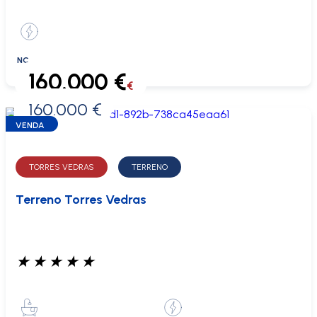
NC
160.000 €
€
160.000 €
0 €
VENDA
TORRES VEDRAS
TERRENO
Terreno Torres Vedras
★
★
★
★
★