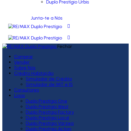
Duplo Prestígio Urbis
Junta-te a Nós
Fechar
Comprar
Vender
Sobre Nós
Crédito Habitação
Simulador de Crédito
Simulador de IMT e IS
Consultores
Lojas
Duplo Prestígio One
Duplo Prestígio West
Duplo Prestígio Factory
Duplo Prestígio Local
Duplo Prestígio Várzea
Duplo Prestígio Action