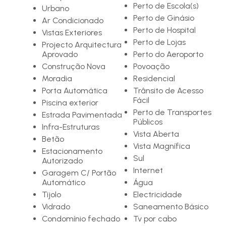
Perto de Escola(s)
Urbano
Perto de Ginásio
Ar Condicionado
Perto de Hospital
Vistas Exteriores
Perto de Lojas
Projecto Arquitectura
Aprovado
Perto do Aeroporto
Construção Nova
Povoação
Moradia
Residencial
Porta Automática
Trânsito de Acesso
Fácil
Piscina exterior
Perto de Transportes
Estrada Pavimentada
Públicos
Infra-Estruturas
Vista Aberta
Betão
Vista Magnífica
Estacionamento
Sul
Autorizado
Internet
Garagem C/ Portão
Automático
Água
Tijolo
Electricidade
Vidrado
Saneamento Básico
Condomínio fechado
Tv por cabo