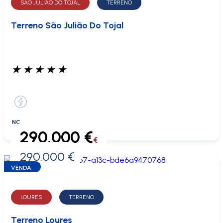
SÃO JULIÃO DO TOJAL
TERRENO
Terreno São Julião Do Tojal
★
★
★
★
★
NC
290.000 €
€
290.000 €
0 €
VENDA
LOURES
TERRENO
Terreno Loures