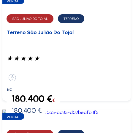
VENDA
SÃO JULIÃO DO TOJAL
TERRENO
Terreno São Julião Do Tojal
★
★
★
★
★
NC
180.400 €
€
180.400 €
0 €
VENDA