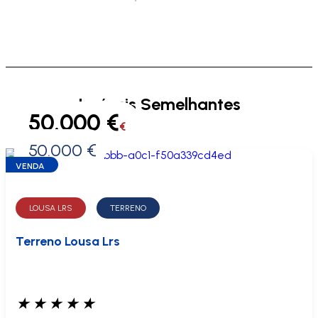
Imóveis Semelhantes
50.000 €
€
50.000 €
0 €
VENDA
LOUSA LRS
TERRENO
Terreno Lousa Lrs
★
★
★
★
★