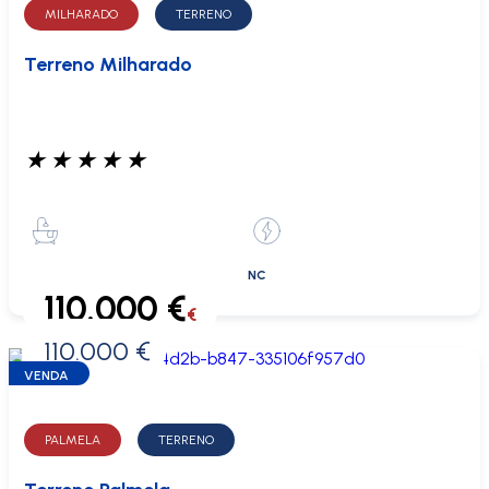
MILHARADO
TERRENO
Terreno Milharado
★
★
★
★
★
NC
110.000 €
€
110.000 €
0 €
VENDA
PALMELA
TERRENO