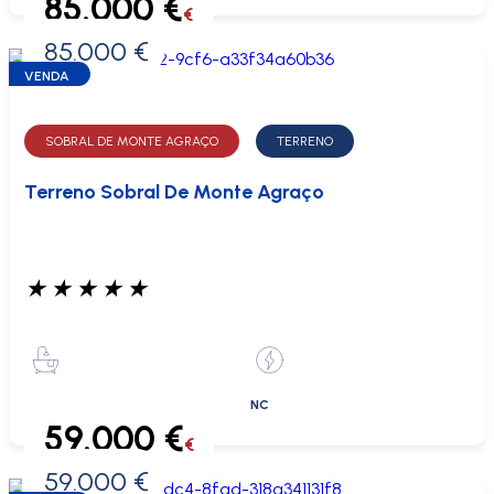
85.000 €
€
85.000 €
0 €
VENDA
SOBRAL DE MONTE AGRAÇO
TERRENO
Terreno Sobral De Monte Agraço
★
★
★
★
★
NC
59.000 €
€
59.000 €
0 €