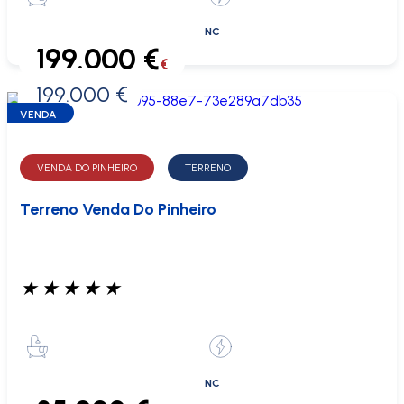
NC
199.000 €
€
199.000 €
0 €
VENDA
VENDA DO PINHEIRO
TERRENO
Terreno Venda Do Pinheiro
★
★
★
★
★
NC