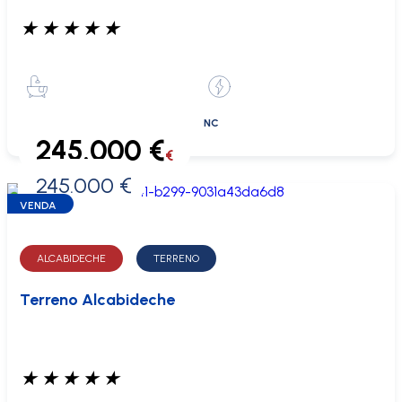
★
★
★
★
★
NC
245.000 €
€
245.000 €
0 €
VENDA
ALCABIDECHE
TERRENO
Terreno Alcabideche
★
★
★
★
★