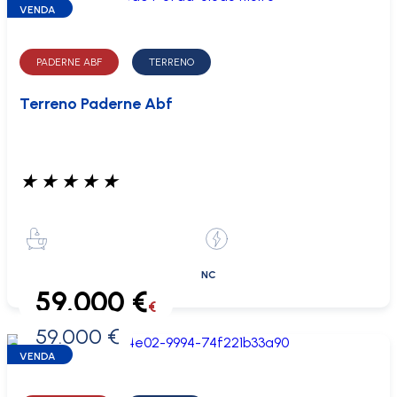
VENDA
PADERNE ABF
TERRENO
Terreno Paderne Abf
★
★
★
★
★
NC
59.000 €
€
59.000 €
0 €
VENDA