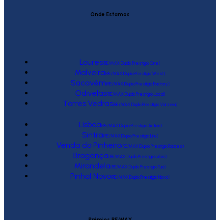
Onde Estamos
Loures
(RE/MAX Duplo Prestígio One)
Malveira
(RE/MAX Duplo Prestígio West)
Sacavém
(RE/MAX Duplo Prestígio Factory)
Odivelas
(RE/MAX Duplo Prestígio Local)
Torres Vedras
(RE/MAX Duplo Prestígio Várzea)
Lisboa
(RE/MAX Duplo Prestígio Action)
Sintra
(RE/MAX Duplo Prestígio Link)
Venda do Pinheiro
(RE/MAX Duplo Prestígio Raízes)
Bragança
(RE/MAX Duplo Prestígio Urbis)
Mirandela
(RE/MAX Duplo Prestígio Tua)
Pinhal Novo
(RE/MAX Duplo Prestígio Novo)
Prémios RE/MAX