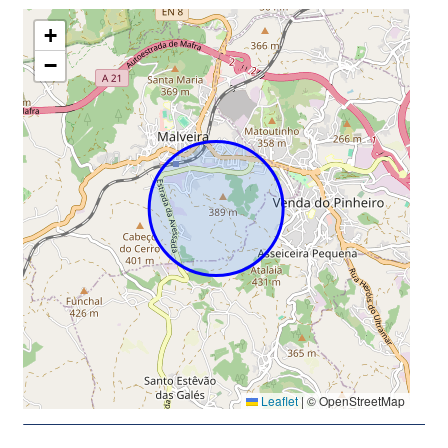
+
−
Leaflet
|
© OpenStreetMap