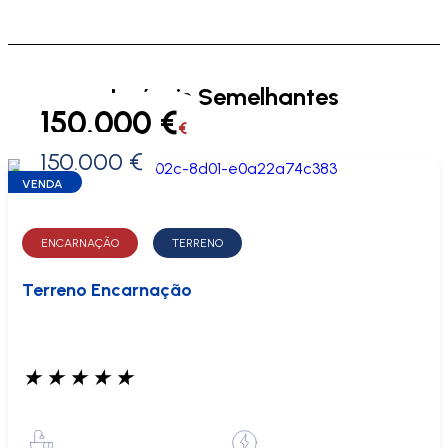
Imóveis Semelhantes
150.000 €
€
150.000 €
0 €
VENDA
ENCARNAÇÃO
TERRENO
Terreno Encarnação
★
★
★
★
★