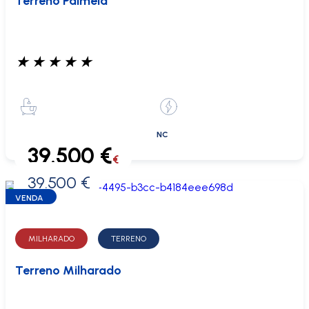
Terreno Palmela
★
★
★
★
★
NC
39.500 €
€
39.500 €
0 €
VENDA
MILHARADO
TERRENO
Terreno Milharado