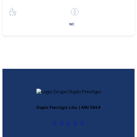
NC
Duplo Prestígio Lda. | AMI 5864