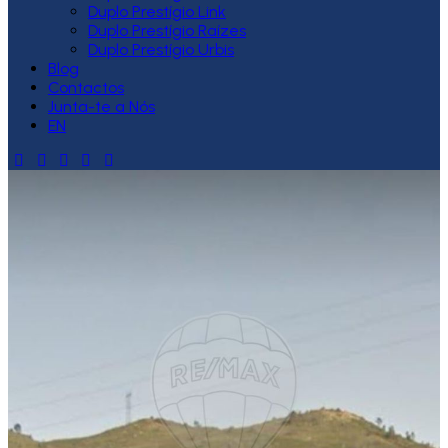
Duplo Prestígio Link
Duplo Prestígio Raízes
Duplo Prestígio Urbis
Blog
Contactos
Junta-te a Nós
EN