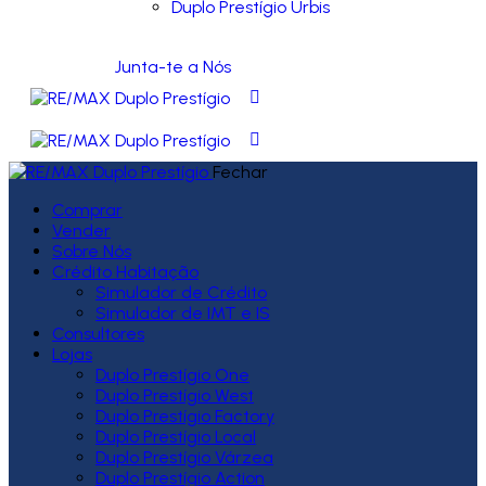
Duplo Prestígio Urbis
Junta-te a Nós
Fechar
Comprar
Vender
Sobre Nós
Crédito Habitação
Simulador de Crédito
Simulador de IMT e IS
Consultores
Lojas
Duplo Prestígio One
Duplo Prestígio West
Duplo Prestígio Factory
Duplo Prestígio Local
Duplo Prestígio Várzea
Duplo Prestígio Action