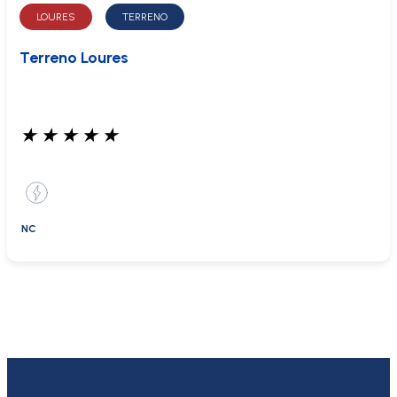
LOURES
TERRENO
Terreno Loures
★
★
★
★
★
NC