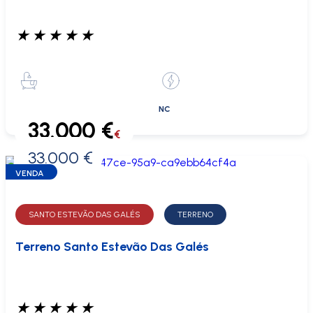
★
★
★
★
★
NC
33.000 €
€
33.000 €
0 €
VENDA
SANTO ESTEVÃO DAS GALÉS
TERRENO
Terreno Santo Estevão Das Galés
★
★
★
★
★