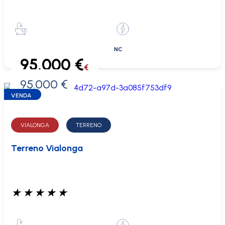
NC
95.000 €
€
95.000 €
0 €
VENDA
VIALONGA
TERRENO
Terreno Vialonga
★
★
★
★
★