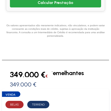
Calcular Prestação
Os valores apresentados são meramente indicativos, não vinculativos, e podem variar
consoante as condições reais de crédito, sujeitas à aprovação da instituição
financeira. A consulta a um Intermediário de Crédito é recomendada para uma análise
personalizada.
Imóveis Semelhantes
349.000 €
€
349.000 €
0 €
VENDA
BELAS
TERRENO