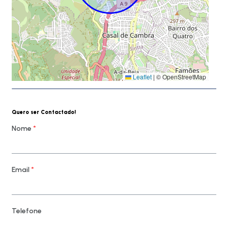
Leaflet
|
© OpenStreetMap
Quero ser Contactado!
Nome
*
Email
*
Telefone