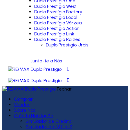
Duplo Prestígio One
Duplo Prestígio West
Duplo Prestígio Factory
Duplo Prestígio Local
Duplo Prestígio Várzea
Duplo Prestígio Action
Duplo Prestígio Link
Duplo Prestígio Raízes
Duplo Prestígio Urbis
Junta-te a Nós
Fechar
Comprar
Vender
Sobre Nós
Crédito Habitação
Simulador de Crédito
Simulador de IMT e IS