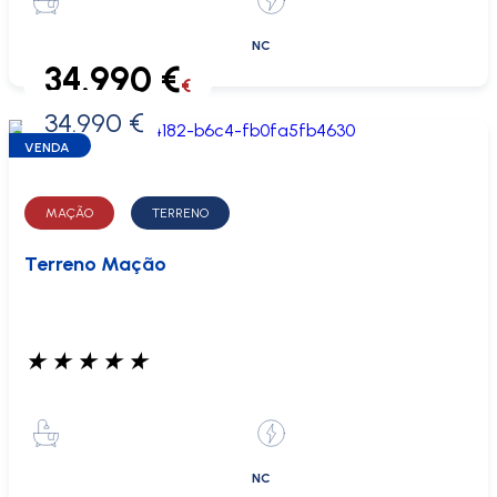
NC
34.990 €
€
34.990 €
0 €
VENDA
MAÇÃO
TERRENO
Terreno Mação
★
★
★
★
★
NC