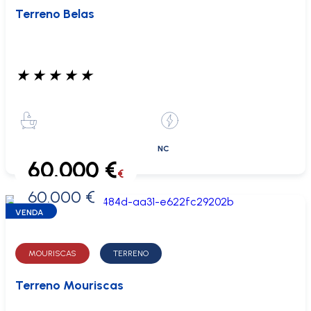
Terreno Belas
★
★
★
★
★
NC
60.000 €
€
60.000 €
0 €
VENDA
MOURISCAS
TERRENO
Terreno Mouriscas