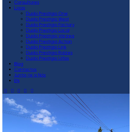
Consultores
Lojas
Duplo Prestígio One
Duplo Prestígio West
Duplo Prestígio Factory
Duplo Prestígio Local
Duplo Prestígio Várzea
Duplo Prestígio Action
Duplo Prestígio Link
Duplo Prestígio Raízes
Duplo Prestígio Urbis
Blog
Contactos
Junta-te a Nós
EN