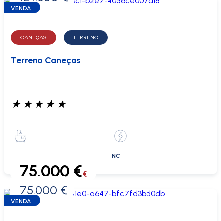
VENDA
CANEÇAS
TERRENO
Terreno Caneças
★
★
★
★
★
NC
75.000 €
€
75.000 €
0 €
VENDA