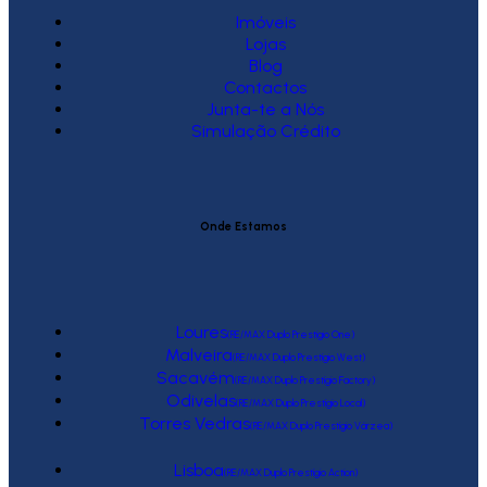
Imóveis
Lojas
Blog
Contactos
Junta-te a Nós
Simulação Crédito
Onde Estamos
Loures
(RE/MAX Duplo Prestígio One)
Malveira
(RE/MAX Duplo Prestígio West)
Sacavém
(RE/MAX Duplo Prestígio Factory)
Odivelas
(RE/MAX Duplo Prestígio Local)
Torres Vedras
(RE/MAX Duplo Prestígio Várzea)
Lisboa
(RE/MAX Duplo Prestígio Action)