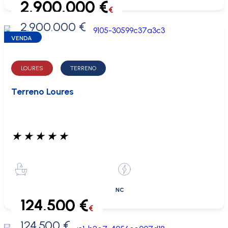
2.900.000 €
€
2.900.000 €
0 €
VENDA
LOURES
TERRENO
Terreno Loures
★
★
★
★
★
NC
124.500 €
€
124.500 €
0 €