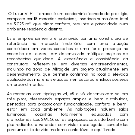
O Luxur VI Hill Terrace é um condomínio fechado de prestígio,
composto por 18 moradias exclusivas, inseridas numa área total
de 5.025 m², que aliam conforto, requinte e privacidade num
ambiente residencial distinto.
Este empreendimento é promovido por uma construtora de
referência no mercado imobiliário, com uma atuação
consolidada em vários concelhos e uma forte presença no
concelho de Loures, tem desenvolvido múltiplos projetos de
reconhecida qualidade. A experiência e consistência da
construtora refletem-se em diversos empreendimentos,
incluindo na zona de Alfragide um projeto atualmente em
desenvolvimento, que permite confirmar no local a elevada
qualidade dos materiais e acabamentos característicos dos seus
empreendimentos.
As moradias, com tipologias v4, v5 e v6, desenvolvem-se em
três pisos, oferecendo espaços amplos e bem distribuídos,
pensados para proporcionar funcionalidade, conforto e bem-
estar em cada ambiente. As habitações incluem salas
luminosas, cozinhas totalmente equipadas com
eletrodomésticos SMEG, suites espaçosas, casas de banho com
piso radiante, e varandas com vistas desafogadas, concebidas
para um estilo de vida moderno, confortável e equilibrado.