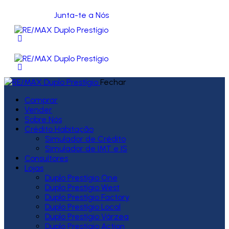
Junta-te a Nós
Fechar
Comprar
Vender
Sobre Nós
Crédito Habitação
Simulador de Crédito
Simulador de IMT e IS
Consultores
Lojas
Duplo Prestígio One
Duplo Prestígio West
Duplo Prestígio Factory
Duplo Prestígio Local
Duplo Prestígio Várzea
Duplo Prestígio Action