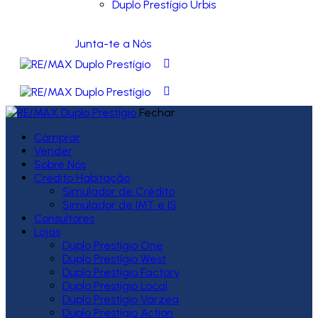
Duplo Prestígio Urbis
Junta-te a Nós
Fechar
Comprar
Vender
Sobre Nós
Crédito Habitação
Simulador de Crédito
Simulador de IMT e IS
Consultores
Lojas
Duplo Prestígio One
Duplo Prestígio West
Duplo Prestígio Factory
Duplo Prestígio Local
Duplo Prestígio Várzea
Duplo Prestígio Action