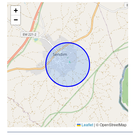
+
−
Leaflet
|
© OpenStreetMap