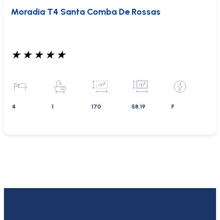
Moradia T4 Santa Comba De Rossas
★
★
★
★
★
4
1
170
58.19
F