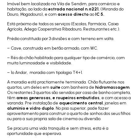
Imóvel bem localizado na Vila de Sendim, para comércio e
habitação, ao lado da
estrada nacional n.º221
, (Miranda do
Douro, Mogadouro), e com
acesso directo
ao
IC 5.
Está próximo de todos os serviços (Escolas, Farmácia, Caixa
Agrícola, Adega Cooperativa Ribadouro, Restaurantes etc.).
Prédio constituido por 3 divisões e com terreno em volta.
– Cave, construida em betão armado, com WC.
– Rés do chão habilitado para qualquer tipo de comércio, com
muita luminosidade e visibilidade.
– 1º Andar, moradia com tipologia T4+1.
A moradia está practiamente terminada. Chão flutuante nos
quartos, um deles em
suite
com banheira de
hidromassagem
.
Os restantes 3 quartos são servidos por casa de banho completa,
têm
areas generosas, e roupeiros embutidos
, e com acesso a
varanda. Pre instalação de
aquecimento central
, janelas em
aluminio e vidro duplo
. No piso superior, pode fazer
aproveitamento para construir o quarto de sonhos dos seus filhos
ou para a sua propria sala de cinema ou diversão.
Se procura uma vida tranquila e sem stress, esta é a
oportunidade que esperava.