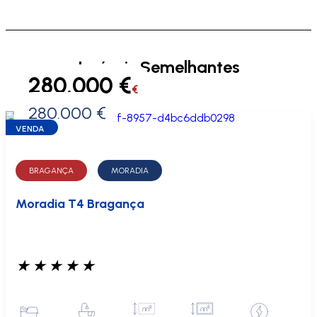
Imóveis Semelhantes
280.000 €
€
280.000 €
0 €
VENDA
BRAGANÇA
MORADIA
Moradia T4 Bragança
★
★
★
★
★