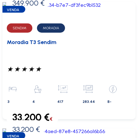
349.900 €
0 €
VENDA
SENDIM
MORADIA
Moradia T3 Sendim
★
★
★
★
★
3
4
417
283.44
B-
33.200 €
€
33.200 €
0 €
VENDA