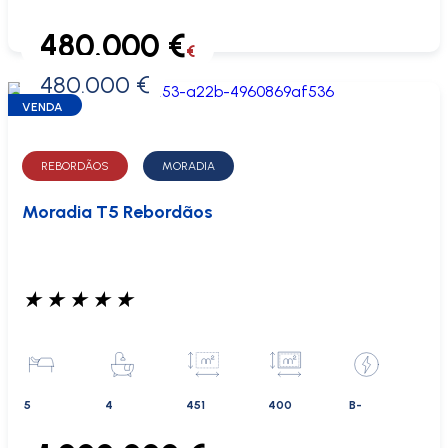
480.000 €
€
480.000 €
0 €
VENDA
REBORDÃOS
MORADIA
Moradia T5 Rebordãos
★
★
★
★
★
5
4
451
400
B-