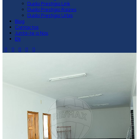
Duplo Prestígio Link
Duplo Prestígio Raízes
Duplo Prestígio Urbis
Blog
Contactos
Junta-te a Nós
EN