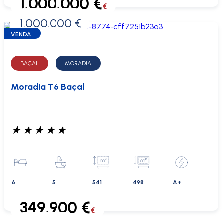
1.000.000 €
€
1.000.000 €
0 €
VENDA
BAÇAL
MORADIA
Moradia T6 Baçal
★
★
★
★
★
6
5
541
498
A+
349.900 €
€