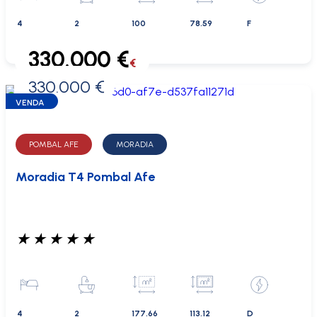
4
2
100
78.59
F
330.000 €
€
330.000 €
0 €
VENDA
POMBAL AFE
MORADIA
Moradia T4 Pombal Afe
★
★
★
★
★
4
2
177.66
113.12
D