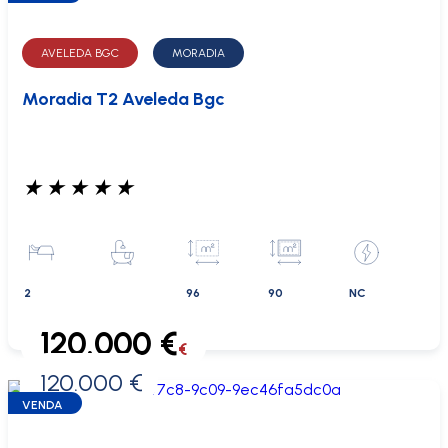
AVELEDA BGC
MORADIA
Moradia T2 Aveleda Bgc
★
★
★
★
★
2
96
90
NC
120.000 €
€
120.000 €
0 €
VENDA