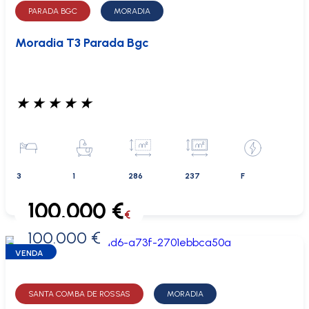
PARADA BGC
MORADIA
Moradia T3 Parada Bgc
★
★
★
★
★
3
1
286
237
F
100.000 €
€
100.000 €
0 €
VENDA
SANTA COMBA DE ROSSAS
MORADIA