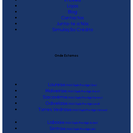
Lojas
Blog
Contactos
Junta-te a Nós
Simulação Crédito
Onde Estamos
Loures
(RE/MAX Duplo Prestígio One)
Malveira
(RE/MAX Duplo Prestígio West)
Sacavém
(RE/MAX Duplo Prestígio Factory)
Odivelas
(RE/MAX Duplo Prestígio Local)
Torres Vedras
(RE/MAX Duplo Prestígio Várzea)
Lisboa
(RE/MAX Duplo Prestígio Action)
Sintra
(RE/MAX Duplo Prestígio Link)