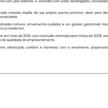
nho com piso radiante, e varandas com vistas desafogadas, concebida
a moradia dispõe da sua própria piscina privativa, ideal para des
privacidade.
rdinadas comuns, arruamentos cuidados e um ginásio, garantindo tran
os os residentes.
niciar em maio de 2026, com conclusão estimada para março de 2028, a
es de qualidade do empreendimento.
entre sofisticação, conforto e harmonia com a envolvente, proporci
.