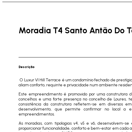
Moradia T4 Santo Antão Do T
Descrição
O Luxur VI Hill Terrace é um condomínio fechado de prestígio
aliam conforto, requinte e privacidade num ambiente residenc
Este empreendimento é promovido por uma construtora de
concelhos e uma forte presença no concelho de Loures, te
consistência da construtora refletem-se em diversos e
desenvolvimento, que permite confirmar no local a e
empreendimentos.
As moradias, com tipologias v4, v5 e v6, desenvolvem-se 
proporcionar funcionalidade, conforto e bem-estar em cada 