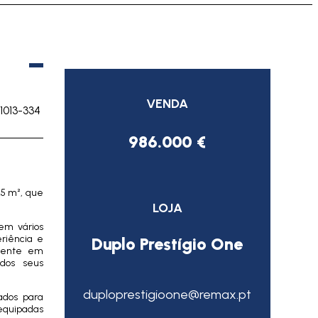
VENDA
1013-334
986.000 €
25 m², que
LOJA
em vários
riência e
Duplo Prestígio One
lmente em
 dos seus
duploprestigioone@remax.pt
ados para
 equipadas