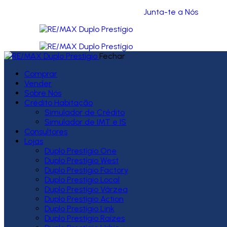
Junta-te a Nós
Fechar
Comprar
Vender
Sobre Nós
Crédito Habitação
Simulador de Crédito
Simulador de IMT e IS
Consultores
Lojas
Duplo Prestígio One
Duplo Prestígio West
Duplo Prestígio Factory
Duplo Prestígio Local
Duplo Prestígio Várzea
Duplo Prestígio Action
Duplo Prestígio Link
Duplo Prestígio Raízes