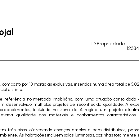
ojal
ID Propriedade:
12384
, composto por 18 moradias exclusivas, inseridas numa área total de 5.0
ial distinto.
 referência no mercado imobiliário, com uma atuação consolidada 
m desenvolvido múltiplos projetos de reconhecida qualidade. A expe
mpreendimentos, incluindo na zona de Alfragide um projeto atua
levada qualidade dos materiais e acabamentos característicos
em três pisos, oferecendo espaços amplos e bem distribuídos, pens
ambiente. As habitações incluem salas luminosas, cozinhas totalmente