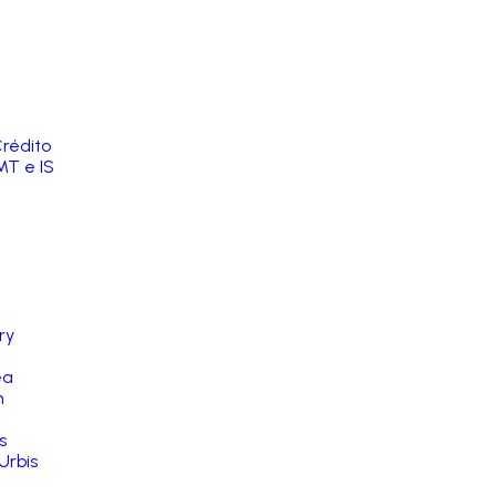
rédito
MT e IS
ry
ea
n
s
Urbis