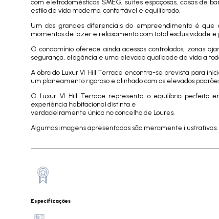
com eletrodomésticos SMEG, suites espaçosas, casas de ba
estilo de vida moderno, confortável e equilibrado.
Um dos grandes diferenciais do empreendimento é que cad
momentos de lazer e relaxamento com total exclusividade e 
O condomínio oferece ainda acessos controlados, zonas aja
segurança, elegância e uma elevada qualidade de vida a tod
A obra do Luxur VI Hill Terrace encontra-se prevista para i
um planeamento rigoroso e alinhado com os elevados padrõ
O Luxur VI Hill Terrace representa o equilíbrio perfeito 
experiência habitacional distinta e
verdadeiramente única no concelho de Loures.
Algumas imagens apresentadas são meramente ilustrativas
Especificações