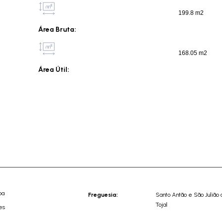
199.8 m2
Área Bruta:
168.05 m2
Área Útil:
oa
Freguesia:
Santo Antão e São Julião 
Tojal
es