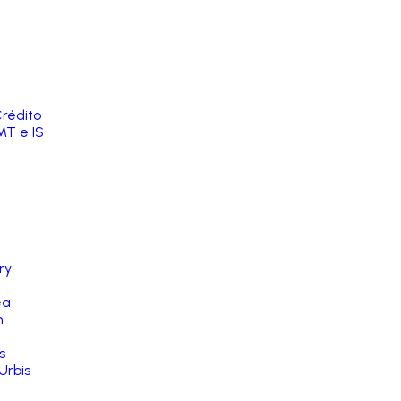
rédito
MT e IS
ry
ea
n
s
Urbis