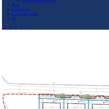
Duplo Prestígio Urbis
Blog
Contactos
Junta-te a Nós
EN