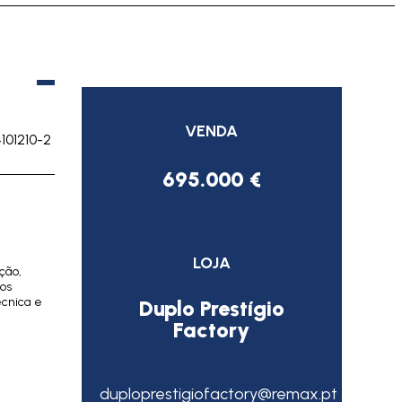
VENDA
4101210-2
695.000 €
LOJA
ção,
ços
écnica e
Duplo Prestígio
Factory
duploprestigiofactory@remax.pt