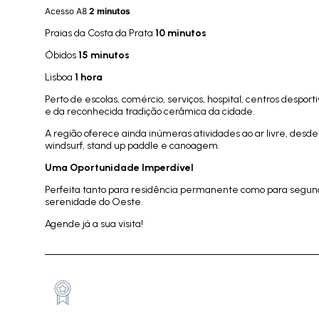
Acesso A8
2 minutos
Praias da Costa da Prata
10 minutos
Óbidos
15 minutos
Lisboa
1 hora
Perto de escolas, comércio, serviços, hospital, centros despor
e da reconhecida tradição cerâmica da cidade.
A região oferece ainda inúmeras atividades ao ar livre, desd
windsurf, stand up paddle e canoagem.
Uma Oportunidade Imperdível
Perfeita tanto para residência permanente como para segunda
serenidade do Oeste.
Agende já a sua visita!