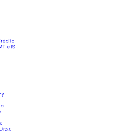
rédito
MT e IS
ry
ea
n
s
Urbis