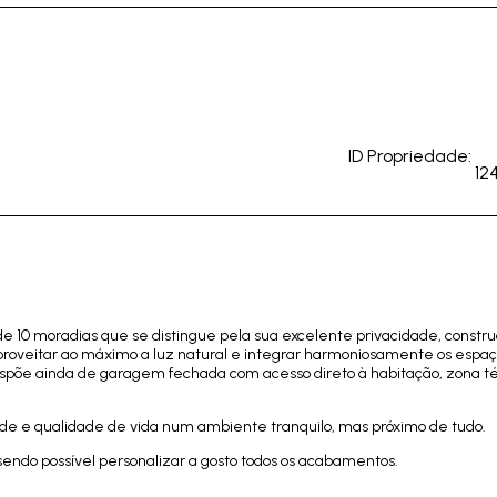
a
ID Propriedade:
12
e 10 moradias que se distingue pela sua excelente privacidade, constru
aproveitar ao máximo a luz natural e integrar harmoniosamente os espa
Dispõe ainda de garagem fechada com acesso direto à habitação, zona t
ade e qualidade de vida num ambiente tranquilo, mas próximo de tudo.
ndo possível personalizar a gosto todos os acabamentos.