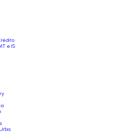
rédito
MT e IS
ry
ea
n
s
Urbis