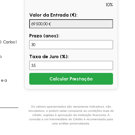
10%
Valor da Entrada (€):
Prazo (anos):
 Carlos I
Taxa de Juro (%):
o
Calcular Prestação
 e a
Os valores apresentados são meramente indicativos, não
vinculativos, e podem variar consoante as condições reais de
crédito, sujeitas à aprovação da instituição financeira. A
consulta a um Intermediário de Crédito é recomendada para
uma análise personalizada.