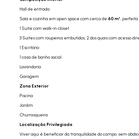
Hall de entrada
Sala e cozinha em open space com cerca de
60 m²
, perfeita
1 Suite com walk-in closet
3 Suites com roupeiros embutidos, 2 dos quais com acesso dire
1 Escritório
1 casa de banho social
Lavandaria
Garagem
Zona Exterior
Piscina
Jardim
Churrasqueira
Localização Privilegiada
Viver aqui é beneficiar da tranquilidade do campo, sem abdica