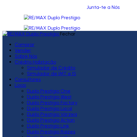
Junta-te a Nós
Fechar
Comprar
Vender
Sobre Nós
Crédito Habitação
Simulador de Crédito
Simulador de IMT e IS
Consultores
Lojas
Duplo Prestígio One
Duplo Prestígio West
Duplo Prestígio Factory
Duplo Prestígio Local
Duplo Prestígio Várzea
Duplo Prestígio Action
Duplo Prestígio Link
Duplo Prestígio Raízes