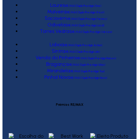
Loures
(RE/MAX Duplo Prestígio One)
Malveira
(RE/MAX Duplo Prestígio West)
Sacavém
(RE/MAX Duplo Prestígio Factory)
Odivelas
(RE/MAX Duplo Prestígio Local)
Torres Vedras
(RE/MAX Duplo Prestígio Várzea)
Lisboa
(RE/MAX Duplo Prestígio Action)
Sintra
(RE/MAX Duplo Prestígio Link)
Venda do Pinheiro
(RE/MAX Duplo Prestígio Raízes)
Bragança
(RE/MAX Duplo Prestígio Urbis)
Mirandela
(RE/MAX Duplo Prestígio Tua)
Pinhal Novo
(RE/MAX Duplo Prestígio Novo)
Prémios RE/MAX