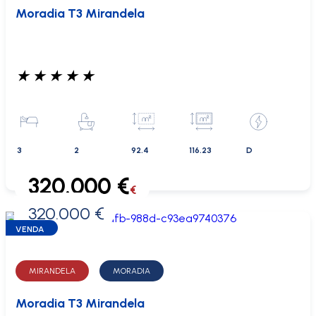
Moradia T3 Mirandela
★
★
★
★
★
3
2
92.4
116.23
D
320.000 €
€
320.000 €
0 €
VENDA
MIRANDELA
MORADIA
Moradia T3 Mirandela