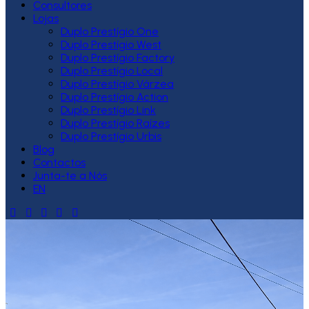
Consultores
Lojas
Duplo Prestígio One
Duplo Prestígio West
Duplo Prestígio Factory
Duplo Prestígio Local
Duplo Prestígio Várzea
Duplo Prestígio Action
Duplo Prestígio Link
Duplo Prestígio Raízes
Duplo Prestígio Urbis
Blog
Contactos
Junta-te a Nós
EN