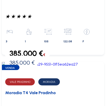
★
★
★
★
★
3
1
105
122.08
F
385.000 €
€
385.000 €
0 €
VENDA
VALE PRADINHO
MORADIA
Moradia T4 Vale Pradinho