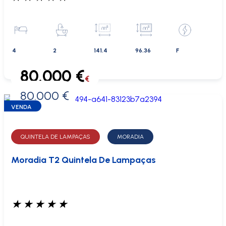
4
2
141.4
96.36
F
80.000 €
€
80.000 €
0 €
VENDA
QUINTELA DE LAMPAÇAS
MORADIA
Moradia T2 Quintela De Lampaças
★
★
★
★
★