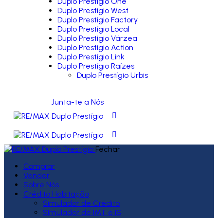
Duplo Prestígio One
Duplo Prestígio West
Duplo Prestígio Factory
Duplo Prestígio Local
Duplo Prestígio Várzea
Duplo Prestígio Action
Duplo Prestígio Link
Duplo Prestígio Raízes
Duplo Prestígio Urbis
Junta-te a Nós
Fechar
Comprar
Vender
Sobre Nós
Crédito Habitação
Simulador de Crédito
Simulador de IMT e IS