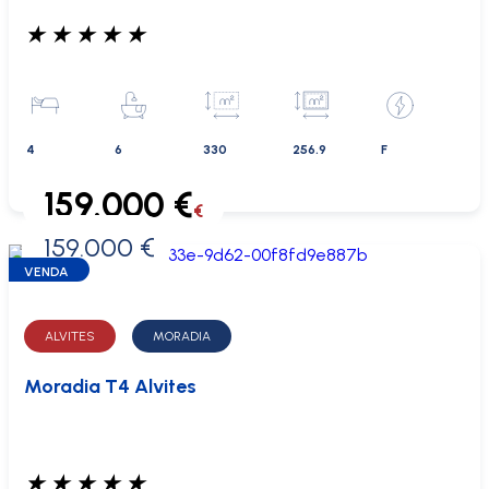
★
★
★
★
★
4
6
330
256.9
F
159.000 €
€
159.000 €
0 €
VENDA
ALVITES
MORADIA
Moradia T4 Alvites
★
★
★
★
★