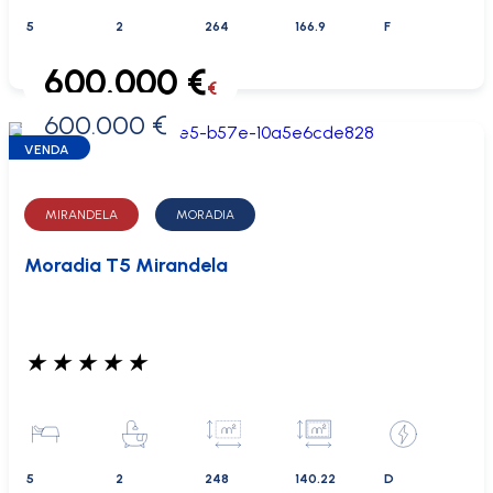
5
2
264
166.9
F
600.000 €
€
600.000 €
0 €
VENDA
MIRANDELA
MORADIA
Moradia T5 Mirandela
★
★
★
★
★
5
2
248
140.22
D