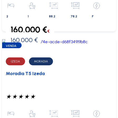
2
1
88.2
78.2
F
160.000 €
€
160.000 €
0 €
VENDA
IZEDA
MORADIA
Moradia T5 Izeda
★
★
★
★
★