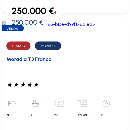
250.000 €
€
250.000 €
0 €
VENDA
FRANCO
MORADIA
Moradia T3 Franco
★
★
★
★
★
3
2
70
95.43
E