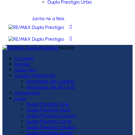
Duplo Prestígio Urbis
Junta-te a Nós
Fechar
Comprar
Vender
Sobre Nós
Crédito Habitação
Simulador de Crédito
Simulador de IMT e IS
Consultores
Lojas
Duplo Prestígio One
Duplo Prestígio West
Duplo Prestígio Factory
Duplo Prestígio Local
Duplo Prestígio Várzea
Duplo Prestígio Action