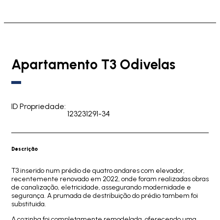
Apartamento T3 Odivelas
ID Propriedade:
123231291-34
Descrição
T3 inserido num prédio de quatro andares com elevador,
recentemente renovado em 2022, onde foram realizadas obras
de canalização, eletricidade, assegurando modernidade e
segurança. A prumada de destribuição do prédio tambem foi
substituida.
A cozinha foi completamente remodelada, oferecendo uma