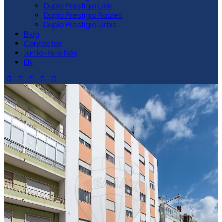
Duplo Prestígio Link
Duplo Prestígio Raízes
Duplo Prestígio Urbis
Blog
Contactos
Junta-te a Nós
EN