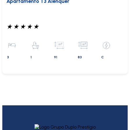
Apartamento T3 Alenquer
★
★
★
★
★
3
1
91
83
C