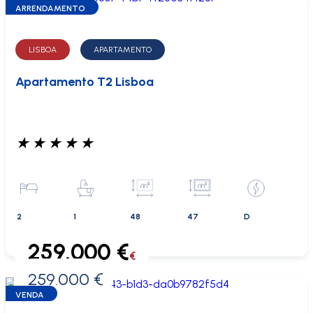
ARRENDAMENTO
LISBOA
APARTAMENTO
Apartamento T2 Lisboa
★
★
★
★
★
2
1
48
47
D
259.000 €
€
259.000 €
0 €
VENDA