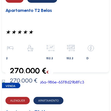
Apartamento T2 Belas
★
★
★
★
★
2
152.2
152.2
D
270.000 €
€
270.000 €
0 €
VENDA
ALENQUER
APARTAMENTO