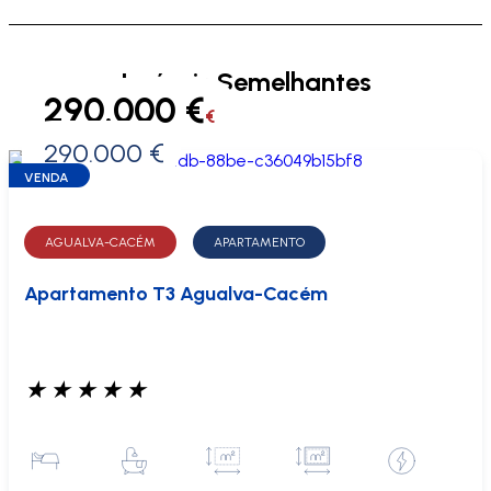
Imóveis Semelhantes
290.000 €
€
290.000 €
0 €
VENDA
AGUALVA-CACÉM
APARTAMENTO
Apartamento T3 Agualva-Cacém
★
★
★
★
★