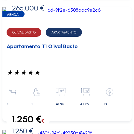
265.000 €
0 €
VENDA
OLIVAL BASTO
APARTAMENTO
Apartamento T1 Olival Basto
★
★
★
★
★
1
1
41.95
41.95
D
1.250 €
€
1.250 €
0 €