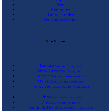
Blog
Contactos
Junta-te a Nós
Simulação Crédito
Onde Estamos
Loures
(RE/MAX Duplo Prestígio One)
Malveira
(RE/MAX Duplo Prestígio West)
Sacavém
(RE/MAX Duplo Prestígio Factory)
Odivelas
(RE/MAX Duplo Prestígio Local)
Torres Vedras
(RE/MAX Duplo Prestígio Várzea)
Lisboa
(RE/MAX Duplo Prestígio Action)
Sintra
(RE/MAX Duplo Prestígio Link)
Venda do Pinheiro
(RE/MAX Duplo Prestígio Raízes)