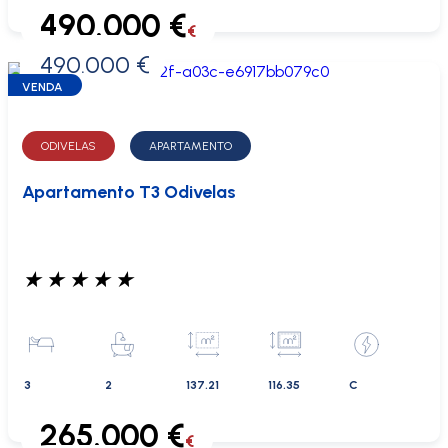
490.000 €
€
490.000 €
0 €
VENDA
ODIVELAS
APARTAMENTO
Apartamento T3 Odivelas
★
★
★
★
★
3
2
137.21
116.35
C
265.000 €
€