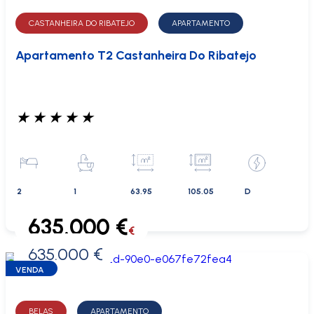
CASTANHEIRA DO RIBATEJO
APARTAMENTO
Apartamento T2 Castanheira Do Ribatejo
★
★
★
★
★
2
1
63.95
105.05
D
635.000 €
€
635.000 €
0 €
VENDA
BELAS
APARTAMENTO