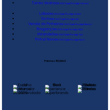
Torres Vedras
(RE/MAX Duplo Prestígio Várzea)
Lisboa
(RE/MAX Duplo Prestígio Action)
Sintra
(RE/MAX Duplo Prestígio Link)
Venda do Pinheiro
(RE/MAX Duplo Prestígio Raízes)
Bragança
(RE/MAX Duplo Prestígio Urbis)
Mirandela
(RE/MAX Duplo Prestígio Tua)
Pinhal Novo
(RE/MAX Duplo Prestígio Novo)
Prémios RE/MAX