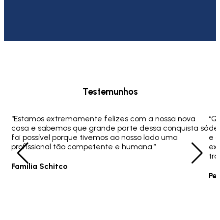
Testemunhos
“Estamos extremamente felizes com a nossa nova
“Q
casa e sabemos que grande parte dessa conquista só
ded
foi possível porque tivemos ao nosso lado uma
e 
profissional tão competente e humana.”
ex
tra
Família Schitco
Pe