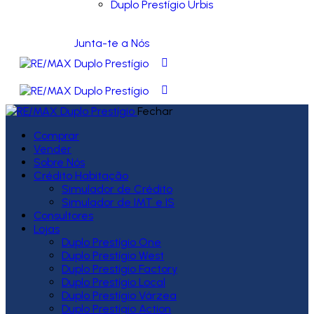
Duplo Prestígio Urbis
Junta-te a Nós
Fechar
Comprar
Vender
Sobre Nós
Crédito Habitação
Simulador de Crédito
Simulador de IMT e IS
Consultores
Lojas
Duplo Prestígio One
Duplo Prestígio West
Duplo Prestígio Factory
Duplo Prestígio Local
Duplo Prestígio Várzea
Duplo Prestígio Action