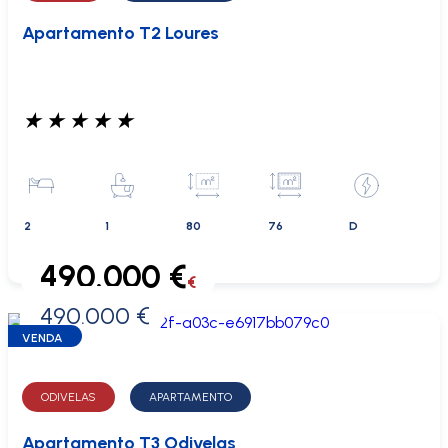
Apartamento T2 Loures
★
★
★
★
★
2
1
80
76
D
490.000 €
€
490.000 €
0 €
VENDA
ODIVELAS
APARTAMENTO
Apartamento T3 Odivelas