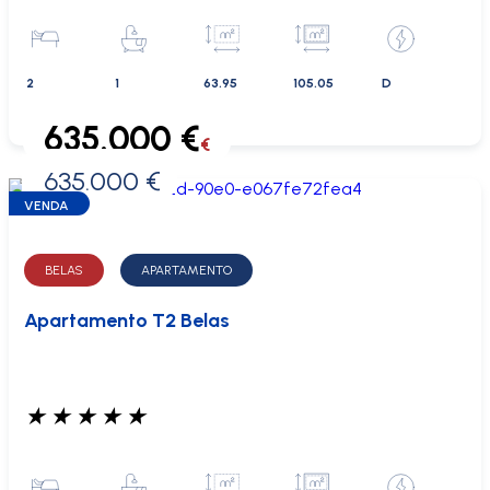
2
1
63.95
105.05
D
635.000 €
€
635.000 €
0 €
VENDA
BELAS
APARTAMENTO
Apartamento T2 Belas
★
★
★
★
★