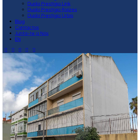
Duplo Prestígio Link
Duplo Prestígio Raízes
Duplo Prestígio Urbis
Blog
Contactos
Junta-te a Nós
EN