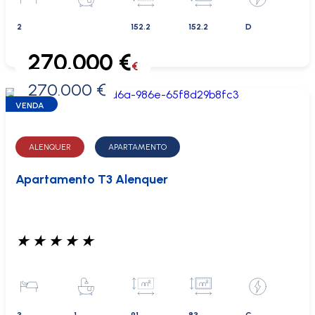
2
152.2
152.2
D
270.000 €
€
270.000 €
0 €
VENDA
ALENQUER
APARTAMENTO
Apartamento T3 Alenquer
★
★
★
★
★