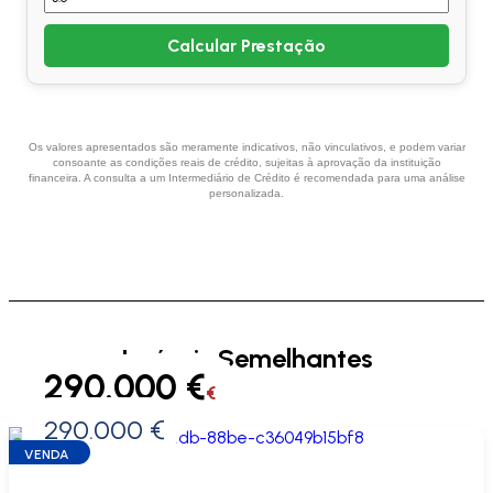
Calcular Prestação
Os valores apresentados são meramente indicativos, não vinculativos, e podem variar
consoante as condições reais de crédito, sujeitas à aprovação da instituição
financeira. A consulta a um Intermediário de Crédito é recomendada para uma análise
personalizada.
Imóveis Semelhantes
290.000 €
€
290.000 €
0 €
VENDA