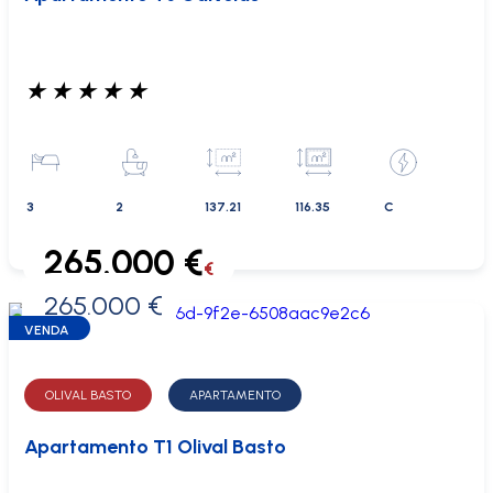
★
★
★
★
★
3
2
137.21
116.35
C
265.000 €
€
265.000 €
0 €
VENDA
OLIVAL BASTO
APARTAMENTO
Apartamento T1 Olival Basto