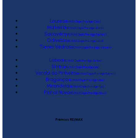
Loures
(RE/MAX Duplo Prestígio One)
Malveira
(RE/MAX Duplo Prestígio West)
Sacavém
(RE/MAX Duplo Prestígio Factory)
Odivelas
(RE/MAX Duplo Prestígio Local)
Torres Vedras
(RE/MAX Duplo Prestígio Várzea)
Lisboa
(RE/MAX Duplo Prestígio Action)
Sintra
(RE/MAX Duplo Prestígio Link)
Venda do Pinheiro
(RE/MAX Duplo Prestígio Raízes)
Bragança
(RE/MAX Duplo Prestígio Urbis)
Mirandela
(RE/MAX Duplo Prestígio Tua)
Pinhal Novo
(RE/MAX Duplo Prestígio Novo)
Prémios RE/MAX