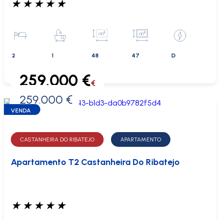
★
★
★
★
★
2
1
48
47
D
259.000 €
€
259.000 €
0 €
VENDA
CASTANHEIRA DO RIBATEJO
APARTAMENTO
Apartamento T2 Castanheira Do Ribatejo
★
★
★
★
★