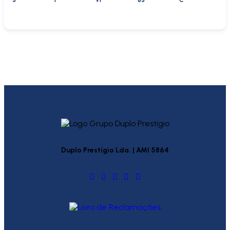
3
1
91
83
C
Duplo Prestígio Lda. | AMI 5864