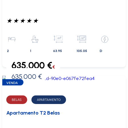
★
★
★
★
★
2
1
63.95
105.05
D
635.000 €
€
635.000 €
0 €
VENDA
BELAS
APARTAMENTO
Apartamento T2 Belas