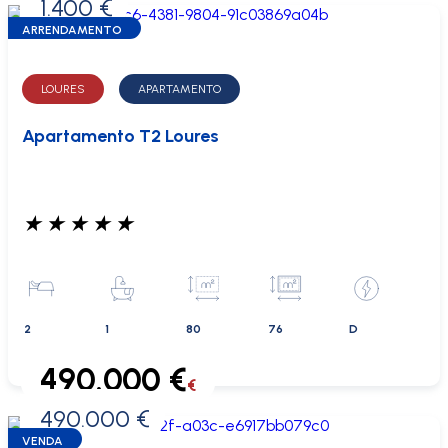
1.400 €
0 €
ARRENDAMENTO
LOURES
APARTAMENTO
Apartamento T2 Loures
★
★
★
★
★
2
1
80
76
D
490.000 €
€
490.000 €
0 €
VENDA