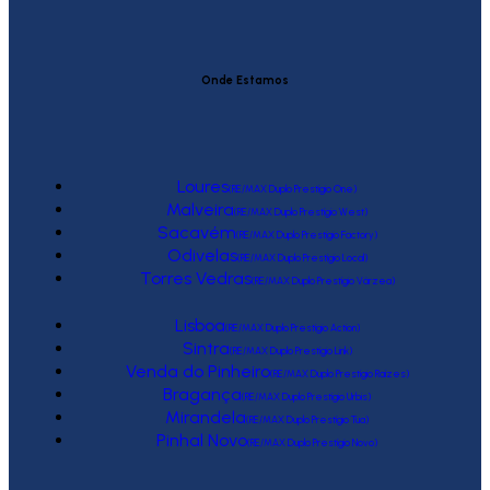
Onde Estamos
Loures
(RE/MAX Duplo Prestígio One)
Malveira
(RE/MAX Duplo Prestígio West)
Sacavém
(RE/MAX Duplo Prestígio Factory)
Odivelas
(RE/MAX Duplo Prestígio Local)
Torres Vedras
(RE/MAX Duplo Prestígio Várzea)
Lisboa
(RE/MAX Duplo Prestígio Action)
Sintra
(RE/MAX Duplo Prestígio Link)
Venda do Pinheiro
(RE/MAX Duplo Prestígio Raízes)
Bragança
(RE/MAX Duplo Prestígio Urbis)
Mirandela
(RE/MAX Duplo Prestígio Tua)
Pinhal Novo
(RE/MAX Duplo Prestígio Novo)