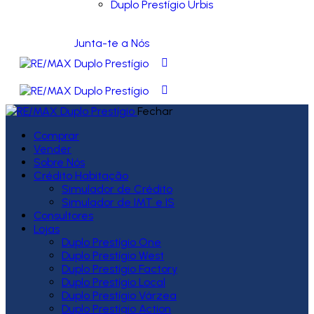
Duplo Prestígio Urbis
Junta-te a Nós
Fechar
Comprar
Vender
Sobre Nós
Crédito Habitação
Simulador de Crédito
Simulador de IMT e IS
Consultores
Lojas
Duplo Prestígio One
Duplo Prestígio West
Duplo Prestígio Factory
Duplo Prestígio Local
Duplo Prestígio Várzea
Duplo Prestígio Action