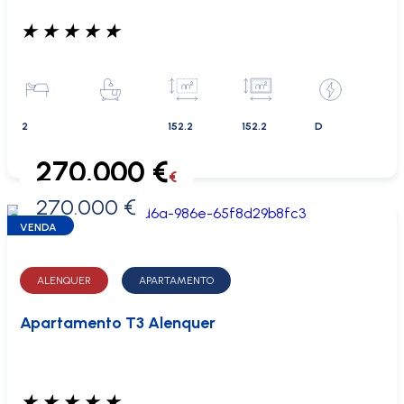
★
★
★
★
★
2
152.2
152.2
D
270.000 €
€
270.000 €
0 €
VENDA
ALENQUER
APARTAMENTO
Apartamento T3 Alenquer
★
★
★
★
★