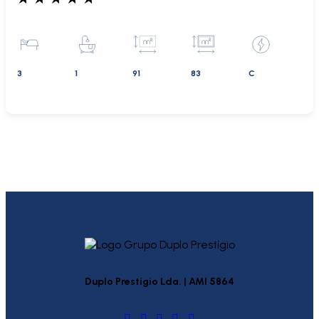
3
1
91
83
C
Duplo Prestígio Lda. | AMI 5864