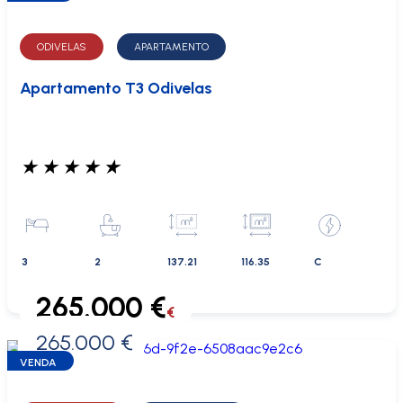
ODIVELAS
APARTAMENTO
Apartamento T3 Odivelas
★
★
★
★
★
3
2
137.21
116.35
C
265.000 €
€
265.000 €
0 €
VENDA