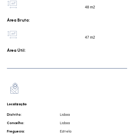
48 m2
Área Bruta:
47 m2
Área Útil:
Localização
Distrito:
Lisboa
Concelho:
Lisboa
Freguesia:
Estrela