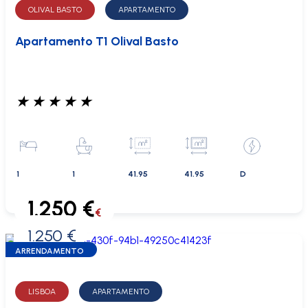
OLIVAL BASTO
APARTAMENTO
Apartamento T1 Olival Basto
★
★
★
★
★
1
1
41.95
41.95
D
1.250 €
€
1.250 €
0 €
ARRENDAMENTO
LISBOA
APARTAMENTO