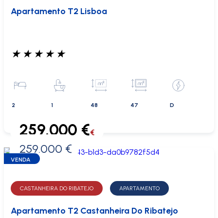
Apartamento T2 Lisboa
★
★
★
★
★
2
1
48
47
D
259.000 €
€
259.000 €
0 €
VENDA
CASTANHEIRA DO RIBATEJO
APARTAMENTO
Apartamento T2 Castanheira Do Ribatejo