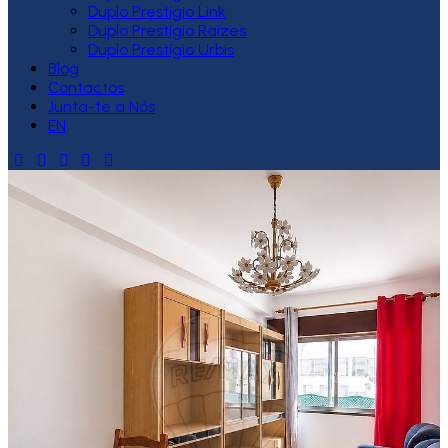
Duplo Prestígio Link
Duplo Prestígio Raízes
Duplo Prestígio Urbis
Blog
Contactos
Junta-te a Nós
EN