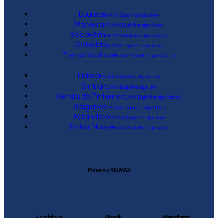
Loures
(RE/MAX Duplo Prestígio One)
Malveira
(RE/MAX Duplo Prestígio West)
Sacavém
(RE/MAX Duplo Prestígio Factory)
Odivelas
(RE/MAX Duplo Prestígio Local)
Torres Vedras
(RE/MAX Duplo Prestígio Várzea)
Lisboa
(RE/MAX Duplo Prestígio Action)
Sintra
(RE/MAX Duplo Prestígio Link)
Venda do Pinheiro
(RE/MAX Duplo Prestígio Raízes)
Bragança
(RE/MAX Duplo Prestígio Urbis)
Mirandela
(RE/MAX Duplo Prestígio Tua)
Pinhal Novo
(RE/MAX Duplo Prestígio Novo)
Prémios RE/MAX