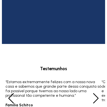
Testemunhos
“Estamos extremamente felizes com a nossa nova
“Q
casa e sabemos que grande parte dessa conquista só
ded
foi possível porque tivemos ao nosso lado uma
e 
profissional tão competente e humana.”
ex
tra
Família Schitco