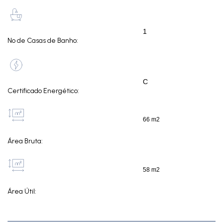
1
Nº de Casas de Banho:
C
Certificado Energético:
66 m2
Área Bruta:
58 m2
Área Útil: