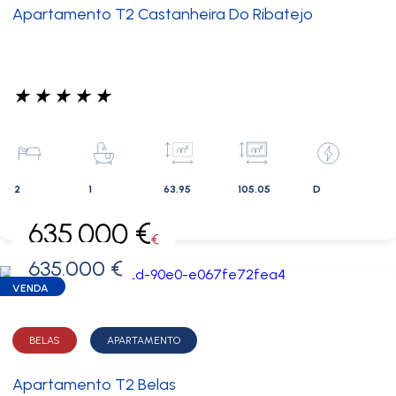
Apartamento T2 Castanheira Do Ribatejo
★
★
★
★
★
2
1
63.95
105.05
D
635.000 €
€
635.000 €
0 €
VENDA
BELAS
APARTAMENTO
Apartamento T2 Belas