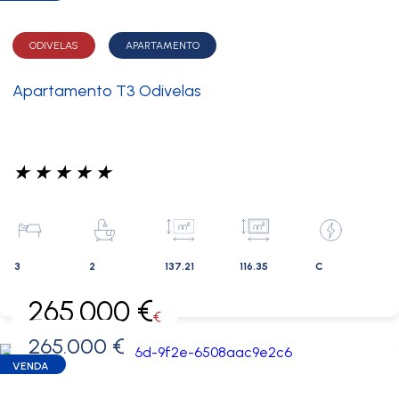
ODIVELAS
APARTAMENTO
Apartamento T3 Odivelas
★
★
★
★
★
3
2
137.21
116.35
C
265.000 €
€
265.000 €
0 €
VENDA