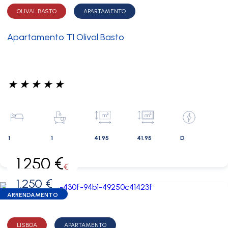
OLIVAL BASTO
APARTAMENTO
Apartamento T1 Olival Basto
★
★
★
★
★
1
1
41.95
41.95
D
1.250 €
€
1.250 €
0 €
ARRENDAMENTO
LISBOA
APARTAMENTO