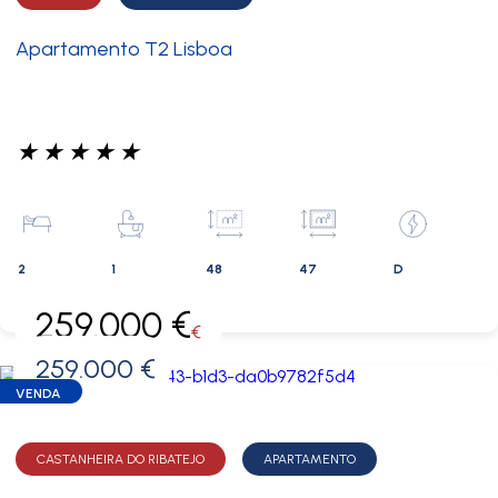
Apartamento T2 Lisboa
★
★
★
★
★
2
1
48
47
D
259.000 €
€
259.000 €
0 €
VENDA
CASTANHEIRA DO RIBATEJO
APARTAMENTO