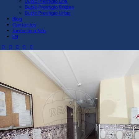
Duplo Prestígio Link
Duplo Prestígio Raízes
Duplo Prestígio Urbis
Blog
Contactos
Junta-te a Nós
EN