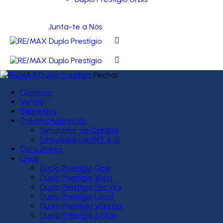
Junta-te a Nós
Fechar
Comprar
Vender
Sobre Nós
Crédito Habitação
Simulador de Crédito
Simulador de IMT e IS
Consultores
Lojas
Duplo Prestígio One
Duplo Prestígio West
Duplo Prestígio Factory
Duplo Prestígio Local
Duplo Prestígio Várzea
Duplo Prestígio Action