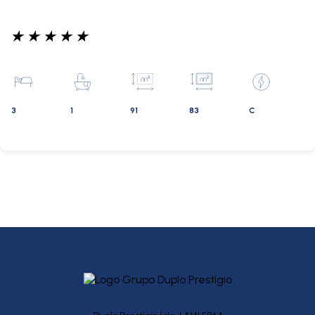
★
★
★
★
★
3
1
91
83
C