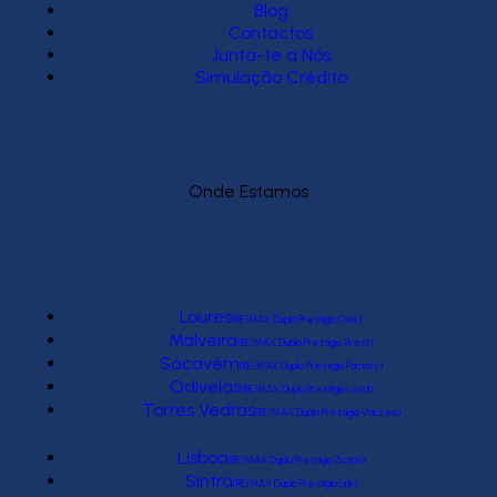
Blog
Contactos
Junta-te a Nós
Simulação Crédito
Onde Estamos
Loures
(RE/MAX Duplo Prestígio One)
Malveira
(RE/MAX Duplo Prestígio West)
Sacavém
(RE/MAX Duplo Prestígio Factory)
Odivelas
(RE/MAX Duplo Prestígio Local)
Torres Vedras
(RE/MAX Duplo Prestígio Várzea)
Lisboa
(RE/MAX Duplo Prestígio Action)
Sintra
(RE/MAX Duplo Prestígio Link)